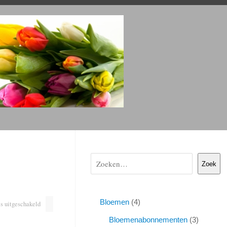
Zoek
Bloemen
4
s uitgeschakeld
Bloemenabonnementen
3