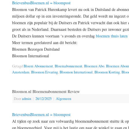
BrievenbusBloemen.nl = bloompost
Bloomon van Patrick Hurenkamp levert nu ook in Duitsland de abonnem
miljoen dollar op in een investeringsronde. Dat geld wordt nu ingezet o
bloemen zijn populair bij de Duitsers en Patrick verwacht dan ook hier
groot als in Nederland. Daarnaast besteden de Duitsers per inwoner ge
De Duitsers kunnen voortaan ‘s avonds en overdag
bloemen thuis laten
Meer termen gerelateerd aan dit bericht:
Bloemen Bezorgen Duitsland
Bloomon International
Getagd
Bloem Abonnement
,
Bloemabonnement
,
Bloemen Abo
,
Bloemen Abon
Amsterdam
,
Bloomon Ervaring
,
Bloomon International
,
Bloomon Korting
,
Bloo
Bloomon.nl Bloemenabonnement Review
Door
admin
|
26/12/2025
|
Algemeen
BrievenbusBloemen.nl = bloompost
Al tijden op zoek naar een volwaardig bloemenabonnement stuitte ik op 
op bloemengebied. Voor mij is het lastig om naar de winkel te gaan en b