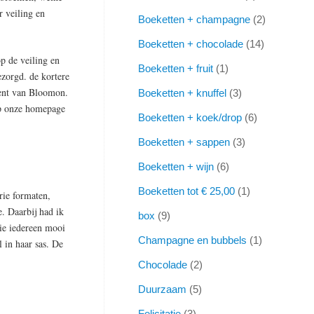
 veiling en
Boeketten + champagne
2
Boeketten + chocolade
14
p de veiling en
Boeketten + fruit
1
ezorgd. de kortere
ment van Bloomon.
Boeketten + knuffel
3
 op onze homepage
Boeketten + koek/drop
6
Boeketten + sappen
3
Boeketten + wijn
6
Boeketten tot € 25,00
1
rie formaten,
. Daarbij had ik
box
9
die iedereen mooi
Champagne en bubbels
1
 in haar sas. De
Chocolade
2
Duurzaam
5
Felicitatie
3