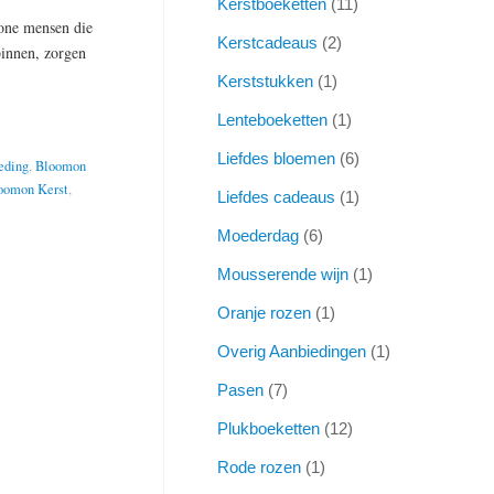
Kerstboeketten
11
wone mensen die
Kerstcadeaus
2
binnen, zorgen
Kerststukken
1
Lenteboeketten
1
Liefdes bloemen
6
eding
,
Bloomon
oomon Kerst
,
Liefdes cadeaus
1
Moederdag
6
Mousserende wijn
1
Oranje rozen
1
Overig Aanbiedingen
1
Pasen
7
Plukboeketten
12
Rode rozen
1