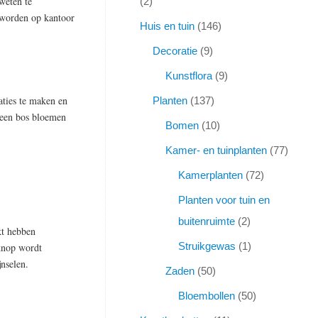
weten te
2
 worden op kantoor
Huis en tuin
146
Decoratie
9
Kunstflora
9
aties te maken en
Planten
137
 een bos bloemen
Bomen
10
Kamer- en tuinplanten
77
Kamerplanten
72
Planten voor tuin en
buitenruimte
2
kt hebben
Struikgewas
1
knop wordt
nselen.
Zaden
50
Bloembollen
50