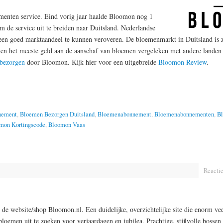
enten service. Eind vorig jaar haalde Bloomon nog 1
m de service uit te breiden naar Duitsland. Nederlandse
 een goed marktaandeel te kunnen veroveren. De bloemenmarkt in Duitsland is z
zien het meeste geld aan de aanschaf van bloemen vergeleken met andere lande
 bezorgen
door Bloomon. Kijk hier voor een uitgebreide
Bloomon Review
.
nement
,
Bloemen Bezorgen Duitsland
,
Bloemenabonnement
,
Bloemenabonnementen
,
B
mon Kortingscode
,
Bloomon Vaas
Reactie
de website/shop Bloomon.nl. Een duidelijke, overzichtelijke site die enorm vee
loemen uit te zoeken voor verjaardagen en jubilea. Prachtige, stijlvolle bosse