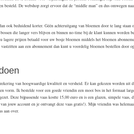
en besteld. De webshop zorgt ervoor dat de “middle man” en dus omwegen naar
an ook beduidend korter. Géén achteruitgang van bloemen door te lang staan o
e bossen die langer vers blijven en binnen no-time bij de klant kunnen worden b
or u lagere prijzen betaald voor uw bosje bloemen middels het bloemen abonne
iet vastzitten aan een abonnement dan kunt u voordelig bloemen bestellen door
 doen
erzekering van hoogwaardige kwaliteit en versheid. Er kan gekozen worden uit d
n vorm. Ik bestelde voor een goede vriendin een mooi bos in het formaat large
ezet. Deze bijpassende vaas kostte 15,00 euro en is een glazen, simpele vaas, 
 jouw account en je ontvangt deze vaas gratis!). Mijn vriendin was helemaal
s aan over.