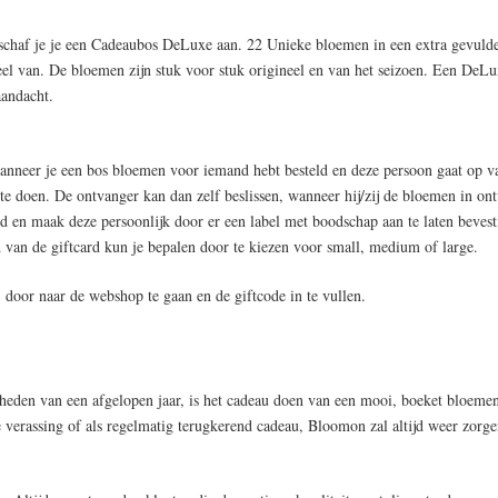
chaf je je een Cadeaubos DeLuxe aan. 22 Unieke bloemen in een extra gevulde, 
eel van. De bloemen zijn stuk voor stuk origineel en van het seizoen. Een DeL
aandacht.
nneer je een bos bloemen voor iemand hebt besteld en deze persoon gaat op va
e doen. De ontvanger kan dan zelf beslissen, wanneer hij/zij de bloemen in on
d en maak deze persoonlijk door er een label met boodschap aan te laten bevest
 van de giftcard kun je bepalen door te kiezen voor small, medium of large.
 door naar de webshop te gaan en de giftcode in te vullen.
den van een afgelopen jaar, is het cadeau doen van een mooi, boeket bloemen
 verassing of als regelmatig terugkerend cadeau, Bloomon zal altijd weer zorge