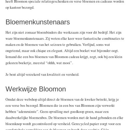
heeft Bloomon speciale relatiegeschenken en verse bloemen en cadeaus worden
op kantoor bezorgd.
Bloemenkunstenaars
Het zijn niet zomaar bloembinders die werkzaam zijn voor dit bedrijf. Het zijn
ware bloemenkunstenaars. Zij weten elke keer weer fantastische combinaties te
maken en de bloemen van het seizoen te gebruiken. Verfijnd, soms wat
ongetemd, maar ook chique en elegant. Altijd een boeket wat bijzonder oogt.
Iemand die een bos bloemen van Bloomon cadeau krijgt, zegt, ook bij een klein
gekozen boeketje, meestal “ohhh, wat mooi”.
Je bent altijd verzekerd van kwaliteit en versheid.
Werkwijze Bloomon
Omdat deze webshop altijd direct de bloemen van de kweker betrekt, krijg je
een verse bos bezorgd. Bloemen die in een bos van Bloomon zijn verwerkt
hebben “ademruimte”. Geen opvulling met goedkoop groen, maar een
daadwerkelijke bloemenbos. De bloemen worden met de hand gebonden en elke
bloemknop wordt gecontroleerd op versheid. Gerecycled papier zorgt voor een
comfortabele verpakking van de bloemen en houdt deze vochtig. Géén