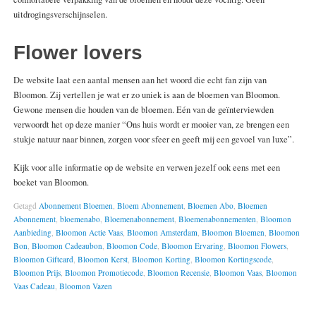
uitdrogingsverschijnselen.
Flower lovers
De website laat een aantal mensen aan het woord die echt fan zijn van
Bloomon. Zij vertellen je wat er zo uniek is aan de bloemen van Bloomon.
Gewone mensen die houden van de bloemen. Eén van de geïnterviewden
verwoordt het op deze manier “Ons huis wordt er mooier van, ze brengen een
stukje natuur naar binnen, zorgen voor sfeer en geeft mij een gevoel van luxe”.
Kijk voor alle informatie op de website en verwen jezelf ook eens met een
boeket van Bloomon.
Getagd
Abonnement Bloemen
,
Bloem Abonnement
,
Bloemen Abo
,
Bloemen
Abonnement
,
bloemenabo
,
Bloemenabonnement
,
Bloemenabonnementen
,
Bloomon
Aanbieding
,
Bloomon Actie Vaas
,
Bloomon Amsterdam
,
Bloomon Bloemen
,
Bloomon
Bon
,
Bloomon Cadeaubon
,
Bloomon Code
,
Bloomon Ervaring
,
Bloomon Flowers
,
Bloomon Giftcard
,
Bloomon Kerst
,
Bloomon Korting
,
Bloomon Kortingscode
,
Bloomon Prijs
,
Bloomon Promotiecode
,
Bloomon Recensie
,
Bloomon Vaas
,
Bloomon
Vaas Cadeau
,
Bloomon Vazen