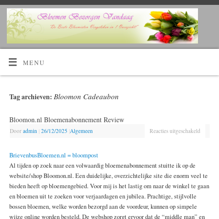
Kijk Hier!
Voordelig bloemen bestellen en laten bezorgen?
MENU
Bloomon Cadeaubon
Tag archieven:
Bloomon.nl Bloemenabonnement Review
Door
admin
|
26/12/2025
|
Algemeen
Reacties uitgeschakeld
BrievenbusBloemen.nl = bloompost
Al tijden op zoek naar een volwaardig bloemenabonnement stuitte ik op de
website/shop Bloomon.nl. Een duidelijke, overzichtelijke site die enorm veel te
bieden heeft op bloemengebied. Voor mij is het lastig om naar de winkel te gaan
en bloemen uit te zoeken voor verjaardagen en jubilea. Prachtige, stijlvolle
bossen bloemen, welke worden bezorgd aan de voordeur, kunnen op simpele
wijze online worden besteld. De webshop zorgt ervoor dat de “middle man” en