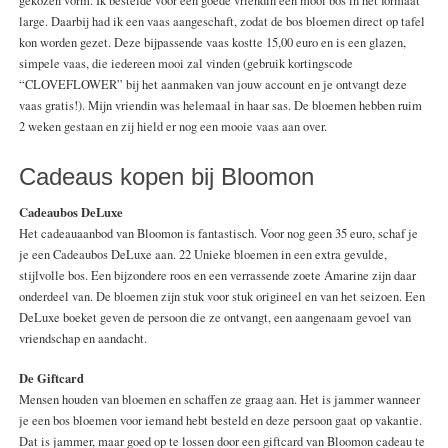
gekozen vorm. Ik bestelde voor een goede vriendin een mooi bos in het formaat
large. Daarbij had ik een vaas aangeschaft, zodat de bos bloemen direct op tafel
kon worden gezet. Deze bijpassende vaas kostte 15,00 euro en is een glazen,
simpele vaas, die iedereen mooi zal vinden (gebruik kortingscode
“CLOVEFLOWER” bij het aanmaken van jouw account en je ontvangt deze
vaas gratis!). Mijn vriendin was helemaal in haar sas. De bloemen hebben ruim
2 weken gestaan en zij hield er nog een mooie vaas aan over.
Cadeaus kopen bij Bloomon
Cadeaubos DeLuxe
Het cadeauaanbod van Bloomon is fantastisch. Voor nog geen 35 euro, schaf je
je een Cadeaubos DeLuxe aan. 22 Unieke bloemen in een extra gevulde,
stijlvolle bos. Een bijzondere roos en een verrassende zoete Amarine zijn daar
onderdeel van. De bloemen zijn stuk voor stuk origineel en van het seizoen. Een
DeLuxe boeket geven de persoon die ze ontvangt, een aangenaam gevoel van
vriendschap en aandacht.
De Giftcard
Mensen houden van bloemen en schaffen ze graag aan. Het is jammer wanneer
je een bos bloemen voor iemand hebt besteld en deze persoon gaat op vakantie.
Dat is jammer, maar goed op te lossen door een giftcard van Bloomon cadeau te