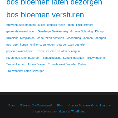
bos bloemen laten bezorgen
bos bloemen versturen
Brievenbusbloemen.nl Review
eetbare rozen kopen
Fruitklimmers
geurende rozen kopen
Goedkope Beukenhaag
Groene Schutting
Klimop
Klimplant
Klimplanten
losse rozen bestellen
Moederdag Bloemen Bezorgen
nep rozen kopen
online rozen kopen
paarse rozen bestellen
papieren rozen kopen
rozen bestellen en laten bezorgen
rozen thuis laten bezorgen
Schuttingplant
Schuttingplanten
Trouw Bloemen
Trouwbloemen
Trouw Boeket
Trouwboeket Bestellen Online
Trouwboeket Laten Bezorgen
Home
Bloemen Site Toevoegen!
Blog
Contact Bloemen Vergelijkingssite
| Aangedreven door
Mantra
&
WordPress.