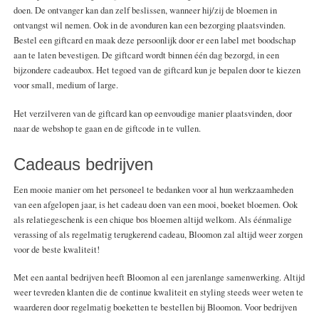
doen. De ontvanger kan dan zelf beslissen, wanneer hij/zij de bloemen in
ontvangst wil nemen. Ook in de avonduren kan een bezorging plaatsvinden.
Bestel een giftcard en maak deze persoonlijk door er een label met boodschap
aan te laten bevestigen. De giftcard wordt binnen één dag bezorgd, in een
bijzondere cadeaubox. Het tegoed van de giftcard kun je bepalen door te kiezen
voor small, medium of large.
Het verzilveren van de giftcard kan op eenvoudige manier plaatsvinden, door
naar de webshop te gaan en de giftcode in te vullen.
Cadeaus bedrijven
Een mooie manier om het personeel te bedanken voor al hun werkzaamheden
van een afgelopen jaar, is het cadeau doen van een mooi, boeket bloemen. Ook
als relatiegeschenk is een chique bos bloemen altijd welkom. Als éénmalige
verassing of als regelmatig terugkerend cadeau, Bloomon zal altijd weer zorgen
voor de beste kwaliteit!
Met een aantal bedrijven heeft Bloomon al een jarenlange samenwerking. Altijd
weer tevreden klanten die de continue kwaliteit en styling steeds weer weten te
waarderen door regelmatig boeketten te bestellen bij Bloomon. Voor bedrijven