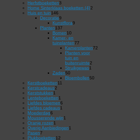
product
3
Herfstboeketten
3
producten
2
Home Sinterklaas boeketten (4)
2
146
producten
Huis en tuin
146
producten
9
Decoratie
9
producten
9
Kunstflora
9
137
producten
Planten
137
producten
10
Bomen
10
producten
Kamer- en
77
tuinplanten
77
producten
Kamerplanten
72
72
Planten voor
producten
tuin en
2
buitenruimte
2
1
producten
Struikgewas
1
50
product
Zaden
50
producten
50
Bloembollen
50
11
producten
Kerstboeketten
11
2
producten
Kerstcadeaus
2
1
producten
Kerststukken
1
product
1
Lenteboeketten
1
product
6
Liefdes bloemen
6
1
producten
Liefdes cadeaus
1
6
product
Moederdag
6
producten
1
Mousserende wijn
1
1
product
Oranje rozen
1
product
1
Overig Aanbiedingen
1
7
product
Pasen
7
producten
12
Plukboeketten
12