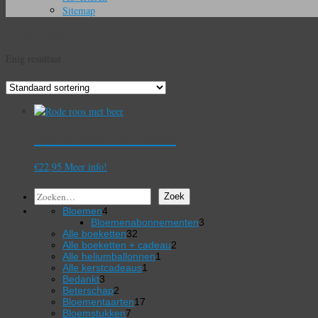
Sitemap
Gelegenheden
Enig resultaat
Rode roos met beer
€
22,95
Meer info!
Zoeken
Zoek
4
Bloemen
4
producten
3
Bloemenabonnementen
3
32
producten
Alle boeketten
32
producten
2
Alle boeketten + cadeau
2
1
producten
Alle heliumballonnen
1
1
product
Alle kerstcadeaus
1
3
product
Bedankt
3
producten
2
Beterschap
2
producten
17
Bloementaarten
17
7
producten
Bloemstukken
7