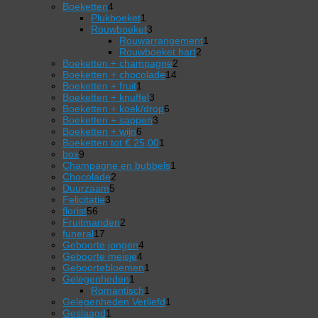
4
producten
Boeketten
4
producten
1
Plukboeket
1
product
3
Rouwboeket
3
producten
1
Rouwarrangement
1
2
product
Rouwboeket hart
2
2
producten
Boeketten + champagne
2
14
producten
Boeketten + chocolade
14
1
producten
Boeketten + fruit
1
product
3
Boeketten + knuffel
3
producten
6
Boeketten + koek/drop
6
3
producten
Boeketten + sappen
3
6
producten
Boeketten + wijn
6
producten
1
Boeketten tot € 25,00
1
9
product
box
9
producten
1
Champagne en bubbels
1
2
product
Chocolade
2
5
producten
Duurzaam
5
3
producten
Felicitatie
3
56
producten
florist
56
producten
2
Fruitmanden
2
17
producten
funeral
17
producten
4
Geboorte jongen
4
4
producten
Geboorte meisje
4
producten
1
Geboortebloemen
1
1
product
Gelegenheden
1
product
1
Romantisch
1
product
1
Gelegenheden Verliefd
1
1
product
Geslaagd
1