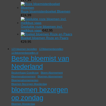
Roze bloemistenboeket Bloemen
€
24,99
Geplukte roze bloemen incl.
melkbus vaas
€
42,95
Boeket bloemen Roze en Paars
€
29,95
123 bloemen bestellen
123bloemenbestellen
123bloemenbestellen.nl
Beste bloemist van
Nederland
Beukenhaag Goedkoop
Bloem Abonnement
Bloemenabonnement
Bloemen Abonnement
Bloemenabonnementen
Bloemen Bezorgen Moederdag
bloemen bezorgen
op zondag
Bloemen Moederdag