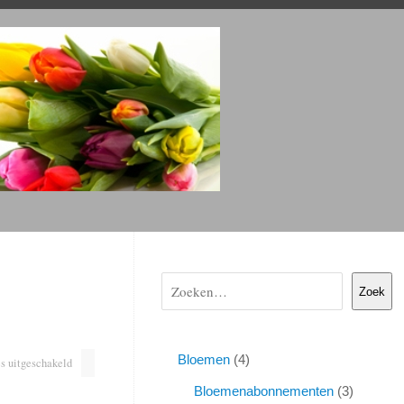
Zoek
Bloemen
4
s uitgeschakeld
Bloemenabonnementen
3