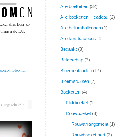
Alle boeketten
32
Alle boeketten + cadeau
2
eker drie keer zo
Alle heliumballonnen
1
n binnen de EU.
Alle kerstcadeaus
1
Bedankt
3
Beterschap
2
loomon
,
Bloomon
Bloementaarten
17
Bloemstukken
7
Boeketten
4
Plukboeket
1
s uitgeschakeld
Rouwboeket
3
Rouwarrangement
1
Rouwboeket hart
2