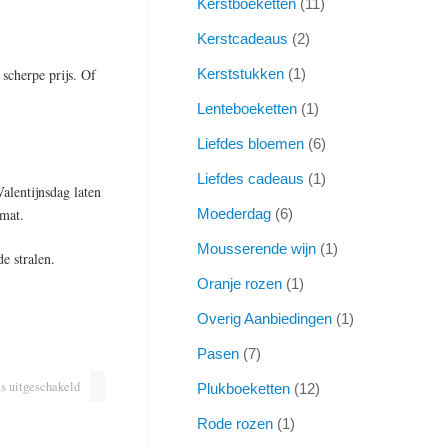
Kerstboeketten
11
Kerstcadeaus
2
scherpe prijs. Of
Kerststukken
1
Lenteboeketten
1
Liefdes bloemen
6
Liefdes cadeaus
1
alentijnsdag laten
rmat.
Moederdag
6
Mousserende wijn
1
e stralen.
Oranje rozen
1
Overig Aanbiedingen
1
Pasen
7
s uitgeschakeld
Plukboeketten
12
Rode rozen
1