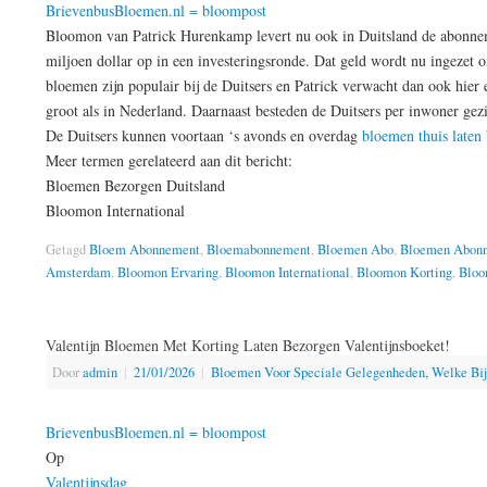
BrievenbusBloemen.nl = bloompost
Bloomon van Patrick Hurenkamp levert nu ook in Duitsland de abonnem
miljoen dollar op in een investeringsronde. Dat geld wordt nu ingezet o
bloemen zijn populair bij de Duitsers en Patrick verwacht dan ook hier
groot als in Nederland. Daarnaast besteden de Duitsers per inwoner ge
De Duitsers kunnen voortaan ‘s avonds en overdag
bloemen thuis laten
Meer termen gerelateerd aan dit bericht:
Bloemen Bezorgen Duitsland
Bloomon International
Getagd
Bloem Abonnement
,
Bloemabonnement
,
Bloemen Abo
,
Bloemen Abon
Amsterdam
,
Bloomon Ervaring
,
Bloomon International
,
Bloomon Korting
,
Bloo
Valentijn Bloemen Met Korting Laten Bezorgen Valentijnsboeket!
Door
admin
|
21/01/2026
|
Bloemen Voor Speciale Gelegenheden, Welke Bi
BrievenbusBloemen.nl = bloompost
Op
Valentijnsdag