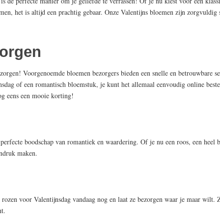
is de perfecte manier om je geliefde te verrassen! Of je nu kiest voor een klass
men, het is altijd een prachtig gebaar. Onze Valentijns bloemen zijn zorgvuldig
zorgen
ezorgen! Voorgenoemde bloemen bezorgers bieden een snelle en betrouwbare ser
nsdag of een romantisch bloemstuk, je kunt het allemaal eenvoudig online bestel
nog eens een mooie korting!
e perfecte boodschap van romantiek en waardering. Of je nu een roos, een heel 
 indruk maken.
e rozen voor Valentijnsdag vandaag nog en laat ze bezorgen waar je maar wilt. 
t.