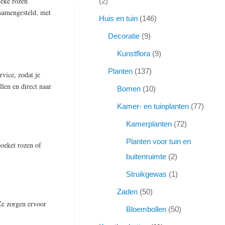
ieke rozen
2
 samengesteld, met
Huis en tuin
146
Decoratie
9
Kunstflora
9
Planten
137
vice, zodat je
len en direct naar
Bomen
10
Kamer- en tuinplanten
77
Kamerplanten
72
Planten voor tuin en
boeket rozen of
buitenruimte
2
Struikgewas
1
Zaden
50
Ze zorgen ervoor
Bloembollen
50