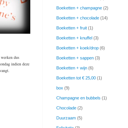
Boeketten + champagne
2
Boeketten + chocolade
14
Boeketten + fruit
1
Boeketten + knuffel
3
Boeketten + koek/drop
6
en werken dus
Boeketten + sappen
3
zondag indien deze
Boeketten + wijn
6
vangt.
Boeketten tot € 25,00
1
box
9
Champagne en bubbels
1
Chocolade
2
Duurzaam
5
Felicitatie
3