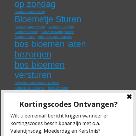
op zondag
Bloemen Moederdag
Bloemetje Sturen
Bloomon Amsterdam
Bloomon Ervaring
Bloomon Korting
Bloomon Kortingscode
Bloomon Vaas
boeket rozen bestellen
bos bloemen laten
bezorgen
bos bloemen
versturen
Brievenbusbloemen.nl Review
eetbare rozen kopen
Fruitklimmers
geurende rozen kopen
Goedkope Beukenhaag
Groene Schutting
Klimop
Klimplant
Klimplanten
losse rozen bestellen
Moederdag Bloemen Bezorgen
nep rozen kopen
online rozen kopen
paarse rozen bestellen
papieren rozen kopen
rozen bestellen en laten bezorgen
rozen thuis laten bezorgen
Schuttingplant
Schuttingplanten
Trouw Bloemen
Trouwbloemen