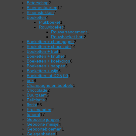
producten
2
Beterschap
2
producten
17
Bloementaarten
17
7
producten
Bloemstukken
7
4
producten
Boeketten
4
producten
1
Plukboeket
1
product
3
Rouwboeket
3
producten
1
Rouwarrangement
1
2
product
Rouwboeket hart
2
2
producten
Boeketten + champagne
2
14
producten
Boeketten + chocolade
14
1
producten
Boeketten + fruit
1
product
3
Boeketten + knuffel
3
producten
6
Boeketten + koek/drop
6
3
producten
Boeketten + sappen
3
6
producten
Boeketten + wijn
6
producten
1
Boeketten tot € 25,00
1
9
product
box
9
producten
1
Champagne en bubbels
1
2
product
Chocolade
2
5
producten
Duurzaam
5
3
producten
Felicitatie
3
56
producten
florist
56
producten
2
Fruitmanden
2
17
producten
funeral
17
producten
4
Geboorte jongen
4
4
producten
Geboorte meisje
4
producten
1
Geboortebloemen
1
1
product
Gelegenheden
1