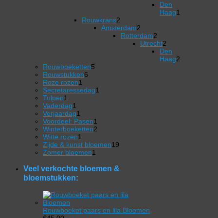
product
1
Den
product
Haag
1
2
1
Rouwkrans
2
producten
2
product
Amsterdam
2
producten
Rotterdam
2
2
Utrecht
2
producten
2
Den
producten
Haag
2
5
2
Rouwboeketten
5
6
producten
producten
Rouwstukken
6
1
producten
Roze rozen
1
product
1
Secretaressedag
1
1
product
Tulpen
1
product
1
Vaderdag
1
product
1
Verjaardag
1
product
1
Voordeel: Pasen
1
product
2
Winterboeketten
2
1
producten
Witte rozen
1
product
19
Zijde & kunst bloemen
19
1
producten
Zomer bloemen
1
product
Veel verkochte bloemen &
bloemstukken:
Rouwboeket paars en lila Bloemen
€
45,00