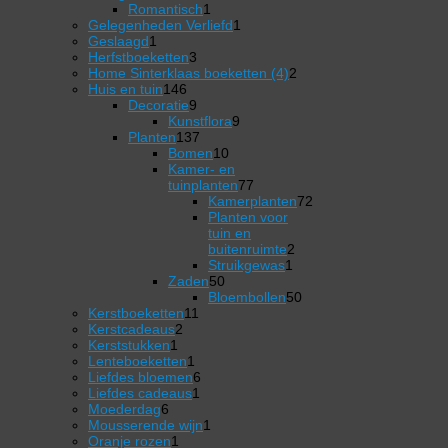
product
1
Romantisch
1
product
1
Gelegenheden Verliefd
1
1
product
Geslaagd
1
product
3
Herfstboeketten
3
producten
2
Home Sinterklaas boeketten (4)
2
146
producten
Huis en tuin
146
producten
9
Decoratie
9
producten
9
Kunstflora
9
137
producten
Planten
137
producten
10
Bomen
10
producten
Kamer- en
77
tuinplanten
77
producten
Kamerplanten
72
72
Planten voor
producten
tuin en
2
buitenruimte
2
1
producten
Struikgewas
1
50
product
Zaden
50
producten
50
Bloembollen
50
11
producten
Kerstboeketten
11
2
producten
Kerstcadeaus
2
1
producten
Kerststukken
1
product
1
Lenteboeketten
1
product
6
Liefdes bloemen
6
1
producten
Liefdes cadeaus
1
6
product
Moederdag
6
producten
1
Mousserende wijn
1
1
product
Oranje rozen
1