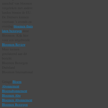
aanschaf van bloemen
vergeleken met andere
landen binnen de EU.
De Duitsers kunnen
voortaan ‘s avonds en
overdag
bloemen thuis
laten bezorgen
door
Bloomon. Kijk hier
voor een uitgebreide
Bloomon Review
.
Meer termen
gerelateerd aan dit
bericht:
Bloemen Bezorgen
Duitsland
Bloomon International
Getagd
Bloem
Abonnement
,
Bloemabonnement
,
Bloemen Abo
,
Bloemen Abonnement
,
Bloemen Bezorgen