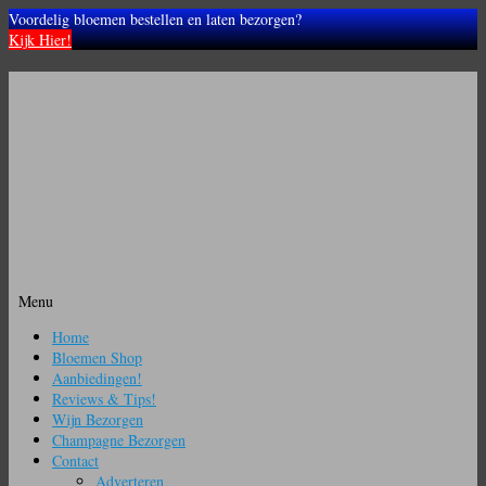
Voordelig bloemen bestellen en laten bezorgen?
Kijk Hier!
Menu
Ga
Home
naar
Bloemen Shop
de
Aanbiedingen!
inhoud
Reviews & Tips!
Wijn Bezorgen
Champagne Bezorgen
Contact
Adverteren