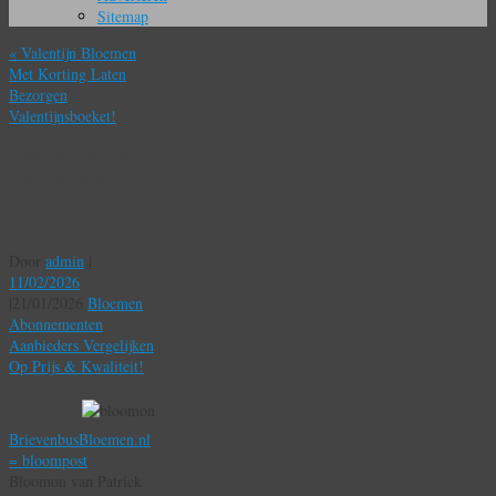
Sitemap
«
Valentijn Bloemen
Met Korting Laten
Bezorgen
Valentijnsboeket!
Bloomon Bloemen
Abonnementen
Service Breid Uit
Naar Duitsland!
Door
admin
|
11/02/2026
|
21/01/2026
Bloemen
Abonnementen
Aanbieders Vergelijken
Op Prijs & Kwaliteit!
BrievenbusBloemen.nl
= bloompost
Bloomon van Patrick