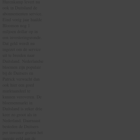
Hurenkamp levert nu
ook in Duitsland de
abonnementen service.
Eind vorig jaar haalde
Bloomon nog 1
miljoen dollar op in
een investeringsronde.
Dat geld wordt nu
ingezet om de service
uit te breiden naar
Duitsland. Nederlandse
bloemen zijn populair
bij de Duitsers en
Patrick verwacht dan
ook hier een goed
marktaandeel te
kunnen veroveren. De
bloemenmarkt in
Duitsland is zeker drie
keer zo groot als in
Nederland. Daarnaast
besteden de Duitsers
per inwoner gezien het
meeste geld aan de