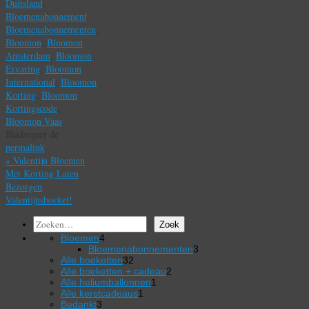
Duitsland
,
Bloemenabonnement
,
Bloemenabonnementen
,
Bloomon
,
Bloomon
Amsterdam
,
Bloomon
Ervaring
,
Bloomon
International
,
Bloomon
Korting
,
Bloomon
Kortingscode
,
Bloomon Vaas
.
Bladwijzer de
permalink
.
«
Valentijn Bloemen
Met Korting Laten
Bezorgen
Valentijnsboeket!
Zoeken
Zoek
4
Bloemen
4
producten
3
Bloemenabonnementen
3
32
producten
Alle boeketten
32
producten
2
Alle boeketten + cadeau
2
1
producten
Alle heliumballonnen
1
1
product
Alle kerstcadeaus
1
3
product
Bedankt
3