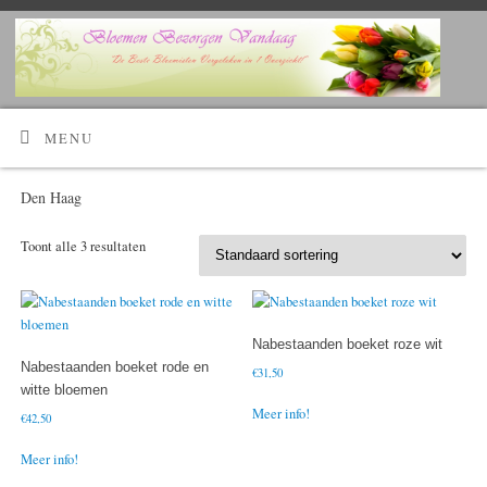
Kijk Hier!
Voordelig bloemen bestellen en laten bezorgen?
MENU
Den Haag
Toont alle 3 resultaten
Nabestaanden boeket roze wit
Nabestaanden boeket rode en
€
31,50
witte bloemen
Meer info!
€
42,50
Meer info!