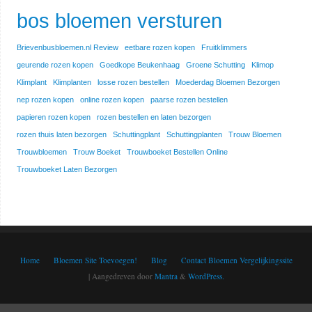
bos bloemen versturen
Brievenbusbloemen.nl Review
eetbare rozen kopen
Fruitklimmers
geurende rozen kopen
Goedkope Beukenhaag
Groene Schutting
Klimop
Klimplant
Klimplanten
losse rozen bestellen
Moederdag Bloemen Bezorgen
nep rozen kopen
online rozen kopen
paarse rozen bestellen
papieren rozen kopen
rozen bestellen en laten bezorgen
rozen thuis laten bezorgen
Schuttingplant
Schuttingplanten
Trouw Bloemen
Trouwbloemen
Trouw Boeket
Trouwboeket Bestellen Online
Trouwboeket Laten Bezorgen
Home
Bloemen Site Toevoegen!
Blog
Contact Bloemen Vergelijkingssite
| Aangedreven door
Mantra
&
WordPress.