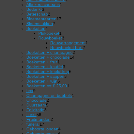
1
product
Alle kerstcadeaus
1
3
product
Bedankt
3
producten
2
Beterschap
2
producten
17
Bloementaarten
17
7
producten
Bloemstukken
7
4
producten
Boeketten
4
producten
1
Plukboeket
1
product
3
Rouwboeket
3
producten
1
Rouwarrangement
1
2
product
Rouwboeket hart
2
2
producten
Boeketten + champagne
2
14
producten
Boeketten + chocolade
14
1
producten
Boeketten + fruit
1
product
3
Boeketten + knuffel
3
producten
6
Boeketten + koek/drop
6
3
producten
Boeketten + sappen
3
6
producten
Boeketten + wijn
6
producten
1
Boeketten tot € 25,00
1
9
product
box
9
producten
1
Champagne en bubbels
1
2
product
Chocolade
2
5
producten
Duurzaam
5
3
producten
Felicitatie
3
56
producten
florist
56
producten
2
Fruitmanden
2
17
producten
funeral
17
producten
4
Geboorte jongen
4
4
producten
Geboorte meisje
4