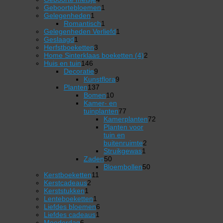
producten
1
Geboortebloemen
1
1
product
Gelegenheden
1
product
1
Romantisch
1
product
1
Gelegenheden Verliefd
1
1
product
Geslaagd
1
product
3
Herfstboeketten
3
producten
2
Home Sinterklaas boeketten (4)
2
146
producten
Huis en tuin
146
producten
9
Decoratie
9
producten
9
Kunstflora
9
137
producten
Planten
137
producten
10
Bomen
10
producten
Kamer- en
77
tuinplanten
77
producten
Kamerplanten
72
72
Planten voor
producten
tuin en
2
buitenruimte
2
1
producten
Struikgewas
1
50
product
Zaden
50
producten
50
Bloembollen
50
11
producten
Kerstboeketten
11
2
producten
Kerstcadeaus
2
1
producten
Kerststukken
1
product
1
Lenteboeketten
1
product
6
Liefdes bloemen
6
1
producten
Liefdes cadeaus
1
6
product
Moederdag
6