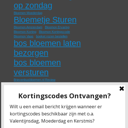
op zondag
Bloemen Moederdag
Bloemetje Sturen
Bloomon Amsterdam
Bloomon Ervaring
Bloomon Korting
Bloomon Kortingscode
Bloomon Vaas
boeket rozen bestellen
bos bloemen laten
bezorgen
bos bloemen
versturen
Brievenbusbloemen.nl Review
eetbare rozen kopen
Fruitklimmers
geurende rozen kopen
Goedkope Beukenhaag
Groene Schutting
Klimop
Klimplant
Klimplanten
losse rozen bestellen
Moederdag Bloemen Bezorgen
nep rozen kopen
online rozen kopen
paarse rozen bestellen
papieren rozen kopen
rozen bestellen en laten bezorgen
rozen thuis laten bezorgen
Schuttingplant
Schuttingplanten
Trouw Bloemen
Trouwbloemen