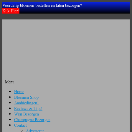
Voordelig bloemen bestellen en laten bezorgen?
Kijk Hier!
Menu
Ga
Home
naar
Bloemen Shop
de
Aanbiedingen!
inhoud
Reviews & Tips!
Wijn Bezorgen
Champagne Bezorgen
Contact
Adverteren