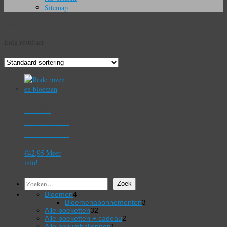
Sitemap
Rode rozen
Enig resultaat
Rode
rozen en
bloemen
€
42,95
Meer
info!
Zoeken
Zoek
4
Bloemen
4
producten
3
Bloemenabonnementen
3
32
producten
Alle boeketten
32
producten
2
Alle boeketten + cadeau
2
1
producten
Alle heliumballonnen
1