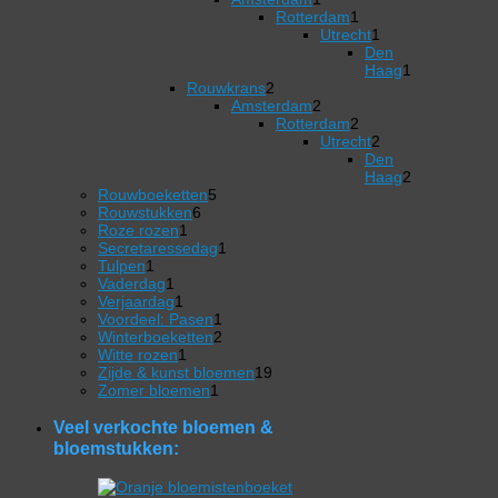
product
Rotterdam
1
1
Utrecht
1
product
1
Den
product
Haag
1
2
1
Rouwkrans
2
producten
2
product
Amsterdam
2
producten
Rotterdam
2
2
Utrecht
2
producten
2
Den
producten
Haag
2
5
2
Rouwboeketten
5
6
producten
producten
Rouwstukken
6
1
producten
Roze rozen
1
product
1
Secretaressedag
1
1
product
Tulpen
1
product
1
Vaderdag
1
product
1
Verjaardag
1
product
1
Voordeel: Pasen
1
product
2
Winterboeketten
2
1
producten
Witte rozen
1
product
19
Zijde & kunst bloemen
19
1
producten
Zomer bloemen
1
product
Veel verkochte bloemen &
bloemstukken: