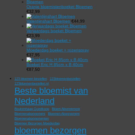
Oranje bloemistenboeket Bloemen
€
32,99
Valentijnshart Bloemen
€
44,99
Verjaardags boeket Bloemen
€
23,99
Moederdag boeket + rozenspray
€
37,95
Boeket Eric H 85cm x B 40cm
€
87,50
123 bloemen bestellen
123bloemenbestellen
123bloemenbestellen.nl
Beste bloemist van
Nederland
Beukenhaag Goedkoop
Bloem Abonnement
Bloemenabonnement
Bloemen Abonnement
Bloemenabonnementen
Bloemen Bezorgen Moederdag
bloemen bezorgen