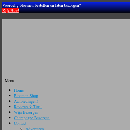
Voordelig bloemen bestellen en laten bezorgen?
Kijk Hier!
Menu
Ga
Home
naar
Bloemen Shop
de
Aanbiedingen!
inhoud
Reviews & Tips!
Wijn Bezorgen
Champagne Bezorgen
Contact
Adverteren