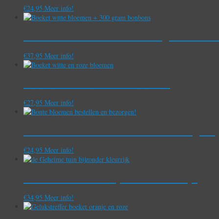
€
24,95
Meer info!
Boeket witte bloemen + 300 gram bonb
€
37,95
Meer info!
Boeket witte en roze bloemen
€
27,95
Meer info!
Bonte bloemen bestellen en bezorgen!
€
24,95
Meer info!
de Geheime tuin bijzonder kleurrijk
€
34,95
Meer info!