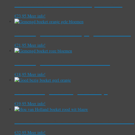
Gelukstreffer boeket oranje en roze
€
23,95
Meer info!
Gemengd boeket oranje gele bloemen
€
21,95
Meer info!
Gemengd boeket roze bloemen
€
18,95
Meer info!
Goed bezig boeket geel oranje
€
19,95
Meer info!
Hou van Holland boeket rood wit blauw
€
32,95
Meer info!