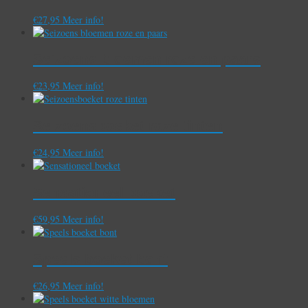
€
27,95
Meer info!
Seizoens bloemen roze en paars
€
23,95
Meer info!
Seizoensboeket roze tinten
€
24,95
Meer info!
Sensationeel boeket
€
59,95
Meer info!
Speels boeket bont
€
26,95
Meer info!