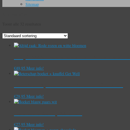
Sitemap
Alle boeketten
Toont alle 32 resultaten
Altijd raak: Rode rozen en witte bloem
€
49,95
Meer info!
Beterschap boeket + knuffel Get Well
€
29,95
Meer info!
Boeket blauw paars wit
€
27,95
Meer info!