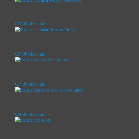
Boeket bloemen + rozen chocolade
€
37,95
Meer info!
Boeket bloemen Roze en Paars
€
29,95
Meer info!
Boeket bont word je blij van…
€
21,95
Meer info!
Boeket Romance rode en roze tinten
€
34,95
Meer info!
Boeket roze rood