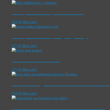
Mini plukboeketje + bonbons
€
24,95
Meer info!
Oranje boeket Springerige stijl
€
27,95
Meer info!
Pastel bont boeket!
€
27,95
Meer info!
Roze lelies gecombineerd met roze bl
€
32,95
Meer info!
Schoonheid van bloemen witte lelie’s