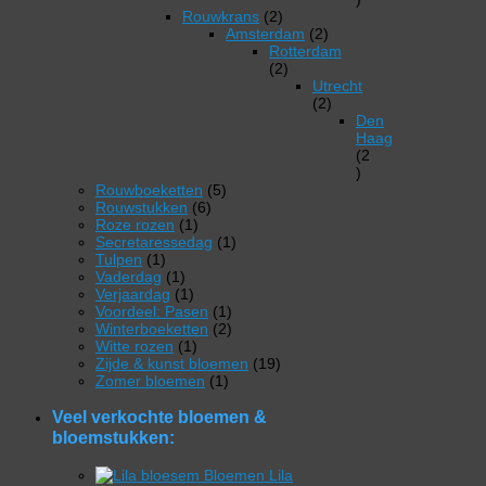
2
product
Rouwkrans
2
producten
2
Amsterdam
2
producten
Rotterdam
2
2
producten
Utrecht
2
2
producten
Den
Haag
2
2
5
producten
Rouwboeketten
5
6
producten
Rouwstukken
6
1
producten
Roze rozen
1
product
1
Secretaressedag
1
1
product
Tulpen
1
product
1
Vaderdag
1
product
1
Verjaardag
1
product
1
Voordeel: Pasen
1
product
2
Winterboeketten
2
1
producten
Witte rozen
1
product
19
Zijde & kunst bloemen
19
1
producten
Zomer bloemen
1
product
Veel verkochte bloemen &
bloemstukken:
Lila