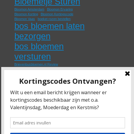
Bloemetje Sturen
Bloomon Amsterdam
Bloomon Ervaring
Bloomon Korting
Bloomon Kortingscode
Bloomon Vaas
boeket rozen bestellen
bos bloemen laten
bezorgen
bos bloemen
versturen
Brievenbusbloemen.nl Review
eetbare rozen kopen
Fruitklimmers
geurende rozen kopen
Goedkope Beukenhaag
Groene Schutting
Klimop
Klimplant
Klimplanten
losse rozen bestellen
Moederdag Bloemen Bezorgen
nep rozen kopen
online rozen kopen
paarse rozen bestellen
papieren rozen kopen
rozen bestellen en laten bezorgen
rozen thuis laten bezorgen
Schuttingplant
Schuttingplanten
Trouw Bloemen
Trouwbloemen
Trouw Boeket
Trouwboeket Bestellen Online
Trouwboeket Laten Bezorgen
Home