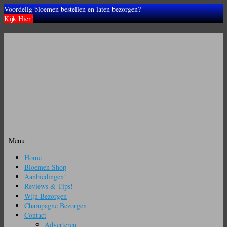
Voordelig bloemen bestellen en laten bezorgen?
Kijk Hier!
Menu
Ga
Home
naar
Bloemen Shop
de
Aanbiedingen!
inhoud
Reviews & Tips!
Wijn Bezorgen
Champagne Bezorgen
Contact
Adverteren