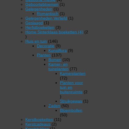
producten
1
Geboortebloemen
1
1
product
Gelegenheden
1
product
1
Romantisch
1
product
1
Gelegenheden Verliefd
1
1
product
Geslaagd
1
product
3
Herfstboeketten
3
producten
Home Sinterklaas boeketten (4)
2
2
producten
146
Huis en tuin
146
producten
9
Decoratie
9
producten
9
Kunstflora
9
137
producten
Planten
137
producten
10
Bomen
10
producten
Kamer- en
77
tuinplanten
77
producten
Kamerplanten
72
72
producten
Planten voor
tuin en
buitenruimte
2
2
producten
1
Struikgewas
1
50
product
Zaden
50
producten
Bloembollen
50
50
11
producten
Kerstboeketten
11
2
producten
Kerstcadeaus
2
1
producten
Kerststukken
1