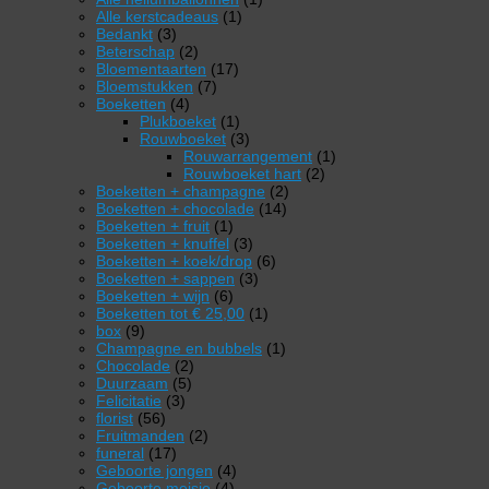
1
product
Alle kerstcadeaus
1
3
product
Bedankt
3
producten
2
Beterschap
2
producten
17
Bloementaarten
17
7
producten
Bloemstukken
7
4
producten
Boeketten
4
producten
1
Plukboeket
1
product
3
Rouwboeket
3
producten
1
Rouwarrangement
1
2
product
Rouwboeket hart
2
2
producten
Boeketten + champagne
2
14
producten
Boeketten + chocolade
14
1
producten
Boeketten + fruit
1
product
3
Boeketten + knuffel
3
producten
6
Boeketten + koek/drop
6
3
producten
Boeketten + sappen
3
6
producten
Boeketten + wijn
6
producten
1
Boeketten tot € 25,00
1
9
product
box
9
producten
1
Champagne en bubbels
1
2
product
Chocolade
2
5
producten
Duurzaam
5
3
producten
Felicitatie
3
56
producten
florist
56
producten
2
Fruitmanden
2
17
producten
funeral
17
producten
4
Geboorte jongen
4
4
producten
Geboorte meisje
4