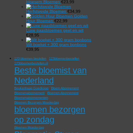
bloesem Bloemen
€
23,99
Herfstweide Bloemen
€
34,99
Golden
Hour Bloemen
€
22,99
Luxe paasbloemen geel en wit
€
28,95
Wit boeket + 300 gram bonbons
€
39,95
123 bloemen bestellen
123bloemenbestellen
123bloemenbestellen.nl
Beste bloemist van
Nederland
Beukenhaag Goedkoop
Bloem Abonnement
Bloemenabonnement
Bloemen Abonnement
Bloemenabonnementen
Bloemen Bezorgen Moederdag
bloemen bezorgen
op zondag
Bloemen Moederdag