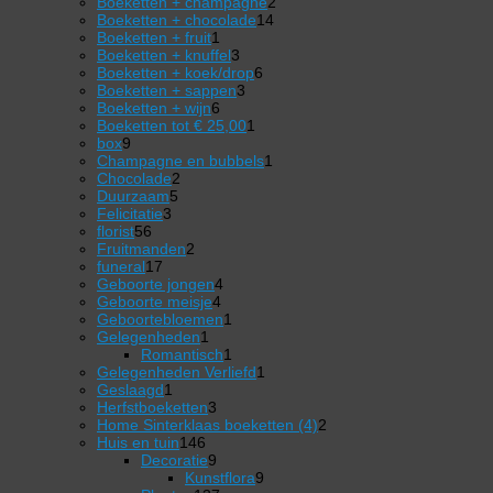
2
producten
Boeketten + champagne
2
14
producten
Boeketten + chocolade
14
1
producten
Boeketten + fruit
1
product
3
Boeketten + knuffel
3
producten
6
Boeketten + koek/drop
6
3
producten
Boeketten + sappen
3
6
producten
Boeketten + wijn
6
producten
1
Boeketten tot € 25,00
1
9
product
box
9
producten
1
Champagne en bubbels
1
2
product
Chocolade
2
5
producten
Duurzaam
5
3
producten
Felicitatie
3
56
producten
florist
56
producten
2
Fruitmanden
2
17
producten
funeral
17
producten
4
Geboorte jongen
4
4
producten
Geboorte meisje
4
producten
1
Geboortebloemen
1
1
product
Gelegenheden
1
product
1
Romantisch
1
product
1
Gelegenheden Verliefd
1
1
product
Geslaagd
1
product
3
Herfstboeketten
3
producten
2
Home Sinterklaas boeketten (4)
2
146
producten
Huis en tuin
146
producten
9
Decoratie
9
producten
9
Kunstflora
9