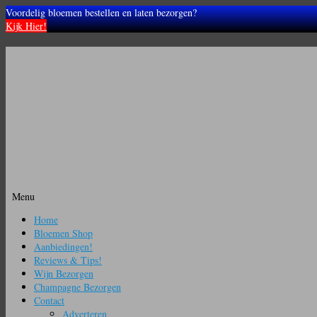
Voordelig bloemen bestellen en laten bezorgen?
Kijk Hier!
Menu
Ga
Home
naar
Bloemen Shop
de
Aanbiedingen!
inhoud
Reviews & Tips!
Wijn Bezorgen
Champagne Bezorgen
Contact
Adverteren