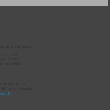
r voor om een
or jou een mooi
n van je bruiloft.
te de beste online
t bij meerdere bloemisten
ergelijkt
.