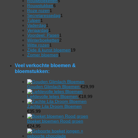
5
2
Rouwboeketten
5
6
producten
producten
Rouwstukken
6
1
producten
Roze rozen
1
product
1
Secretaressedag
1
1
product
Tulpen
1
product
1
Vaderdag
1
product
1
Verjaardag
1
product
1
Voordeel: Pasen
1
product
2
Winterboeketten
2
1
producten
Witte rozen
1
product
19
Zijde & kunst bloemen
19
1
producten
Zomer bloemen
1
product
Veel verkochte bloemen &
bloemstukken:
Gouden Glimlach Bloemen
€
29,99
Liefdevolle lelies Bloemen
€
18,99
Zachte Lila Droom Bloemen
€
35,99
Boeket bloemen Rood groen
€
24,95