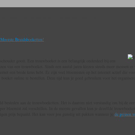
ps Voor De Mooiste Bruidsboeketten!
 Mooiste Bruidsboeketten!
 schouder gooit. Een trouwboeket is een belangrijk onderdeel bij een
kiezen van een trouwboeket. Sinds een aantal jaren kiezen steeds meer mensen e
ernet een brede keus hebt. Er zijn veel bloemisten op het internet actief die vo
boeket online te bestellen. Deze tijd kun je goed gebruiken voor het organisere
tten
ld besteden aan de trouwboeketten. Het is daarom niet verstandig om bij de eers
er bloemist zal verschillen. In de meeste gevallen kun je dezelfde trouwboeke
eigen prijs bepaald. Het kan voor jou gunstig uit pakken wanneer je
de prijzen v