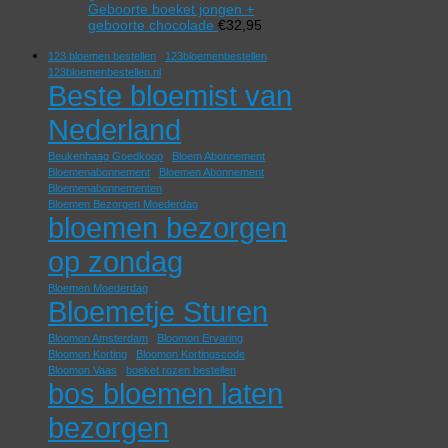
Geboorte boeket jongen +
geboorte chocolade
€
32,95
123 bloemen bestellen
123bloemenbestellen
123bloemenbestellen.nl
Beste bloemist van
Nederland
Beukenhaag Goedkoop
Bloem Abonnement
Bloemenabonnement
Bloemen Abonnement
Bloemenabonnementen
Bloemen Bezorgen Moederdag
bloemen bezorgen
op zondag
Bloemen Moederdag
Bloemetje Sturen
Bloomon Amsterdam
Bloomon Ervaring
Bloomon Korting
Bloomon Kortingscode
Bloomon Vaas
boeket rozen bestellen
bos bloemen laten
bezorgen