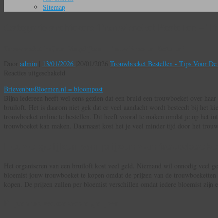
Sitemap
Categorie archieven:
Trouwboeket Bestellen – Ti
Trouwboeket Prijzen Vergelijken – Trouw Bloemen Bestellen!
Door
admin
|
13/01/2026
|
20/01/2026
Trouwboeket Bestellen - Tips Voor De
voor
Reacties uitgeschakeld
Trouwboeket
BrievenbusBloemen.nl = bloompost
Prijzen
Bijna iedereen heeft wel eens gezien dat een bruid een trouwboeket over haar
Vergelijken
bruiloft. Het is daarom niet gek dat er veel aandacht wordt besteedt bij het 
–
trouwboeket online te bestellen. Dit heeft vooral te maken omdat je op het int
Trouw
trouwboeket kan maken. Daarnaast kost het je veel minder tijd door het trouw 
Bloemen
Bestellen!
Het vergelijken van prijzen van trouwboeke
Het organiseren van een bruiloft kost veel geld. Niemand wil onnodig veel ge
bloemist jouw trouwboeket te kopen omdat de prijzen van de trouwboeketten p
kopen. De prijzen zullen per bloemist verschillen omdat iedere bloemist zijn 
Prijzen trouwboeket vergelijken