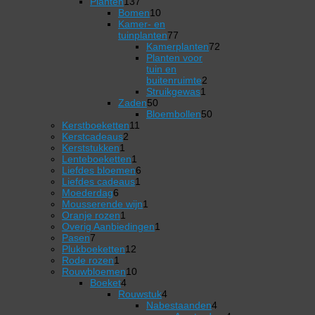
137
producten
Planten
137
producten
10
Bomen
10
producten
Kamer- en
77
tuinplanten
77
producten
Kamerplanten
72
72
Planten voor
producten
tuin en
2
buitenruimte
2
1
producten
Struikgewas
1
50
product
Zaden
50
producten
50
Bloembollen
50
11
producten
Kerstboeketten
11
2
producten
Kerstcadeaus
2
1
producten
Kerststukken
1
product
1
Lenteboeketten
1
product
6
Liefdes bloemen
6
1
producten
Liefdes cadeaus
1
6
product
Moederdag
6
producten
1
Mousserende wijn
1
1
product
Oranje rozen
1
product
1
Overig Aanbiedingen
1
7
product
Pasen
7
producten
12
Plukboeketten
12
1
producten
Rode rozen
1
product
10
Rouwbloemen
10
4
producten
Boeket
4
producten
4
Rouwstuk
4
producten
Nabestaanden
4