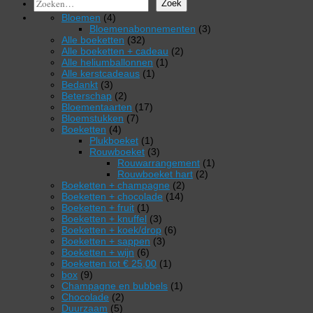
Zoek
4
Bloemen
4
producten
3
Bloemenabonnementen
3
32
producten
Alle boeketten
32
producten
2
Alle boeketten + cadeau
2
1
producten
Alle heliumballonnen
1
1
product
Alle kerstcadeaus
1
3
product
Bedankt
3
producten
2
Beterschap
2
producten
17
Bloementaarten
17
7
producten
Bloemstukken
7
4
producten
Boeketten
4
producten
1
Plukboeket
1
product
3
Rouwboeket
3
producten
1
Rouwarrangement
1
2
product
Rouwboeket hart
2
2
producten
Boeketten + champagne
2
14
producten
Boeketten + chocolade
14
1
producten
Boeketten + fruit
1
product
3
Boeketten + knuffel
3
producten
6
Boeketten + koek/drop
6
3
producten
Boeketten + sappen
3
6
producten
Boeketten + wijn
6
producten
1
Boeketten tot € 25,00
1
9
product
box
9
producten
1
Champagne en bubbels
1
2
product
Chocolade
2
5
producten
Duurzaam
5