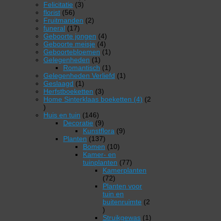
3
producten
Felicitatie
3
56
producten
florist
56
producten
2
Fruitmanden
2
17
producten
funeral
17
producten
4
Geboorte jongen
4
4
producten
Geboorte meisje
4
producten
1
Geboortebloemen
1
1
product
Gelegenheden
1
product
1
Romantisch
1
product
1
Gelegenheden Verliefd
1
1
product
Geslaagd
1
product
3
Herfstboeketten
3
producten
Home Sinterklaas boeketten (4)
2
2
producten
146
Huis en tuin
146
producten
9
Decoratie
9
producten
9
Kunstflora
9
137
producten
Planten
137
producten
10
Bomen
10
producten
Kamer- en
77
tuinplanten
77
producten
Kamerplanten
72
72
producten
Planten voor
tuin en
buitenruimte
2
2
producten
1
Struikgewas
1