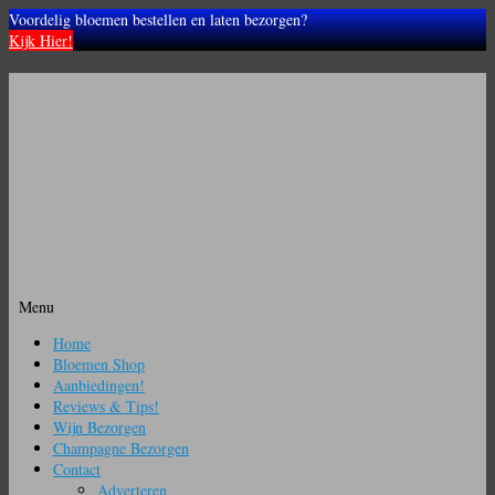
Voordelig bloemen bestellen en laten bezorgen?
Kijk Hier!
Menu
Ga
Home
naar
Bloemen Shop
de
Aanbiedingen!
inhoud
Reviews & Tips!
Wijn Bezorgen
Champagne Bezorgen
Contact
Adverteren