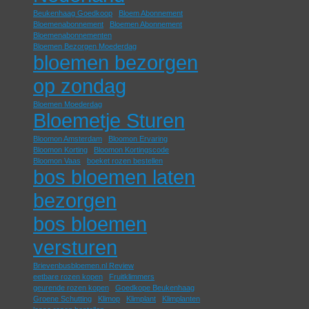
Beukenhaag Goedkoop
Bloem Abonnement
Bloemenabonnement
Bloemen Abonnement
Bloemenabonnementen
Bloemen Bezorgen Moederdag
bloemen bezorgen
op zondag
Bloemen Moederdag
Bloemetje Sturen
Bloomon Amsterdam
Bloomon Ervaring
Bloomon Korting
Bloomon Kortingscode
Bloomon Vaas
boeket rozen bestellen
bos bloemen laten
bezorgen
bos bloemen
versturen
Brievenbusbloemen.nl Review
eetbare rozen kopen
Fruitklimmers
geurende rozen kopen
Goedkope Beukenhaag
Groene Schutting
Klimop
Klimplant
Klimplanten