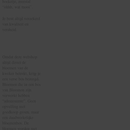
boeketje, meestal
“ohhh, wat mooi”.
Je bent altijd verzekerd
van kwaliteit en
versheid.
Werkwijze
Bloomon
Omdat deze webshop
altijd direct de
bloemen van de
kweker betrekt, krijg je
een verse bos bezorgd.
Bloemen die in een bos
van Bloomon zijn
verwerkt hebben
“ademruimte”. Geen
opvulling met
goedkoop groen, maar
een daadwerkelijke
bloemenbos. De
bloemen worden met