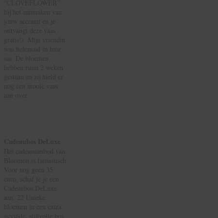
“CLOVEFLOWER”
bij het aanmaken van
jouw account en je
ontvangt deze vaas
gratis!). Mijn vriendin
was helemaal in haar
sas. De bloemen
hebben ruim 2 weken
gestaan en zij hield er
nog een mooie vaas
aan over.
Cadeaus kopen
bij Bloomon
Cadeaubos DeLuxe
Het cadeauaanbod van
Bloomon is fantastisch.
Voor nog geen 35
euro, schaf je je een
Cadeaubos DeLuxe
aan. 22 Unieke
bloemen in een extra
gevulde, stijlvolle bos.