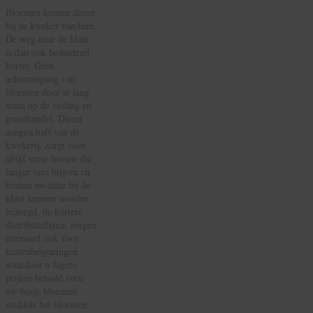
Bloemen komen direct
bij de kweker vandaan.
De weg naar de klant
is dan ook beduidend
korter. Géén
achteruitgang van
bloemen door te lang
staan op de veiling en
groothandel. Direct
aangeschaft van de
kwekerij, zorgt voor
altijd verse bossen die
langer vers blijven en
binnen no-time bij de
klant kunnen worden
bezorgd. de kortere
distributielijnen zorgen
uiteraard ook voor
kostenbesparingen
waardoor u lagere
prijzen betaald voor
uw bosje bloemen
middels het bloemen