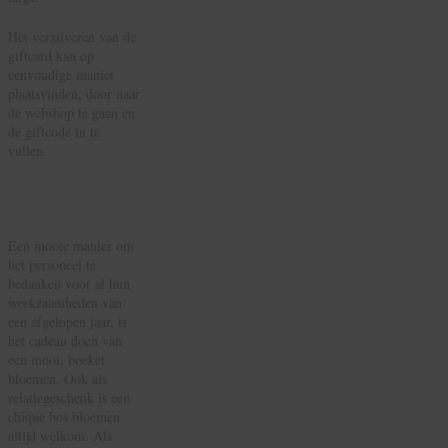
Het verzilveren van de
giftcard kan op
eenvoudige manier
plaatsvinden, door naar
de webshop te gaan en
de giftcode in te
vullen.
Cadeaus
bedrijven
Een mooie manier om
het personeel te
bedanken voor al hun
werkzaamheden van
een afgelopen jaar, is
het cadeau doen van
een mooi, boeket
bloemen. Ook als
relatiegeschenk is een
chique bos bloemen
altijd welkom. Als