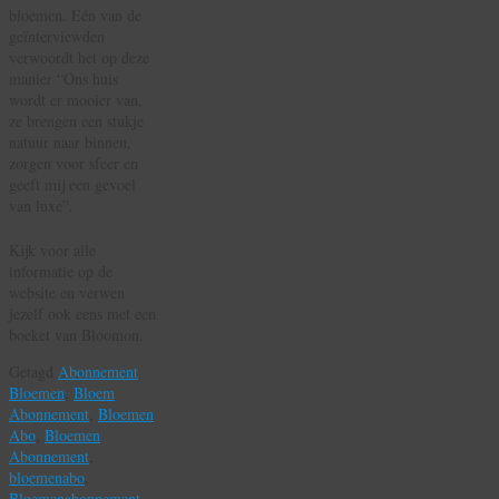
bloemen. Eén van de
geïnterviewden
verwoordt het op deze
manier “Ons huis
wordt er mooier van,
ze brengen een stukje
natuur naar binnen,
zorgen voor sfeer en
geeft mij een gevoel
van luxe”.
Kijk voor alle
informatie op de
website en verwen
jezelf ook eens met een
boeket van Bloomon.
Getagd
Abonnement
Bloemen
,
Bloem
Abonnement
,
Bloemen
Abo
,
Bloemen
Abonnement
,
bloemenabo
,
Bloemenabonnement
,