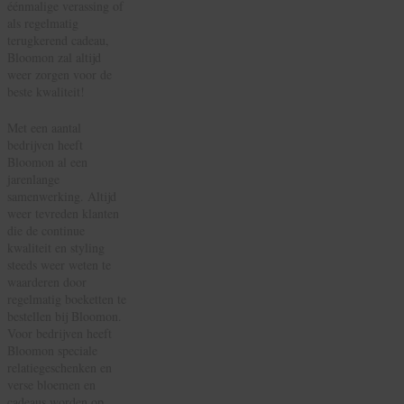
éénmalige verassing of
als regelmatig
terugkerend cadeau,
Bloomon zal altijd
weer zorgen voor de
beste kwaliteit!
Met een aantal
bedrijven heeft
Bloomon al een
jarenlange
samenwerking. Altijd
weer tevreden klanten
die de continue
kwaliteit en styling
steeds weer weten te
waarderen door
regelmatig boeketten te
bestellen bij Bloomon.
Voor bedrijven heeft
Bloomon speciale
relatiegeschenken en
verse bloemen en
cadeaus worden op