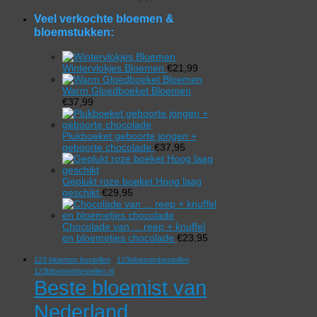
product
Veel verkochte bloemen &
bloemstukken:
Wintervlokjes Bloemen
€
21,99
Warm Gloedboeket Bloemen
€
37,99
Plukboeket geboorte jongen +
geboorte chocolade
€
37,95
Geplukt roze boeket Hoog laag
geschikt
€
29,95
Chocolade van ... reep + knuffel
en bloemetjes chocolade
€
23,95
123 bloemen bestellen
123bloemenbestellen
123bloemenbestellen.nl
Beste bloemist van
Nederland