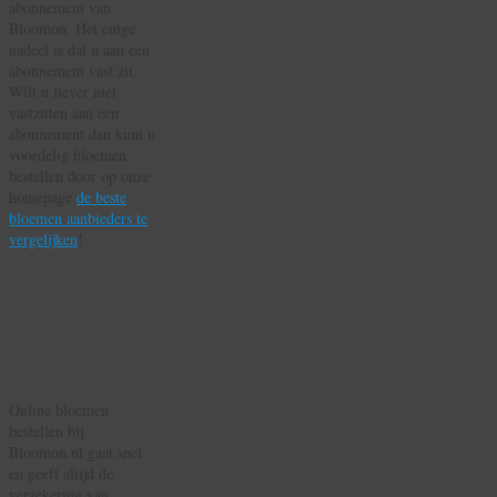
abonnement van
Bloomon. Het enige
nadeel is dat u aan een
abonnement vast zit.
Wilt u liever niet
vastzitten aan een
abonnement dan kunt u
voordelig bloemen
bestellen door op onze
homepage
de beste
bloemen aanbieders te
vergelijken
!
Voor het
eerst een
bestelling
doen
Online bloemen
bestellen bij
Bloomon.nl gaat snel
en geeft altijd de
verzekering van