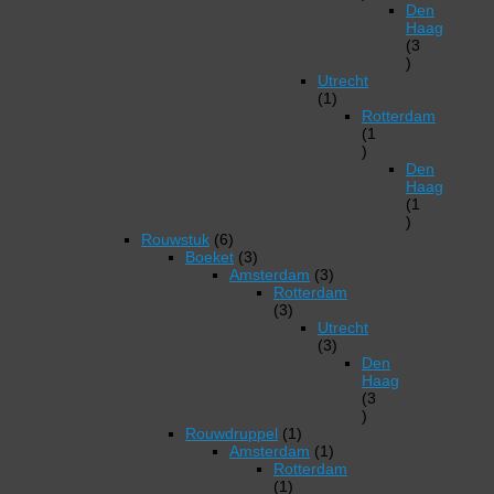
producten
Den
Haag
3
3
producten
Utrecht
1
1
product
Rotterdam
1
1
product
Den
Haag
1
1
6
product
Rouwstuk
6
producten
3
Boeket
3
producten
3
Amsterdam
3
producten
Rotterdam
3
3
producten
Utrecht
3
3
producten
Den
Haag
3
3
1
producten
Rouwdruppel
1
product
1
Amsterdam
1
product
Rotterdam
1
1