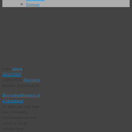
Sitemap
Tag
archieven:
Bloomon Bon
Bloomon.nl
Bloemenabonnement
Review
Door
admin
|
26/12/2025
|
20/01/2026
Algemeen
voor
Reacties uitgeschakeld
Bloomon.nl
BrievenbusBloemen.nl
Bloemenabonnement
= bloompost
Review
Al tijden op zoek naar
een volwaardig
bloemenabonnement
stuitte ik op de
website/shop