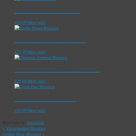
Zachte kant Bloemen
€
29,99
Meer info!
Zachte Pastel Bloemen
€
21,99
Meer info!
Glorieuze Gerbera Bloemen
€
29,99
Meer info!
Groot Hart Bloemen
€
39,99
Meer info!
Bladwijzer de
permalink
.
«
Valentijnshart Bloemen
Golden Hour Bloemen
»