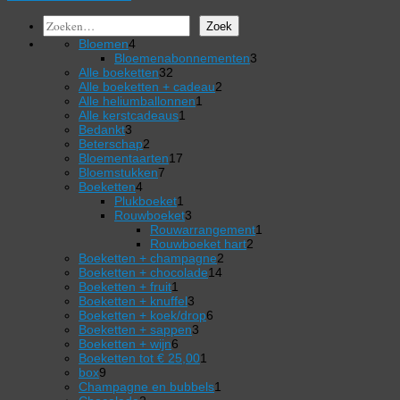
Zoeken
Zoek
4
Bloemen
4
producten
3
Bloemenabonnementen
3
32
producten
Alle boeketten
32
producten
2
Alle boeketten + cadeau
2
1
producten
Alle heliumballonnen
1
1
product
Alle kerstcadeaus
1
3
product
Bedankt
3
producten
2
Beterschap
2
producten
17
Bloementaarten
17
7
producten
Bloemstukken
7
4
producten
Boeketten
4
producten
1
Plukboeket
1
product
3
Rouwboeket
3
producten
1
Rouwarrangement
1
2
product
Rouwboeket hart
2
2
producten
Boeketten + champagne
2
14
producten
Boeketten + chocolade
14
1
producten
Boeketten + fruit
1
product
3
Boeketten + knuffel
3
producten
6
Boeketten + koek/drop
6
3
producten
Boeketten + sappen
3
6
producten
Boeketten + wijn
6
producten
1
Boeketten tot € 25,00
1
9
product
box
9
producten
1
Champagne en bubbels
1