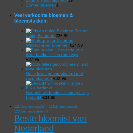
product
19
Zijde & kunst bloemen
19
1
producten
Zomer bloemen
1
product
Veel verkochte bloemen &
bloemstukken:
Fris en
fruitig Bloemen
€
26,99
Winterpurper Bloemen
€
24,99
Bont boeket + fles rode wijn
€
37,95
Roze lelies gecombineerd met
roze bloemen
€
32,95
Bedankt wit boeket + snoep blikje
bedankt
€
31,95
123 bloemen bestellen
123bloemenbestellen
123bloemenbestellen.nl
Beste bloemist van
Nederland