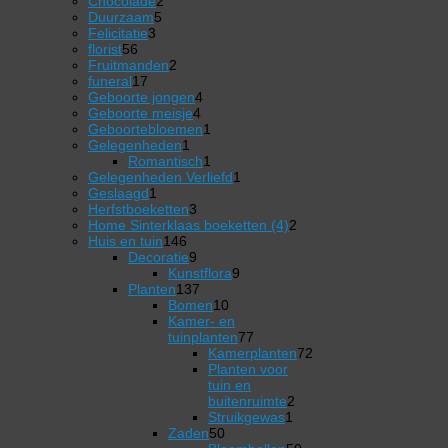
2
product
Chocolade
2
5
producten
Duurzaam
5
3
producten
Felicitatie
3
56
producten
florist
56
producten
2
Fruitmanden
2
17
producten
funeral
17
producten
4
Geboorte jongen
4
4
producten
Geboorte meisje
4
producten
1
Geboortebloemen
1
1
product
Gelegenheden
1
product
1
Romantisch
1
product
1
Gelegenheden Verliefd
1
1
product
Geslaagd
1
product
3
Herfstboeketten
3
producten
2
Home Sinterklaas boeketten (4)
2
146
producten
Huis en tuin
146
producten
9
Decoratie
9
producten
9
Kunstflora
9
137
producten
Planten
137
producten
10
Bomen
10
producten
Kamer- en
77
tuinplanten
77
producten
Kamerplanten
72
72
Planten voor
producten
tuin en
2
buitenruimte
2
1
producten
Struikgewas
1
50
product
Zaden
50