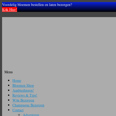
Voordelig bloemen bestellen en laten bezorgen?
Kijk Hier!
Menu
Ga
Home
naar
Bloemen Shop
de
Aanbiedingen!
inhoud
Reviews & Tips!
Wijn Bezorgen
Champagne Bezorgen
Contact
Adverteren