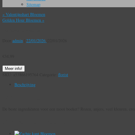
Sitemap
«
Valentijnshart Bloemen
Golden Hour Bloemen
»
Herfstweide Bloemen
Door
admin
|
22/01/2026
|
22/01/2026
€
34,99
Meer info!
SKU:
a53866195764
Categorie:
florist
Beschrijving
Beschrijving
De beste ingrediënten voor een mooi boeket? Rozen, anjers, veel kleuren, creat
Gerelateerde producten