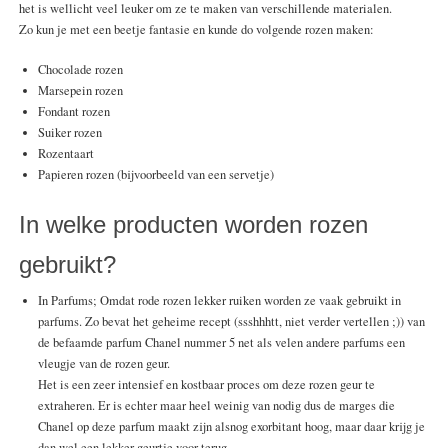
het is wellicht veel leuker om ze te maken van verschillende materialen.
Zo kun je met een beetje fantasie en kunde do volgende rozen maken:
Chocolade rozen
Marsepein rozen
Fondant rozen
Suiker rozen
Rozentaart
Papieren rozen (bijvoorbeeld van een servetje)
In welke producten worden rozen
gebruikt?
In Parfums; Omdat rode rozen lekker ruiken worden ze vaak gebruikt in
parfums. Zo bevat het geheime recept (ssshhhtt, niet verder vertellen ;)) van
de befaamde parfum Chanel nummer 5 net als velen andere parfums een
vleugje van de rozen geur.
Het is een zeer intensief en kostbaar proces om deze rozen geur te
extraheren. Er is echter maar heel weinig van nodig dus de marges die
Chanel op deze parfum maakt zijn alsnog exorbitant hoog, maar daar krijg je
dan wel een lekker geurtje voor terug.