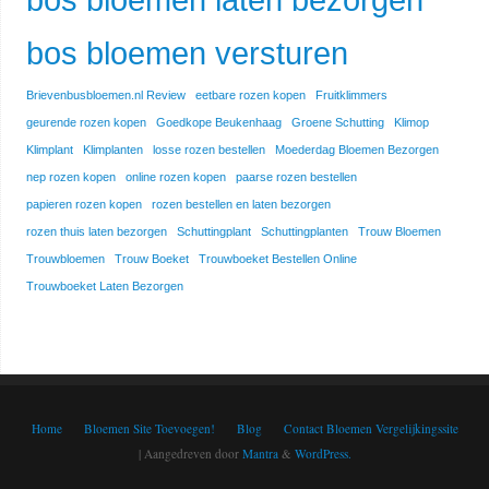
bos bloemen versturen
Brievenbusbloemen.nl Review
eetbare rozen kopen
Fruitklimmers
geurende rozen kopen
Goedkope Beukenhaag
Groene Schutting
Klimop
Klimplant
Klimplanten
losse rozen bestellen
Moederdag Bloemen Bezorgen
nep rozen kopen
online rozen kopen
paarse rozen bestellen
papieren rozen kopen
rozen bestellen en laten bezorgen
rozen thuis laten bezorgen
Schuttingplant
Schuttingplanten
Trouw Bloemen
Trouwbloemen
Trouw Boeket
Trouwboeket Bestellen Online
Trouwboeket Laten Bezorgen
Home
Bloemen Site Toevoegen!
Blog
Contact Bloemen Vergelijkingssite
| Aangedreven door
Mantra
&
WordPress.