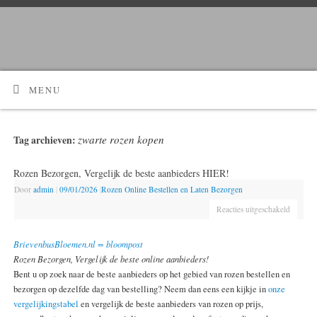
Kijk Hier!
Voordelig bloemen bestellen en laten bezorgen?
MENU
zwarte rozen kopen
Tag archieven:
Rozen Bezorgen, Vergelijk de beste aanbieders HIER!
Door
admin
|
09/01/2026
|
Rozen Online Bestellen en Laten Bezorgen
Reacties uitgeschakeld
BrievenbusBloemen.nl = bloompost
Rozen Bezorgen, Vergelijk de beste online aanbieders!
Bent u op zoek naar de beste aanbieders op het gebied van rozen bestellen en
bezorgen op dezelfde dag van bestelling? Neem dan eens een kijkje in
onze
vergelijkingstabel
en vergelijk de beste aanbieders van rozen op prijs,