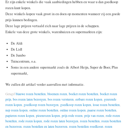
Er zijn enkele winkels die vaak aanbiedingen hebben en waar u dan goedkoop
rozen kunt kopen.
Deze winkels kopen vaak groot in en doen op momenten wanneer zij een goede
prijs kunnen bedingen.
Deze lage prijzen vertaald zich naar lage prijzen in de schappen.
Enkele van deze grote winkels, warenhuizen en supermarkten zijn:
De Aldi
De Lidl
De Jumbo
Tuincentrum, o.a.
Soms in een andere supermarkt zoals de Albert Heijn, Super de Boer, Plus
supermarkt,
We zullen dit artikel verder aanvullen met informatie.
Getagd
blauwe rozen bestellen
,
bloemen rozen
,
boeket rozen bestellen
,
boeket rozen
prijs
,
bos rozen laten bezorgen
,
bos rozen versturen
,
eetbare rozen kopen
,
geurende
rozen kopen
,
goedkoop rozen bezorgen
,
goedkoop rozen kopen
,
losse rozen bestellen
,
nep rozen kopen
,
online rozen bestellen
,
online rozen kopen
,
paarse rozen bestellen
,
papieren rozen kopen
,
pioenrozen kopen
,
prijs rode rozen
,
prijs van rozen
,
rode rozen
bestellen
,
rode rozen kopen
,
rode rozen laten bezorgen
,
rozen bestellen
,
rozen bestellen
en bezorgen
,
rozen bestellen en laten bezorgen
,
rozen bestellen goedkoop
,
rozen