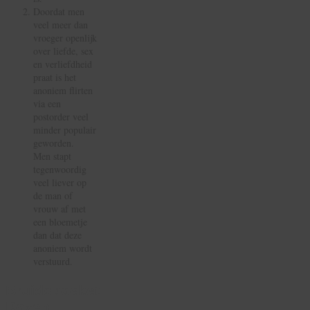
Doordat men
veel meer dan
vroeger openlijk
over liefde, sex
en verliefdheid
praat is het
anoniem flirten
via een
postorder veel
minder populair
geworden.
Men stapt
tegenwoordig
veel liever op
de man of
vrouw af met
een bloemetje
dan dat deze
anoniem wordt
verstuurd.
Bruidsboeket
Rozen