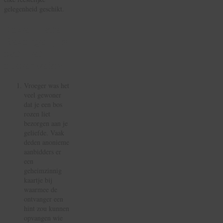
gelegenheid geschikt.
Rozen Laten
Bezorgen, is
dat niet
ouderwets?
Vroeger was het
veel gewoner
dat je een bos
rozen liet
bezorgen aan je
geliefde. Vaak
deden anonieme
aanbidders er
een
geheimzinnig
kaartje bij
waarmee de
ontvanger een
hint zou kunnen
opvangen wie