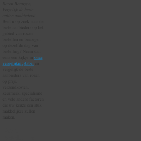
Rozen Bezorgen,
de
Vergelijk de beste
beste
online aanbieders!
aanbieders
Bent u op zoek naar de
HIER!
beste aanbieders op het
gebied van rozen
bestellen en bezorgen
op dezelfde dag van
bestelling? Neem dan
eens een kijkje in
onze
vergelijkingstabel
en
vergelijk de beste
aanbieders van rozen
op prijs,
verzendkosten,
keurmerk, specialisme
en vele andere factoren
die uw keuze een stuk
makkelijker zullen
maken.
Rozen
Betekenis