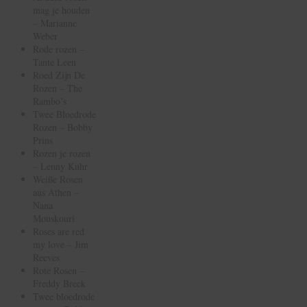
mag je houden
– Marianne
Weber
Rode rozen –
Tante Leen
Roed Zijn De
Rozen – The
Rambo’s
Twee Bloedrode
Rozen – Bobby
Prins
Rozen je rozen
– Lenny Kuhr
Weiße Rosen
aus Athen –
Nana
Mouskouri
Roses are red
my love – Jim
Reeves
Rote Rosen –
Freddy Breck
Twee bloedrode