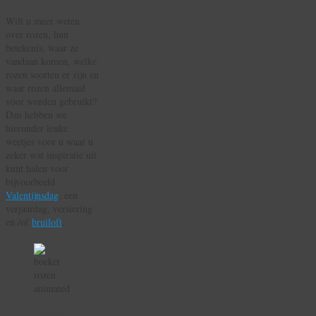
Wilt u meer weten
over rozen, hun
betekenis, waar ze
vandaan komen, welke
rozen soorten er zijn en
waar rozen allemaal
voor worden gebruikt?
Dan hebben we
hieronder leuke
weetjes voor u waar u
zeker wat inspiratie uit
kunt halen voor
bijvoorbeeld
Valentijnsdag
, een
verjaardag, versiering
en /of
bruiloft
.
Basis Informatie