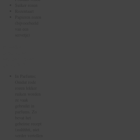
Suiker rozen
Rozentaart
Papieren rozen
(bijvoorbeeld
van een
servetje)
In welke
producten
worden rozen
gebruikt?
In Parfums;
Omdat rode
rozen lekker
ruiken worden
ze vaak
gebruikt in
parfums. Zo
bevat het
geheime recept
(ssshhhtt, niet
verder vertellen