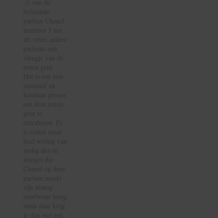
;)) van de
befaamde
parfum Chanel
nummer 5 net
als velen andere
parfums een
vleugje van de
rozen geur.
Het is een zeer
intensief en
kostbaar proces
om deze rozen
geur te
extraheren. Er
is echter maar
heel weinig van
nodig dus de
marges die
Chanel op deze
parfum maakt
zijn alsnog
exorbitant hoog,
maar daar krijg
je dan wel een