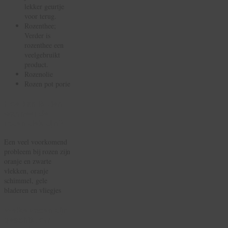
lekker geurtje
voor terug.
Rozenthee;
Verder is
rozenthee een
veelgebruikt
product.
Rozenolie
Rozen pot porie
Hoe kan ik zien
wanneer de
rozen ziek zijn?
Een veel voorkomend
probleem bij rozen zijn
oranje en zwarte
vlekken, oranje
schimmel, gele
bladeren en vliegjes
Welke vasen zijn
geschikt om