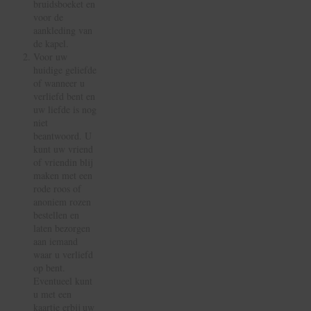
bruidsboeket en
voor de
aankleding van
de kapel.
Voor uw
huidige geliefde
of wanneer u
verliefd bent en
uw liefde is nog
niet
beantwoord. U
kunt uw vriend
of vriendin blij
maken met een
rode roos of
anoniem rozen
bestellen en
laten bezorgen
aan iemand
waar u verliefd
op bent.
Eventueel kunt
u met een
kaartje erbij uw