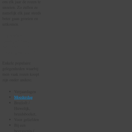
om elk jaar de rozen te
snoeien. Zo zullen ze
namelijk elk jaar steeds
beter gaan groeien en
uitkomen.
Bij welke
gelegenheid
worden rozen
vaak gekocht?
Enkele populaire
gelegenheden waarbij
men vaak rozen koopt
zijn onder andere:
Verjaardagen
Moederdag
Bruiloft /
Huwelijk,
bruidsboeket,
Voor geliefden
Bij een
begravenis /