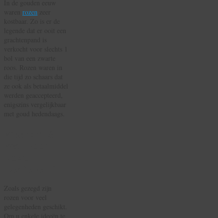
In de gouden eeuw
waren
rozen
zeer
kostbaar. Zo is er de
legende dat er ooit een
grachtenpand is
verkocht voor slechts 1
bol van een zwarte
roos. Rozen waren in
die tijd zo schaars dat
ze ook als betaalmiddel
werden geaccepteerd,
enigszins vergelijkbaar
met goud hedendaags.
Waarom &
Wanneer
Rozen
Bestellen?
Zoals gezegd zijn
rozen voor veel
gelegenheden geschikt.
Om u enkele ideeën te