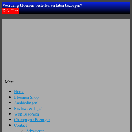
Voordelig bloemen bestellen en laten bezorgen?
Kijk Hier!
Menu
Ga
Home
naar
Bloemen Shop
de
Aanbiedingen!
inhoud
Reviews & Tips!
Wijn Bezorgen
Champagne Bezorgen
Contact
Adverteren