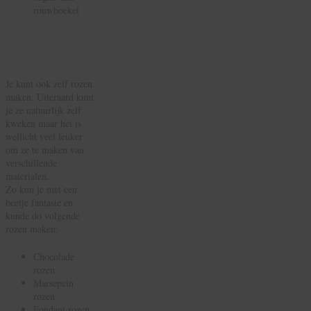
rouwboeket
Rozen zelf
maken
Je kunt ook zelf rozen
maken. Uiteraard kunt
je ze natuurlijk zelf
kweken maar het is
wellicht veel leuker
om ze te maken van
verschillende
materialen.
Zo kun je met een
beetje fantasie en
kunde do volgende
rozen maken:
Chocolade
rozen
Marsepein
rozen
Fondant rozen