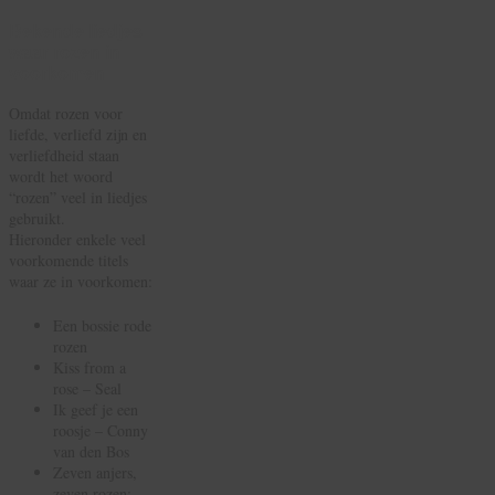
Bekende liedjes
waar rozen in
voorkomen
Omdat rozen voor
liefde, verliefd zijn en
verliefdheid staan
wordt het woord
“rozen” veel in liedjes
gebruikt.
Hieronder enkele veel
voorkomende titels
waar ze in voorkomen:
Een bossie rode
rozen
Kiss from a
rose – Seal
Ik geef je een
roosje – Conny
van den Bos
Zeven anjers,
zeven rozen;