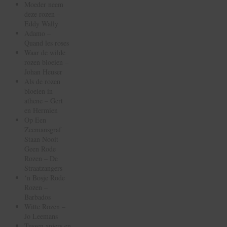
Moeder neem
deze rozen –
Eddy Wally
Adamo –
Quand les roses
Waar de wilde
rozen bloeien –
Johan Heuser
Als de rozen
bloeien in
athene – Gert
en Hermien
Op Een
Zeemansgraf
Staan Nooit
Geen Rode
Rozen – De
Straatzangers
‘n Bosje Rode
Rozen –
Barbados
Witte Rozen –
Jo Leemans
Tussen anjers en