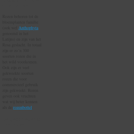
over Rozen
Rozen behoren tot de
bloemplanten familie
(ook wel
Anthophyta
genoemd in het
Latijns) en zijn van het
Rosa geslacht. In totaal
zijn er zo´n 300
soorten rozen die in
het wild voorkomen.
Ook zijn er veel
gekweekte soorten
rozen die voor
commercieel gebruik
zijn gekweekt. Rozen
geven ook vruchten
wat wij beter kennen
als de
rozenbottel
.
De geschiedenis
van rozen