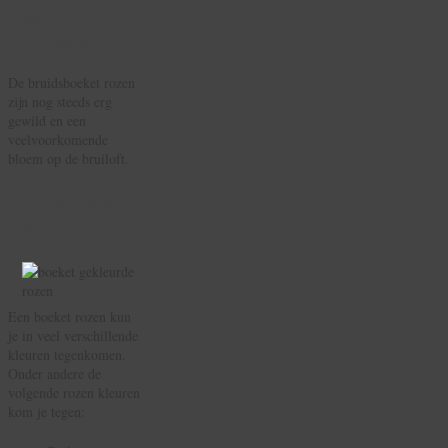
Blijven
Populair!
De bruidsboeket rozen
zijn nog steeds erg
gewild en een
veelvoorkomende
bloem op de bruiloft.
Gekleurde
Rozen
Een boeket rozen kun
je in veel verschillende
kleuren tegenkomen.
Onder andere de
volgende rozen kleuren
kom je tegen: