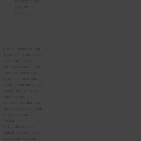
bij de kleuren
van uw
interieur.
Wat is de
betekenis van
rozen?
Kort samengevat zijn
rozen een symbool van
het mooie leven, de
liefde en schoonheid.
Om deze reden zijn
rozen vaak een zeer
geschikt cadeau en zeer
gewild bij vrouwen
omdat ze graag
verwend worden met
mooie cadeaus en zich
zo speciaal zullen
voelen.
Wil je dus indruk
maken op een vrouw,
dan is een roos een