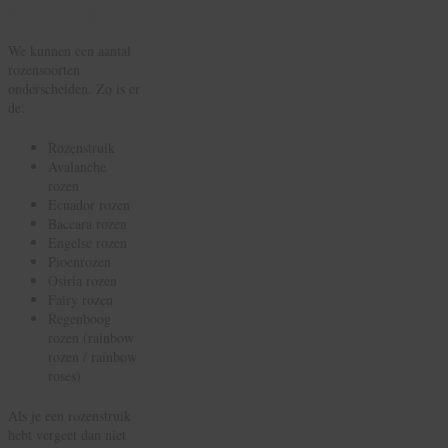
Soorten Zijn Er?
We kunnen een aantal
rozensoorten
onderscheiden. Zo is er
de:
Rozenstruik
Avalanche
rozen
Ecuador rozen
Baccara rozen
Engelse rozen
Pioenrozen
Osiria rozen
Fairy rozen
Regenboog
rozen (rainbow
rozen / rainbow
roses)
Als je een rozenstruik
hebt vergeet dan niet