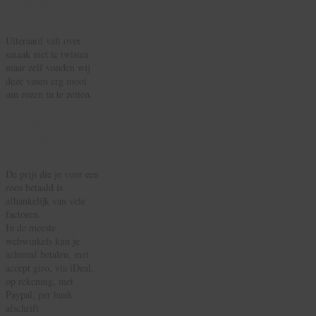
rozen in te
plaatsen?
Uiteraard valt over
smaak niet te twisten
maar zelf vonden wij
deze vasen erg mooi
om rozen in te zetten.
Prijzen Rozen,
Wat Kosten
Rozen?
De prijs die je voor een
roos betaald is
afhankelijk van vele
factoren.
In de meeste
webwinkels kun je
achteraf betalen, met
accept giro, via iDeal,
op rekening, met
Paypal, per bank
afschrift