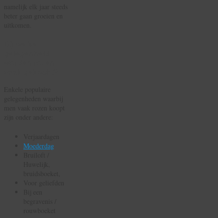
namelijk elk jaar steeds
beter gaan groeien en
uitkomen.
Bij welke
gelegenheid
worden rozen
vaak gekocht?
Enkele populaire
gelegenheden waarbij
men vaak rozen koopt
zijn onder andere:
Verjaardagen
Moederdag
Bruiloft /
Huwelijk,
bruidsboeket,
Voor geliefden
Bij een
begravenis /
rouwboeket