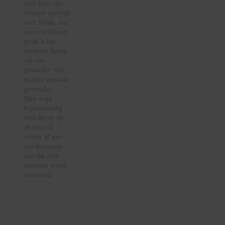
veel meer dan
vroeger openlijk
over liefde, sex
en verliefdheid
praat is het
anoniem flirten
via een
postorder veel
minder populair
geworden.
Men stapt
tegenwoordig
veel liever op
de man of
vrouw af met
een bloemetje
dan dat deze
anoniem wordt
verstuurd.
Bruidsboeket
Rozen
Blijven