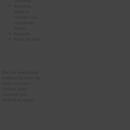
voor terug.
Rozenthee;
Verder is
rozenthee een
veelgebruikt
product.
Rozenolie
Rozen pot porie
Hoe kan ik zien
wanneer de
rozen ziek zijn?
Een veel voorkomend
probleem bij rozen zijn
oranje en zwarte
vlekken, oranje
schimmel, gele
bladeren en vliegjes
Welke vasen zijn
geschikt om
rozen in te
plaatsen?