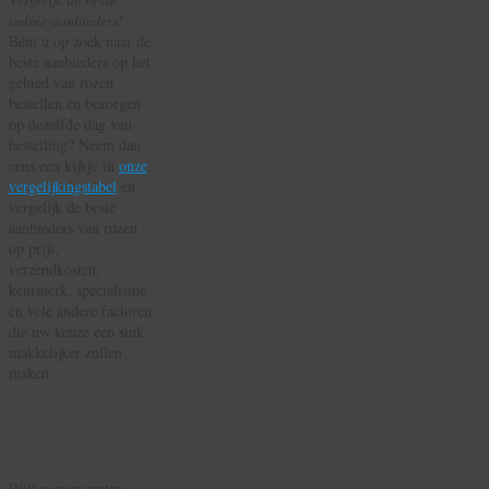
beste
online aanbieders!
aanbieders
Bent u op zoek naar de
HIER!
beste aanbieders op het
gebied van rozen
bestellen en bezorgen
op dezelfde dag van
bestelling? Neem dan
eens een kijkje in
onze
vergelijkingstabel
en
vergelijk de beste
aanbieders van rozen
op prijs,
verzendkosten,
keurmerk, specialisme
en vele andere factoren
die uw keuze een stuk
makkelijker zullen
maken.
Rozen
Betekenis
Wilt u meer weten