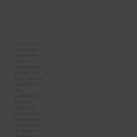
Rozen Laten
Bezorgen, is
dat niet
ouderwets?
Vroeger was het
veel gewoner
dat je een bos
rozen liet
bezorgen aan je
geliefde. Vaak
deden anonieme
aanbidders er
een
geheimzinnig
kaartje bij
waarmee de
ontvanger een
hint zou kunnen
opvangen wie
de afzender zou
zin geweest.