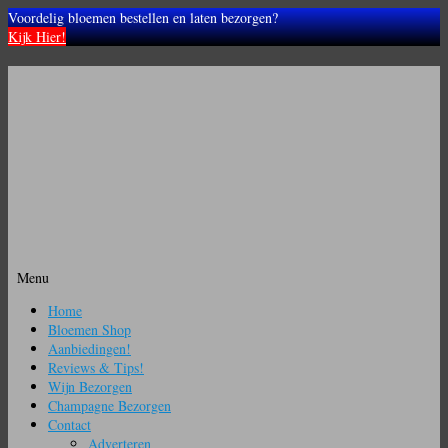
Voordelig bloemen bestellen en laten bezorgen?
Kijk Hier!
Menu
Ga
Home
naar
Bloemen Shop
de
Aanbiedingen!
inhoud
Reviews & Tips!
Wijn Bezorgen
Champagne Bezorgen
Contact
Adverteren