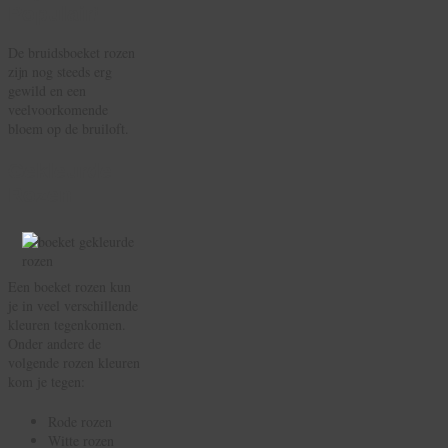
Populair!
De bruidsboeket rozen
zijn nog steeds erg
gewild en een
veelvoorkomende
bloem op de bruiloft.
Gekleurde
Rozen
Een boeket rozen kun
je in veel verschillende
kleuren tegenkomen.
Onder andere de
volgende rozen kleuren
kom je tegen:
Rode rozen
Witte rozen