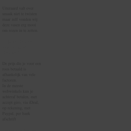
Uiteraard valt over
smaak niet te twisten
maar zelf vonden wij
deze vasen erg mooi
om rozen in te zetten.
Prijzen Rozen,
Wat Kosten
Rozen?
De prijs die je voor een
roos betaald is
afhankelijk van vele
factoren.
In de meeste
webwinkels kun je
achteraf betalen, met
accept giro, via iDeal,
op rekening, met
Paypal, per bank
afschrift
Bekende liedjes