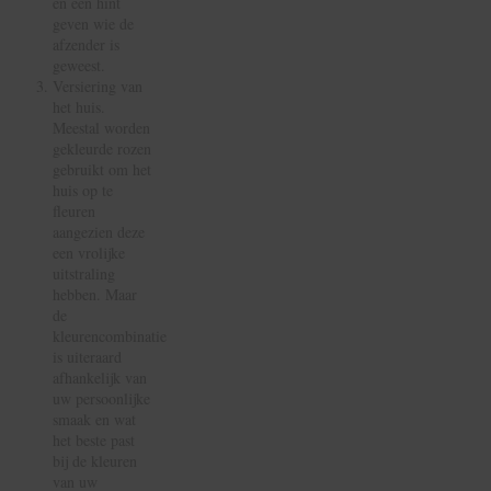
en een hint
geven wie de
afzender is
geweest.
Versiering van
het huis.
Meestal worden
gekleurde rozen
gebruikt om het
huis op te
fleuren
aangezien deze
een vrolijke
uitstraling
hebben. Maar
de
kleurencombinatie
is uiteraard
afhankelijk van
uw persoonlijke
smaak en wat
het beste past
bij de kleuren
van uw