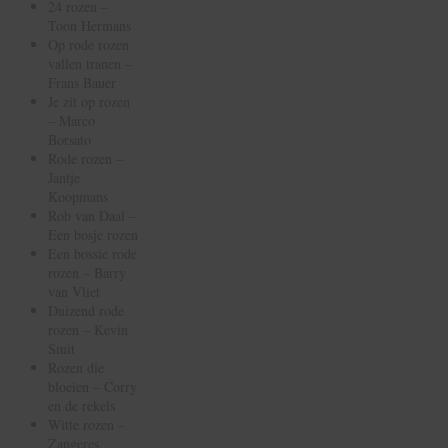
24 rozen –
Toon Hermans
Op rode rozen
vallen tranen –
Frans Bauer
Je zit op rozen
– Marco
Borsato
Rode rozen –
Jantje
Koopmans
Rob van Daal –
Een bosje rozen
Een bossie rode
rozen – Barry
van Vliet
Duizend rode
rozen – Kevin
Smit
Rozen die
bloeien – Corry
en de rekels
Witte rozen –
Zangeres