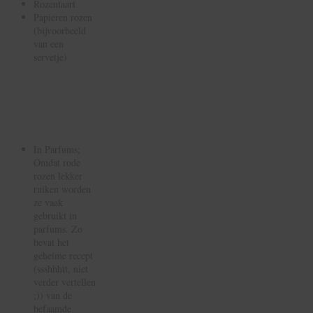
Rozentaart
Papieren rozen
(bijvoorbeeld
van een
servetje)
In welke
producten
worden rozen
gebruikt?
In Parfums;
Omdat rode
rozen lekker
ruiken worden
ze vaak
gebruikt in
parfums. Zo
bevat het
geheime recept
(ssshhhtt, niet
verder vertellen
;)) van de
befaamde