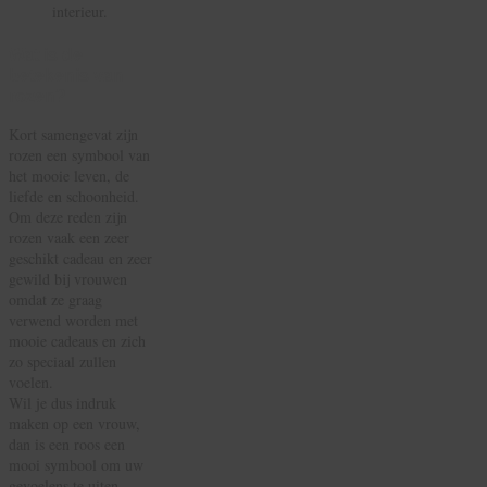
interieur.
Wat is de
betekenis van
rozen?
Kort samengevat zijn
rozen een symbool van
het mooie leven, de
liefde en schoonheid.
Om deze reden zijn
rozen vaak een zeer
geschikt cadeau en zeer
gewild bij vrouwen
omdat ze graag
verwend worden met
mooie cadeaus en zich
zo speciaal zullen
voelen.
Wil je dus indruk
maken op een vrouw,
dan is een roos een
mooi symbool om uw
gevoelens te uiten.