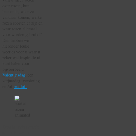
over rozen, hun
betekenis, waar ze
vandaan komen, welke
rozen soorten er zijn en
waar rozen allemaal
voor worden gebruikt?
Dan hebben we
hieronder leuke
weetjes voor u waar u
zeker wat inspiratie uit
kunt halen voor
bijvoorbeeld
Valentijnsdag
, een
verjaardag, versiering
en /of
bruiloft
.
Basis Informatie
over Rozen