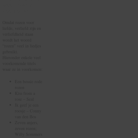
waar rozen in
voorkomen
Omdat rozen voor
liefde, verliefd zijn en
verliefdheid staan
wordt het woord
“rozen” veel in liedjes
gebruikt.
Hieronder enkele veel
voorkomende titels
waar ze in voorkomen:
Een bossie rode
rozen
Kiss from a
rose – Seal
Ik geef je een
roosje – Conny
van den Bos
Zeven anjers,
zeven rozen;
Willy Sommers