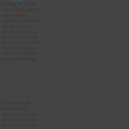
kostbaar. Zo is er de
legende dat er ooit een
grachtenpand is
verkocht voor slechts 1
bol van een zwarte
roos. Rozen waren in
die tijd zo schaars dat
ze ook als betaalmiddel
werden geaccepteerd,
enigszins vergelijkbaar
met goud hedendaags.
Waarom &
Wanneer
Rozen
Bestellen?
Zoals gezegd zijn
rozen voor veel
gelegenheden geschikt.
Om u enkele ideeën te
geven voor wanneer