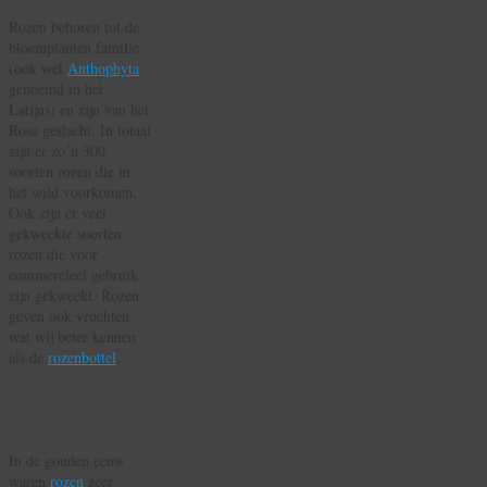
Rozen behoren tot de
bloemplanten familie
(ook wel
Anthophyta
genoemd in het
Latijns) en zijn van het
Rosa geslacht. In totaal
zijn er zo´n 300
soorten rozen die in
het wild voorkomen.
Ook zijn er veel
gekweekte soorten
rozen die voor
commercieel gebruik
zijn gekweekt. Rozen
geven ook vruchten
wat wij beter kennen
als de
rozenbottel
.
De geschiedenis
van rozen
In de gouden eeuw
waren
rozen
zeer