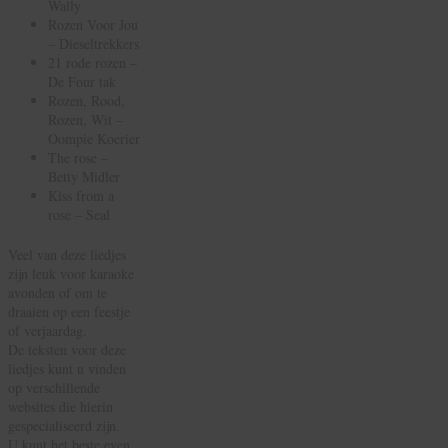
Wally
Rozen Voor Jou
– Dieseltrekkers
21 rode rozen –
De Four tak
Rozen, Rood,
Rozen, Wit –
Oompie Koerier
The rose –
Betty Midler
Kiss from a
rose – Seal
Veel van deze liedjes
zijn leuk voor karaoke
avonden of om te
draaien op een feestje
of verjaardag.
De teksten voor deze
liedjes kunt u vinden
op verschillende
websites die hierin
gespecialiseerd zijn.
U kunt het beste even