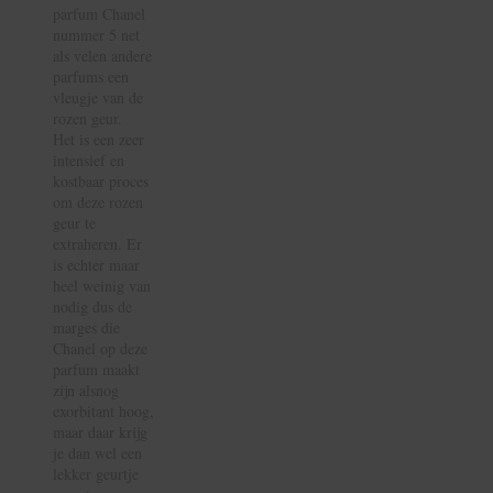
parfum Chanel
nummer 5 net
als velen andere
parfums een
vleugje van de
rozen geur.
Het is een zeer
intensief en
kostbaar proces
om deze rozen
geur te
extraheren. Er
is echter maar
heel weinig van
nodig dus de
marges die
Chanel op deze
parfum maakt
zijn alsnog
exorbitant hoog,
maar daar krijg
je dan wel een
lekker geurtje