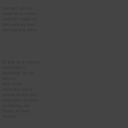
Uiteraard valt over
smaak niet te twisten
maar zelf vonden wij
deze vasen erg mooi
om rozen in te zetten.
Prijzen Rozen,
Wat Kosten
Rozen?
De prijs die je voor een
roos betaald is
afhankelijk van vele
factoren.
In de meeste
webwinkels kun je
achteraf betalen, met
accept giro, via iDeal,
op rekening, met
Paypal, per bank
afschrift
Bekende liedjes