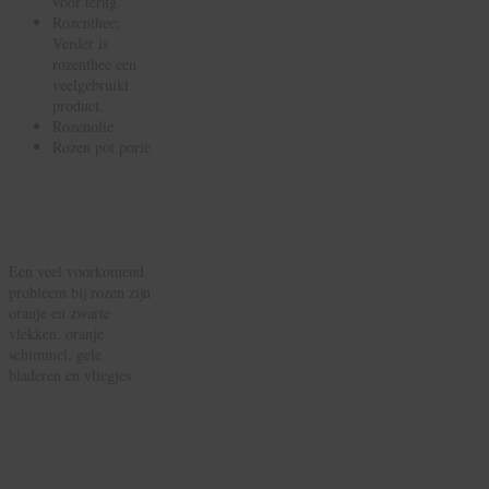
voor terug.
Rozenthee;
Verder is
rozenthee een
veelgebruikt
product.
Rozenolie
Rozen pot porie
Hoe kan ik zien
wanneer de
rozen ziek zijn?
Een veel voorkomend
probleem bij rozen zijn
oranje en zwarte
vlekken, oranje
schimmel, gele
bladeren en vliegjes
Welke vasen zijn
geschikt om
rozen in te
plaatsen?