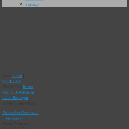
Sitemap
Tag
archieven:
boeket rozen
prijs
Rozen Bezorgen,
Vergelijk de beste
aanbieders HIER!
Door
admin
|
09/01/2026
|
20/01/2026
Rozen
Online Bestellen en
Laten Bezorgen
voor
Reacties uitgeschakeld
Rozen
BrievenbusBloemen.nl
Bezorgen,
= bloompost
Vergelijk
Rozen Bezorgen,
de
Vergelijk de beste