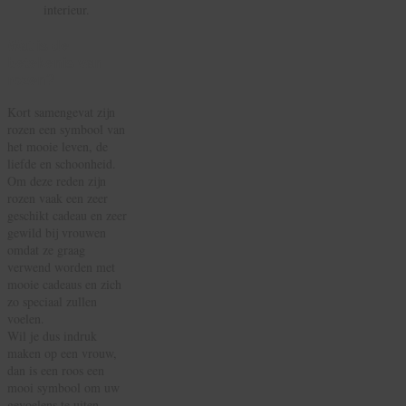
interieur.
Wat is de
betekenis van
rozen?
Kort samengevat zijn
rozen een symbool van
het mooie leven, de
liefde en schoonheid.
Om deze reden zijn
rozen vaak een zeer
geschikt cadeau en zeer
gewild bij vrouwen
omdat ze graag
verwend worden met
mooie cadeaus en zich
zo speciaal zullen
voelen.
Wil je dus indruk
maken op een vrouw,
dan is een roos een
mooi symbool om uw
gevoelens te uiten.