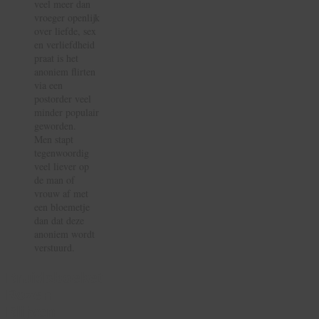
veel meer dan
vroeger openlijk
over liefde, sex
en verliefdheid
praat is het
anoniem flirten
via een
postorder veel
minder populair
geworden.
Men stapt
tegenwoordig
veel liever op
de man of
vrouw af met
een bloemetje
dan dat deze
anoniem wordt
verstuurd.
Bruidsboeket
Rozen
Blijven