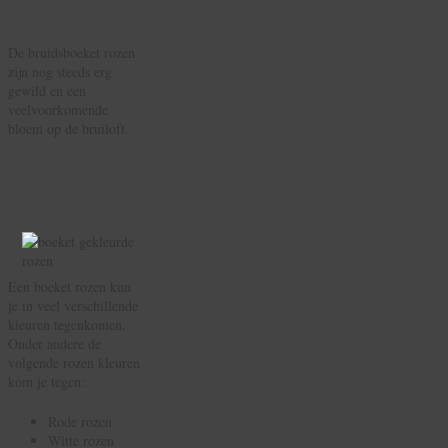
Populair!
De bruidsboeket rozen
zijn nog steeds erg
gewild en een
veelvoorkomende
bloem op de bruiloft.
Gekleurde
Rozen
Een boeket rozen kun
je in veel verschillende
kleuren tegenkomen.
Onder andere de
volgende rozen kleuren
kom je tegen:
Rode rozen
Witte rozen