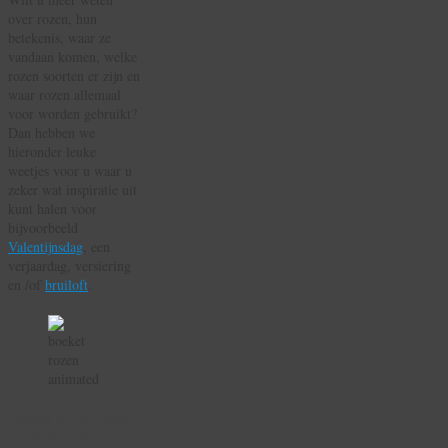
over rozen, hun
betekenis, waar ze
vandaan komen, welke
rozen soorten er zijn en
waar rozen allemaal
voor worden gebruikt?
Dan hebben we
hieronder leuke
weetjes voor u waar u
zeker wat inspiratie uit
kunt halen voor
bijvoorbeeld
Valentijnsdag
, een
verjaardag, versiering
en /of
bruiloft
.
Basis Informatie
over Rozen