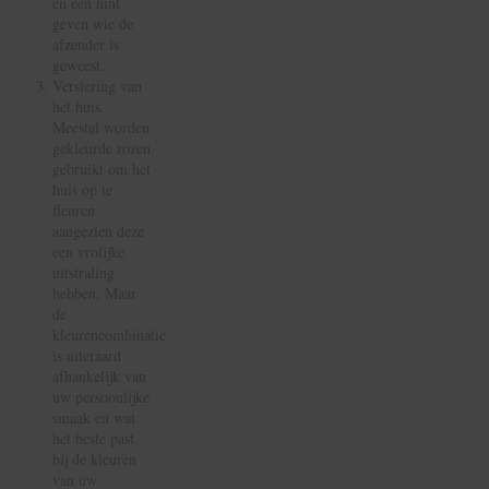
en een hint
geven wie de
afzender is
geweest.
Versiering van
het huis.
Meestal worden
gekleurde rozen
gebruikt om het
huis op te
fleuren
aangezien deze
een vrolijke
uitstraling
hebben. Maar
de
kleurencombinatie
is uiteraard
afhankelijk van
uw persoonlijke
smaak en wat
het beste past
bij de kleuren
van uw