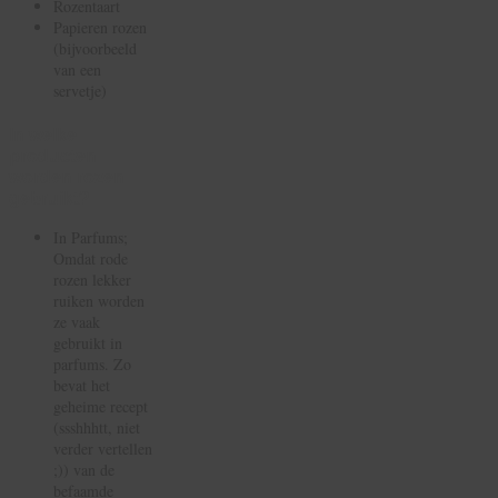
Rozentaart
Papieren rozen
(bijvoorbeeld
van een
servetje)
In welke
producten
worden rozen
gebruikt?
In Parfums;
Omdat rode
rozen lekker
ruiken worden
ze vaak
gebruikt in
parfums. Zo
bevat het
geheime recept
(ssshhhtt, niet
verder vertellen
;)) van de
befaamde