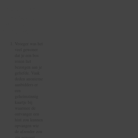
Rozen Laten
Bezorgen, is
dat niet
ouderwets?
Vroeger was het
veel gewoner
dat je een bos
rozen liet
bezorgen aan je
geliefde. Vaak
deden anonieme
aanbidders er
een
geheimzinnig
kaartje bij
waarmee de
ontvanger een
hint zou kunnen
opvangen wie
de afzender zou
zin geweest.