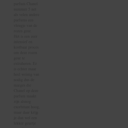
parfum Chanel
nummer 5 net
als velen andere
parfums een
vleugje van de
rozen geur.
Het is een zeer
intensief en
kostbaar proces
om deze rozen
geur te
extraheren. Er
is echter maar
heel weinig van
nodig dus de
marges die
Chanel op deze
parfum maakt
zijn alsnog
exorbitant hoog,
maar daar krijg
je dan wel een
lekker geurtje