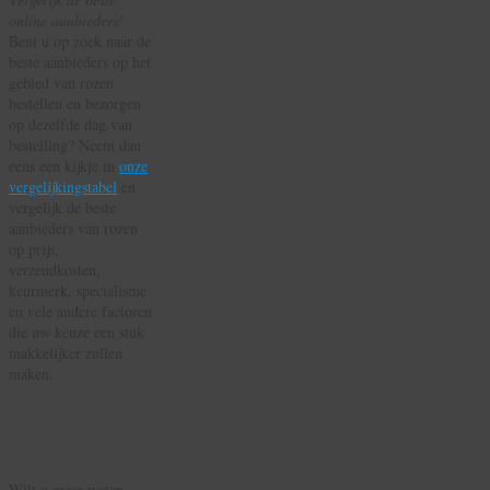
beste
online aanbieders!
aanbieders
Bent u op zoek naar de
HIER!
beste aanbieders op het
gebied van rozen
bestellen en bezorgen
op dezelfde dag van
bestelling? Neem dan
eens een kijkje in
onze
vergelijkingstabel
en
vergelijk de beste
aanbieders van rozen
op prijs,
verzendkosten,
keurmerk, specialisme
en vele andere factoren
die uw keuze een stuk
makkelijker zullen
maken.
Rozen
Betekenis
Wilt u meer weten