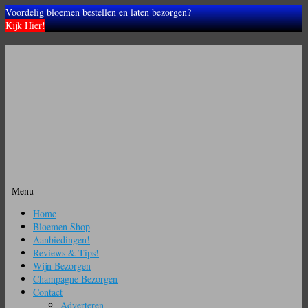
Voordelig bloemen bestellen en laten bezorgen?
Kijk Hier!
Menu
Ga
Home
naar
Bloemen Shop
de
Aanbiedingen!
inhoud
Reviews & Tips!
Wijn Bezorgen
Champagne Bezorgen
Contact
Adverteren