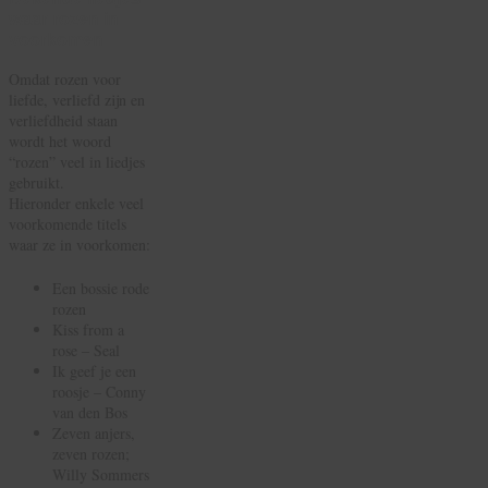
waar rozen in
voorkomen
Omdat rozen voor
liefde, verliefd zijn en
verliefdheid staan
wordt het woord
“rozen” veel in liedjes
gebruikt.
Hieronder enkele veel
voorkomende titels
waar ze in voorkomen:
Een bossie rode
rozen
Kiss from a
rose – Seal
Ik geef je een
roosje – Conny
van den Bos
Zeven anjers,
zeven rozen;
Willy Sommers