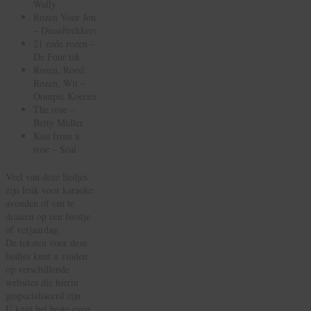
Wally
Rozen Voor Jou
– Dieseltrekkers
21 rode rozen –
De Four tak
Rozen, Rood,
Rozen, Wit –
Oompie Koerier
The rose –
Betty Midler
Kiss from a
rose – Seal
Veel van deze liedjes
zijn leuk voor karaoke
avonden of om te
draaien op een feestje
of verjaardag.
De teksten voor deze
liedjes kunt u vinden
op verschillende
websites die hierin
gespecialiseerd zijn.
U kunt het beste even