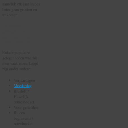
namelijk elk jaar steeds
beter gaan groeien en
uitkomen.
Bij welke
gelegenheid
worden rozen
vaak gekocht?
Enkele populaire
gelegenheden waarbij
men vaak rozen koopt
zijn onder andere:
Verjaardagen
Moederdag
Bruiloft /
Huwelijk,
bruidsboeket,
Voor geliefden
Bij een
begravenis /
rouwboeket