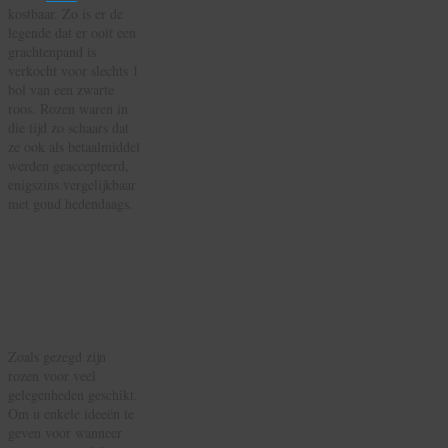
kostbaar. Zo is er de
legende dat er ooit een
grachtenpand is
verkocht voor slechts 1
bol van een zwarte
roos. Rozen waren in
die tijd zo schaars dat
ze ook als betaalmiddel
werden geaccepteerd,
enigszins vergelijkbaar
met goud hedendaags.
Waarom &
Wanneer
Rozen
Bestellen?
Zoals gezegd zijn
rozen voor veel
gelegenheden geschikt.
Om u enkele ideeën te
geven voor wanneer