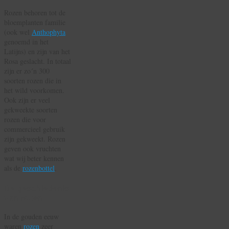
Rozen behoren tot de
bloemplanten familie
(ook wel
Anthophyta
genoemd in het
Latijns) en zijn van het
Rosa geslacht. In totaal
zijn er zo´n 300
soorten rozen die in
het wild voorkomen.
Ook zijn er veel
gekweekte soorten
rozen die voor
commercieel gebruik
zijn gekweekt. Rozen
geven ook vruchten
wat wij beter kennen
als de
rozenbottel
.
De geschiedenis
van rozen
In de gouden eeuw
waren
rozen
zeer