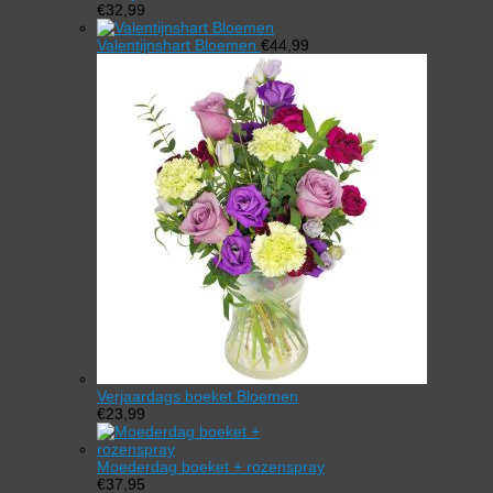
€
32,99
Valentijnshart Bloemen
€
44,99
Verjaardags boeket Bloemen
€
23,99
Moederdag boeket + rozenspray
€
37,95