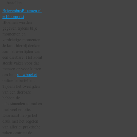
Vergelijk
de
BrievenbusBloemen.nl
Prijzen
= bloompost
HIER
Bloemen worden
Online!
gegeven tijdens blije
momenten en
verdrietige momenten.
Je kunt hierbij denken
aan het overlijden van
een dierbare. Het komt
steeds vaker voor dat
mensen er voor kiezen
om hun
rouwboeket
online te bestellen.
Tijdens het overlijden
van een dierbare
hebben de
nabestaanden te maken
met veel emotie.
Daarnaast heb je het
druk met het regelen
van allerlei praktische
zaken omtrent de