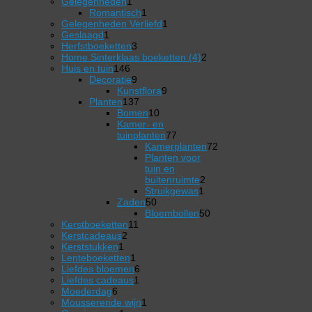
1
product
Gelegenheden
1
product
1
Romantisch
1
product
1
Gelegenheden Verliefd
1
1
product
Geslaagd
1
product
3
Herfstboeketten
3
producten
2
Home Sinterklaas boeketten (4)
2
146
producten
Huis en tuin
146
producten
9
Decoratie
9
producten
9
Kunstflora
9
137
producten
Planten
137
producten
10
Bomen
10
producten
Kamer- en
77
tuinplanten
77
producten
Kamerplanten
72
72
Planten voor
producten
tuin en
2
buitenruimte
2
1
producten
Struikgewas
1
50
product
Zaden
50
producten
50
Bloembollen
50
11
producten
Kerstboeketten
11
2
producten
Kerstcadeaus
2
1
producten
Kerststukken
1
product
1
Lenteboeketten
1
product
6
Liefdes bloemen
6
1
producten
Liefdes cadeaus
1
6
product
Moederdag
6
producten
1
Mousserende wijn
1