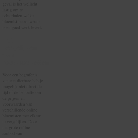
geval is het wellicht
lastig om te
achterhalen welke
bloemist betrouwbaar
is en goed werk levert.
Het
vergelijken
van
rouwboeketten
Voor een begrafenis
van een dierbare heb je
mogelijk niet direct de
tijd of de behoefte om
de prijzen en
voorwaarden van
verschillende online
bloemisten met elkaar
te vergelijken. Door
het grote online
aanbod van