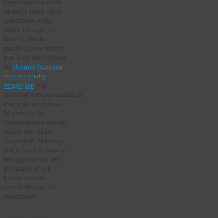
rouwboeketten is het
mogelijk lastig om te
achterhalen welke
online bloemist het
beste is. Om het
makkelijker te maken
kun je op deze website
de
bloemen bezorgen
sites eenvoudig
vergelijken
. Op
Bloemenbezorgenvandaag.nl
kun je de zeven beste
bloemisten die
rouwboeketten kunnen
maken met elkaar
vergelijken. Het enige
wat je hoeft te doen is
het opgeven van een
prijsklasse of het
kiezen van een
rouwboeket uit het
assortiment.
Rouwboeket