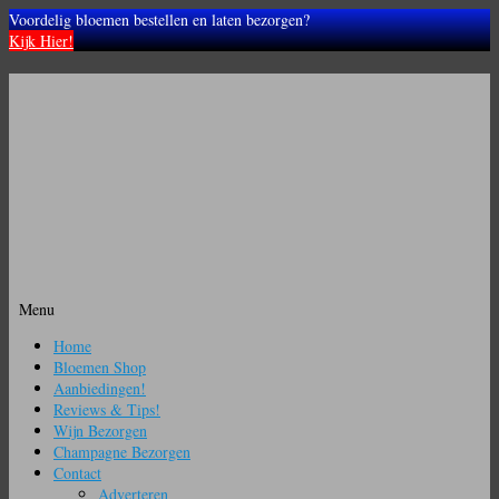
Voordelig bloemen bestellen en laten bezorgen?
Kijk Hier!
Menu
Ga
Home
naar
Bloemen Shop
de
Aanbiedingen!
inhoud
Reviews & Tips!
Wijn Bezorgen
Champagne Bezorgen
Contact
Adverteren