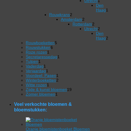
1
Utrecht
1
product
1
Den
product
Haag
1
2
1
Rouwkrans
2
producten
2
product
Amsterdam
2
producten
Rotterdam
2
2
Utrecht
2
producten
2
Den
producten
Haag
2
5
2
Rouwboeketten
5
6
producten
producten
Rouwstukken
6
1
producten
Roze rozen
1
product
1
Secretaressedag
1
1
product
Tulpen
1
product
1
Vaderdag
1
product
1
Verjaardag
1
product
1
Voordeel: Pasen
1
product
2
Winterboeketten
2
1
producten
Witte rozen
1
product
19
Zijde & kunst bloemen
19
1
producten
Zomer bloemen
1
product
Veel verkochte bloemen &
bloemstukken:
Oranje bloemistenboeket Bloemen