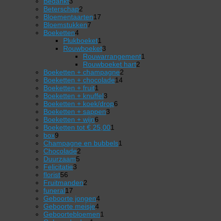
3
product
Bedankt
3
producten
2
Beterschap
2
producten
17
Bloementaarten
17
7
producten
Bloemstukken
7
4
producten
Boeketten
4
producten
1
Plukboeket
1
product
3
Rouwboeket
3
producten
1
Rouwarrangement
1
2
product
Rouwboeket hart
2
2
producten
Boeketten + champagne
2
14
producten
Boeketten + chocolade
14
1
producten
Boeketten + fruit
1
product
3
Boeketten + knuffel
3
producten
6
Boeketten + koek/drop
6
3
producten
Boeketten + sappen
3
6
producten
Boeketten + wijn
6
producten
1
Boeketten tot € 25,00
1
9
product
box
9
producten
1
Champagne en bubbels
1
2
product
Chocolade
2
5
producten
Duurzaam
5
3
producten
Felicitatie
3
56
producten
florist
56
producten
2
Fruitmanden
2
17
producten
funeral
17
producten
4
Geboorte jongen
4
4
producten
Geboorte meisje
4
producten
1
Geboortebloemen
1