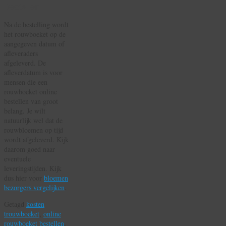
Bestellen
Na de bestelling wordt
het rouwboeket op de
aangegeven datum of
afleveraders
afgeleverd. De
afleverdatum is voor
mensen die een
rouwboeket online
bestellen van groot
belang. Je wilt
natuurlijk wel dat de
rouwbloemen op tijd
wordt afgeleverd. Kijk
daarom goed naar
eventuele
leveringstijden. Kijk
dus hier voor
bloemen
bezorgers vergelijken
.
Getagd
kosten
trouwboeket
,
online
rouwboeket bestellen
,