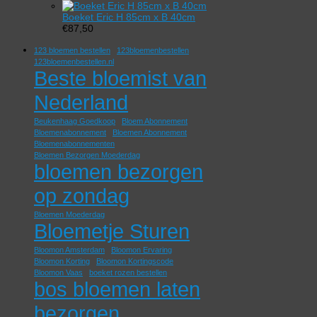
Boeket Eric H 85cm x B 40cm
€
87,50
123 bloemen bestellen
123bloemenbestellen
123bloemenbestellen.nl
Beste bloemist van
Nederland
Beukenhaag Goedkoop
Bloem Abonnement
Bloemenabonnement
Bloemen Abonnement
Bloemenabonnementen
Bloemen Bezorgen Moederdag
bloemen bezorgen
op zondag
Bloemen Moederdag
Bloemetje Sturen
Bloomon Amsterdam
Bloomon Ervaring
Bloomon Korting
Bloomon Kortingscode
Bloomon Vaas
boeket rozen bestellen
bos bloemen laten
bezorgen