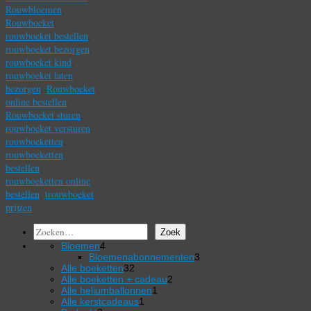
Rouwbloemen
,
Rouwboeket
,
rouwboeket bestellen
,
rouwboeket bezorgen
,
rouwboeket kind
,
rouwboeket laten
bezorgen
,
Rouwboeket
online bestellen
,
Rouwboeket sturen
,
rouwboeket versturen
,
rouwboeketten
,
rouwboeketten
bestellen
,
rouwboeketten online
bestellen
,
trouwboeket
prijzen
Zoeken
Zoek
4
Bloemen
4
producten
3
Bloemenabonnementen
3
32
producten
Alle boeketten
32
producten
2
Alle boeketten + cadeau
2
1
producten
Alle heliumballonnen
1
1
product
Alle kerstcadeaus
1