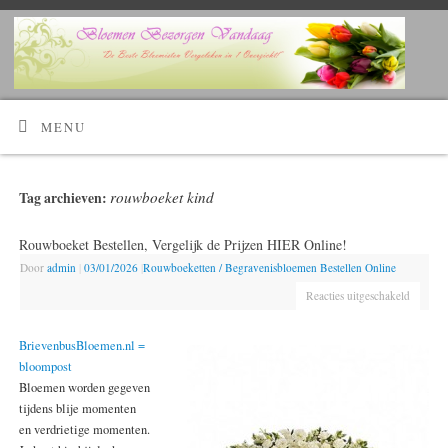
Kijk Hier!
Voordelig bloemen bestellen en laten bezorgen?
MENU
rouwboeket kind
Tag archieven:
Rouwboeket Bestellen, Vergelijk de Prijzen HIER Online!
Door
admin
|
03/01/2026
|
Rouwboeketten / Begravenisbloemen Bestellen Online
Reacties uitgeschakeld
BrievenbusBloemen.nl =
bloompost
Bloemen worden gegeven
tijdens blije momenten
en verdrietige momenten.