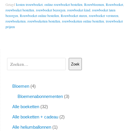
Getagd
kosten trouwboeket
,
online rouwboeket bestellen
,
Rouwbloemen
,
Rouwboeket
,
rouwboeket bestellen
,
rouwboeket bezorgen
,
rouwboeket kind
,
rouwboeket laten
bezorgen
,
Rouwboeket online bestellen
,
Rouwboeket sturen
,
rouwboeket versturen
,
rouwboeketten
,
rouwboeketten bestellen
,
rouwboeketten online bestellen
,
trouwboeket
prijzen
Zoek
Bloemen
4
Bloemenabonnementen
3
Alle boeketten
32
Alle boeketten + cadeau
2
Alle heliumballonnen
1