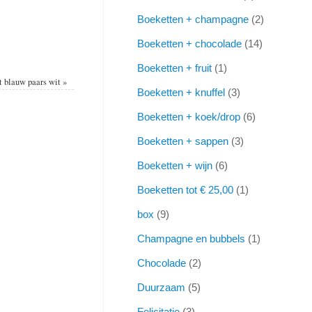
Boeketten + champagne
2
Boeketten + chocolade
14
Boeketten + fruit
1
t blauw paars wit
»
Boeketten + knuffel
3
Boeketten + koek/drop
6
Boeketten + sappen
3
Boeketten + wijn
6
Boeketten tot € 25,00
1
box
9
Champagne en bubbels
1
Chocolade
2
Duurzaam
5
Felicitatie
3