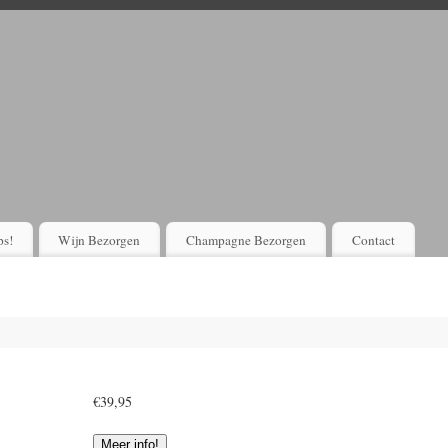
Voordelig bloemen bestellen en laten bezorgen?
Kijk Hier!
ps!
Wijn Bezorgen
Champagne Bezorgen
Contact
€
39,95
Meer info!