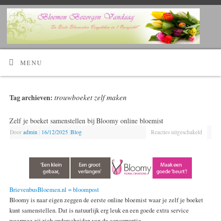
Kijk Hier!
Voordelig bloemen bestellen en laten bezorgen?
MENU
trouwboeket zelf maken
Tag archieven:
Zelf je boeket samenstellen bij Bloomy online bloemist
Door
admin
|
16/12/2025
|
Blog
Reacties uitgeschakeld
BrievenbusBloemen.nl = bloompost
Bloomy is naar eigen zeggen de eerste online bloemist waar je zelf je boeket
kunt samenstellen. Dat is natuurlijk erg leuk en een goede extra service
waarmee zij zich onderscheiden van de concurrentie.