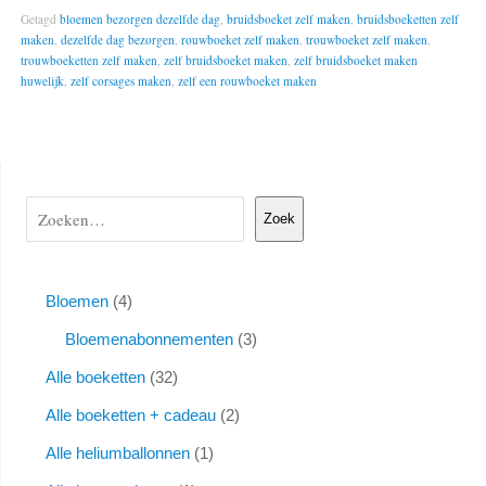
Getagd
bloemen bezorgen dezelfde dag
,
bruidsboeket zelf maken
,
bruidsboeketten zelf
maken
,
dezelfde dag bezorgen
,
rouwboeket zelf maken
,
trouwboeket zelf maken
,
trouwboeketten zelf maken
,
zelf bruidsboeket maken
,
zelf bruidsboeket maken
huwelijk
,
zelf corsages maken
,
zelf een rouwboeket maken
Zoek
Bloemen
4
Bloemenabonnementen
3
Alle boeketten
32
Alle boeketten + cadeau
2
Alle heliumballonnen
1