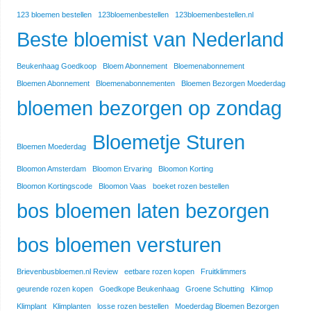
123 bloemen bestellen
123bloemenbestellen
123bloemenbestellen.nl
Beste bloemist van Nederland
Beukenhaag Goedkoop
Bloem Abonnement
Bloemenabonnement
Bloemen Abonnement
Bloemenabonnementen
Bloemen Bezorgen Moederdag
bloemen bezorgen op zondag
Bloemetje Sturen
Bloemen Moederdag
Bloomon Amsterdam
Bloomon Ervaring
Bloomon Korting
Bloomon Kortingscode
Bloomon Vaas
boeket rozen bestellen
bos bloemen laten bezorgen
bos bloemen versturen
Brievenbusbloemen.nl Review
eetbare rozen kopen
Fruitklimmers
geurende rozen kopen
Goedkope Beukenhaag
Groene Schutting
Klimop
Klimplant
Klimplanten
losse rozen bestellen
Moederdag Bloemen Bezorgen