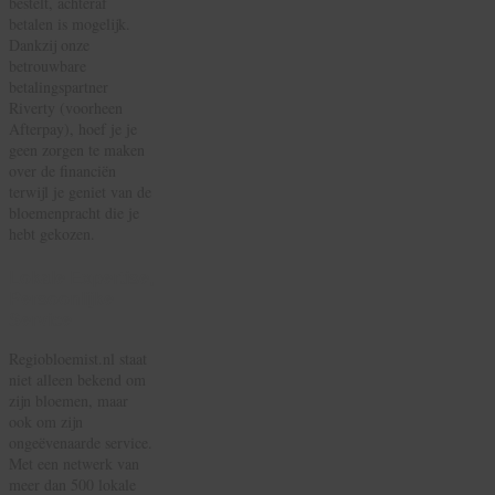
bestelt, achteraf
betalen is mogelijk.
Dankzij onze
betrouwbare
betalingspartner
Riverty (voorheen
Afterpay), hoef je je
geen zorgen te maken
over de financiën
terwijl je geniet van de
bloemenpracht die je
hebt gekozen.
Lokale Expertise,
Persoonlijke
Service
Regiobloemist.nl staat
niet alleen bekend om
zijn bloemen, maar
ook om zijn
ongeëvenaarde service.
Met een netwerk van
meer dan 500 lokale