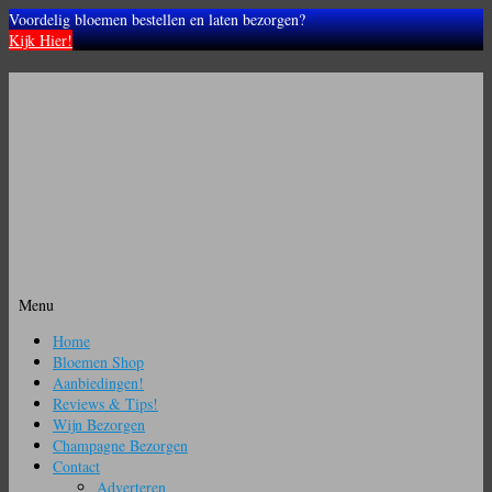
Voordelig bloemen bestellen en laten bezorgen?
Kijk Hier!
Menu
Ga
Home
naar
Bloemen Shop
de
Aanbiedingen!
inhoud
Reviews & Tips!
Wijn Bezorgen
Champagne Bezorgen
Contact
Adverteren