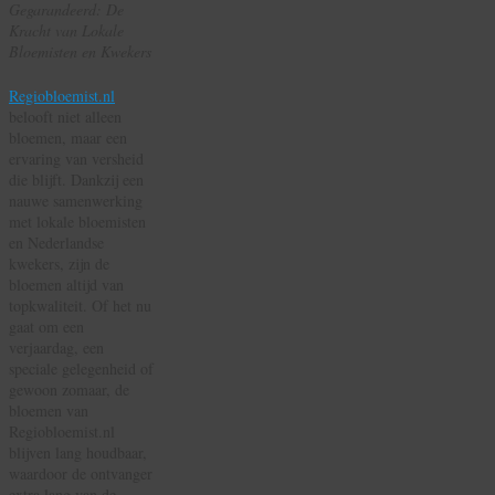
Gegarandeerd: De
Kracht van Lokale
Bloemisten en Kwekers
Regiobloemist.nl
belooft niet alleen
bloemen, maar een
ervaring van versheid
die blijft. Dankzij een
nauwe samenwerking
met lokale bloemisten
en Nederlandse
kwekers, zijn de
bloemen altijd van
topkwaliteit. Of het nu
gaat om een
verjaardag, een
speciale gelegenheid of
gewoon zomaar, de
bloemen van
Regiobloemist.nl
blijven lang houdbaar,
waardoor de ontvanger
extra lang van de