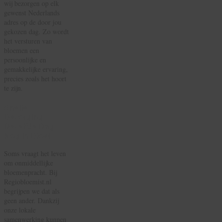
wij bezorgen op elk
gewenst Nederlands
adres op de door jou
gekozen dag. Zo wordt
het versturen van
bloemen een
persoonlijke en
gemakkelijke ervaring,
precies zoals het hoort
te zijn.
Snelle
Bezorging:
Dezelfde Dag
Nog in Bloei
Soms vraagt het leven
om onmiddellijke
bloemenpracht. Bij
Regiobloemist.nl
begrijpen we dat als
geen ander. Dankzij
onze lokale
samenwerking kunnen