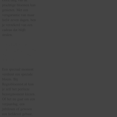
prachtige bloemen kan
genieten. Met een
versgarantie van maar
liefst zeven dagen, ben
je verzekerd van een
cadeau dat blijft
stralen.
Flexibiliteit in
Bezorging: Jouw
Moment, Jouw
Keuze
Een speciaal moment
verdient een speciale
bloem. Bij
Regiobloemist.nl kun
je zelf het perfecte
bezorgmoment kiezen.
Of het nu gaat om een
verjaardag, een
jubileum of gewoon
een liefdevol gebaar,