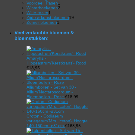
product
1
Voordeel: Pasen
1
product
2
Winterboeketten
2
1
producten
Witte rozen
1
product
19
Zijde & kunst bloemen
19
1
producten
Zomer bloemen
1
product
Veel verkochte bloemen &
bloemstukken:
Amaryllis -
Hippeastrum'Kerstkrans'- Rood
€
18,95
Alliumbollen - Set van 30 -
Allium'Nectaroscordum'-
Bloembollen - Roze
€
18,99
Croton - Codiaeum
variegatum'Mrs. Iceton'- Hoogte
140-150cm -⌀31cm
€
163,95