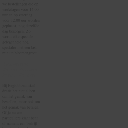
we bestellingen die op
werkdagen vóór 14.00
uur en op zaterdag
vóór 12.00 uur worden
geplaatst, nog dezelfde
dag bezorgen. Zo
wordt elke speciale
gelegenheid nog
specialer met een last-
minute bloemengroet.
Betalen met
Gemak: Achteraf,
Zonder Zorgen
Bij Regiobloemist.nl
draait het niet alleen
om het gemak van
bestellen, maar ook om
het gemak van betalen.
Of je nu een
particuliere klant bent
of namens een bedrijf