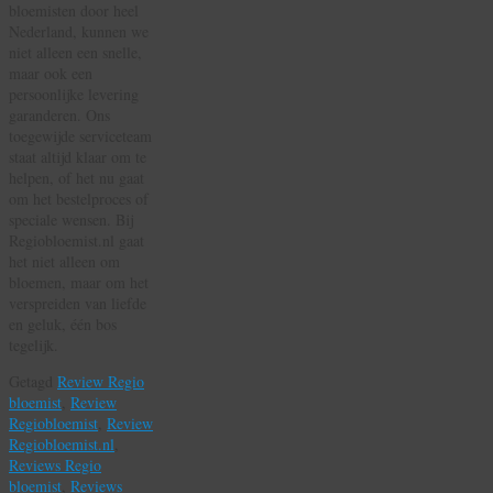
bloemisten door heel
Nederland, kunnen we
niet alleen een snelle,
maar ook een
persoonlijke levering
garanderen. Ons
toegewijde serviceteam
staat altijd klaar om te
helpen, of het nu gaat
om het bestelproces of
speciale wensen. Bij
Regiobloemist.nl gaat
het niet alleen om
bloemen, maar om het
verspreiden van liefde
en geluk, één bos
tegelijk.
Getagd
Review Regio
bloemist
,
Review
Regiobloemist
,
Review
Regiobloemist.nl
,
Reviews Regio
bloemist
,
Reviews