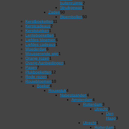
2
buitenruimte
2
1
producten
Struikgewas
1
50
product
Zaden
50
producten
50
Bloembollen
50
11
producten
Kerstboeketten
11
2
producten
Kerstcadeaus
2
1
producten
Kerststukken
1
product
1
Lenteboeketten
1
product
6
Liefdes bloemen
6
1
producten
Liefdes cadeaus
1
6
product
Moederdag
6
producten
1
Mousserende wijn
1
1
product
Oranje rozen
1
product
1
Overig Aanbiedingen
1
7
product
Pasen
7
producten
12
Plukboeketten
12
1
producten
Rode rozen
1
product
10
Rouwbloemen
10
4
producten
Boeket
4
producten
4
Rouwstuk
4
producten
Nabestaanden
4
4
Amsterdam
4
producten
4
Rotterdam
3
producten
3
Utrecht
3
producten
3
Den
producten
Haag
3
3
Utrecht
1
1
producten
Rotterdam
1