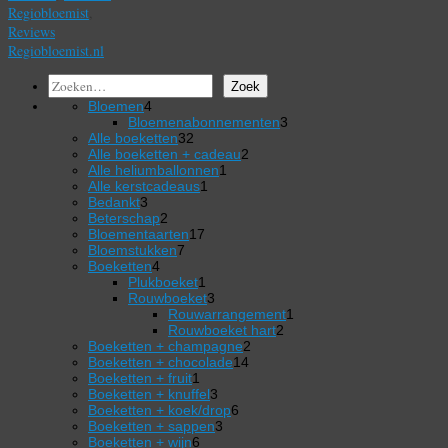
Regiobloemist
,
Reviews
Regiobloemist.nl
Zoeken
Zoek
4
Bloemen
4
producten
3
Bloemenabonnementen
3
32
producten
Alle boeketten
32
producten
2
Alle boeketten + cadeau
2
1
producten
Alle heliumballonnen
1
1
product
Alle kerstcadeaus
1
3
product
Bedankt
3
producten
2
Beterschap
2
producten
17
Bloementaarten
17
7
producten
Bloemstukken
7
4
producten
Boeketten
4
producten
1
Plukboeket
1
product
3
Rouwboeket
3
producten
1
Rouwarrangement
1
2
product
Rouwboeket hart
2
2
producten
Boeketten + champagne
2
14
producten
Boeketten + chocolade
14
1
producten
Boeketten + fruit
1
product
3
Boeketten + knuffel
3
producten
6
Boeketten + koek/drop
6
3
producten
Boeketten + sappen
3
6
producten
Boeketten + wijn
6