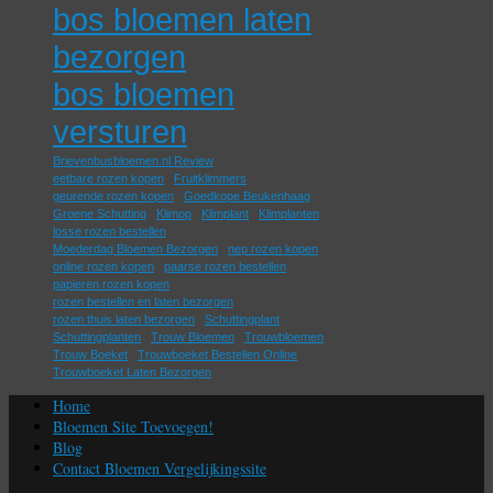
bos bloemen laten
bezorgen
bos bloemen
versturen
Brievenbusbloemen.nl Review
eetbare rozen kopen
Fruitklimmers
geurende rozen kopen
Goedkope Beukenhaag
Groene Schutting
Klimop
Klimplant
Klimplanten
losse rozen bestellen
Moederdag Bloemen Bezorgen
nep rozen kopen
online rozen kopen
paarse rozen bestellen
papieren rozen kopen
rozen bestellen en laten bezorgen
rozen thuis laten bezorgen
Schuttingplant
Schuttingplanten
Trouw Bloemen
Trouwbloemen
Trouw Boeket
Trouwboeket Bestellen Online
Trouwboeket Laten Bezorgen
Home
Bloemen Site Toevoegen!
Blog
Contact Bloemen Vergelijkingssite