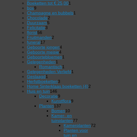
producten
1
Boeketten tot € 25,00
1
9
product
box
9
producten
1
Champagne en bubbels
1
2
product
Chocolade
2
5
producten
Duurzaam
5
3
producten
Felicitatie
3
56
producten
florist
56
producten
2
Fruitmanden
2
17
producten
funeral
17
producten
4
Geboorte jongen
4
4
producten
Geboorte meisje
4
producten
1
Geboortebloemen
1
1
product
Gelegenheden
1
product
1
Romantisch
1
product
1
Gelegenheden Verliefd
1
1
product
Geslaagd
1
product
3
Herfstboeketten
3
producten
2
Home Sinterklaas boeketten (4)
2
146
producten
Huis en tuin
146
producten
9
Decoratie
9
producten
9
Kunstflora
9
137
producten
Planten
137
producten
10
Bomen
10
producten
Kamer- en
77
tuinplanten
77
producten
Kamerplanten
72
72
Planten voor
producten
tuin en