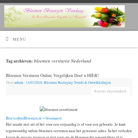
Kijk Hier!
Voordelig bloemen bestellen en laten bezorgen?
MENU
bloemen versturen Nederland
Tag archieven:
Bloemen Versturen Online Vergelijken Doet u HIER!
Door
admin
|
13/01/2026
|
Bloemen Bezorging Trends & Ontwikkelingen
Reacties uitgeschakeld
BrievenbusBloemen.nl = bloompost
Het maakt niet uit of het voor een verjaardag is of voor een geboorte. Je kunt
tegenwoordig online bloemen versturen naar het gewenste adres. In het verleden
kozen de meeste mensen er niet voor om de bloemen bij iemand thuis af te