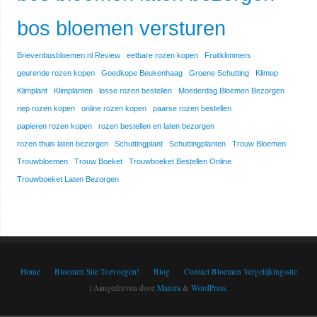
bos bloemen versturen
Brievenbusbloemen.nl Review
eetbare rozen kopen
Fruitklimmers
geurende rozen kopen
Goedkope Beukenhaag
Groene Schutting
Klimop
Klimplant
Klimplanten
losse rozen bestellen
Moederdag Bloemen Bezorgen
nep rozen kopen
online rozen kopen
paarse rozen bestellen
papieren rozen kopen
rozen bestellen en laten bezorgen
rozen thuis laten bezorgen
Schuttingplant
Schuttingplanten
Trouw Bloemen
Trouwbloemen
Trouw Boeket
Trouwboeket Bestellen Online
Trouwboeket Laten Bezorgen
Home
Bloemen Site Toevoegen!
Blog
Contact Bloemen Vergelijkingssite
| Aangedreven door
Mantra
&
WordPress.