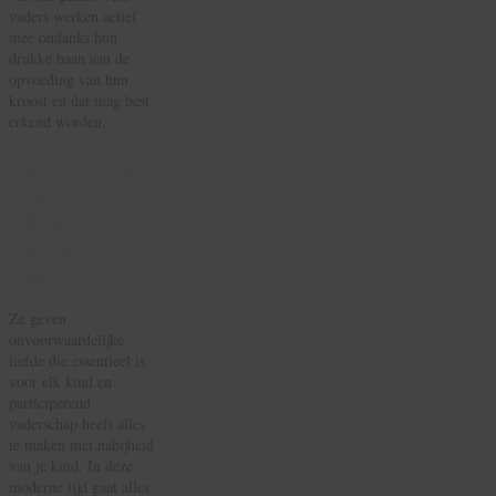
vaders werken actief
mee ondanks hun
drukke baan aan de
opvoeding van hun
kroost en dat mag best
erkend worden.
Vaders Eren
Met Een
Bloemetje
Vanuit Je
Hart
Ze geven
onvoorwaardelijke
liefde die essentieel is
voor elk kind en
participerend
vaderschap heeft alles
te maken met nabijheid
van je kind. In deze
moderne tijd gaat alles