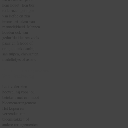
hem houdt. Een bos
rode rozen getuigen
van liefde en zijn
tevens het teken van
mannelijkheid. Mannen
houden ook van
gedurfde kleuren zoals
paars en felrood of
oranje, denk daarbij
aan tulpen, chrysanten,
madeliefjes of asters.
Bloemenarrangement
Voor Vaderdag
Laat vader zien
hoeveel hij voor jou
betekent met een mooi
bloemenarrangement.
Het kopen en
verzenden van
bloemstukken of
andere arrangementen