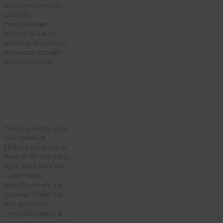
zeker bevallen of de
calla lelie.
Paradijsbloemen
behagen ze ook en
natuurlijk de exotische
en elegante orchidee
werkt altijd goed.
Bloemen Laten
Bezorgen
Binnen- en
Buitenland!
Vaderdag is belangrijk
voor vaders en
kinderen en misschien
woon je ver weg van je
eigen vader maar dan
is onze bloem
besteldienst voor jou
optimaal. Vaders zijn
zeer speciaal en
verschillen natuurlijk
van moeders maar het