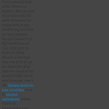
is erg eenvoudig door
online bloemen te
bestellen. Met een druk
op de knop maken de
online bloemisten het
arrangement en nog
dezelfde dag wordt het
op vaders deurmat
bezorgd wanneer u op
tijd besteld (meestal
voor 12:00 uur). Je
hoeft niet alleen
bloemen te bezorgen
maar wat dacht je van
een mannelijke plant
zoals een bonsai of een
bromelia? Kijk snel op
onze homepage waar u
alle
bloemen bezorgers
kunt vergelijken
en op
de
bloemen
aanbiedingen
pagina
waar u de
kortingscodes voor