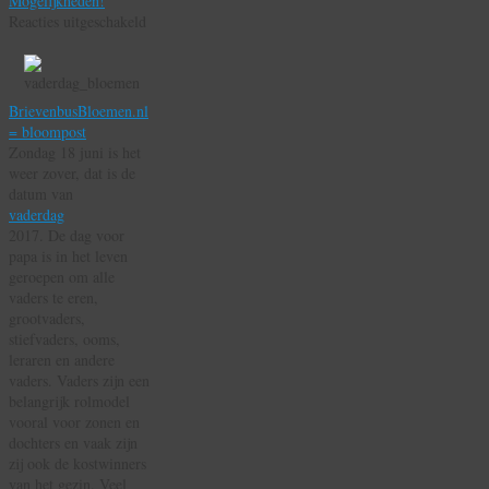
Mogelijkheden!
voor
Reacties uitgeschakeld
Bloemen
Laten
Bezorgen
Met
BrievenbusBloemen.nl
Vaderdag;
= bloompost
Vaderdagbloemen
Zondag 18 juni is het
Voor
weer zover, dat is de
Jouw
datum van
Papa!
vaderdag
2017. De dag voor
papa is in het leven
geroepen om alle
vaders te eren,
grootvaders,
stiefvaders, ooms,
leraren en andere
vaders. Vaders zijn een
belangrijk rolmodel
vooral voor zonen en
dochters en vaak zijn
zij ook de kostwinners
van het gezin. Veel