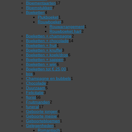
producten
17
Bloementaarten
17
7
producten
Bloemstukken
7
4
producten
Boeketten
4
producten
1
Plukboeket
1
product
3
Rouwboeket
3
producten
1
Rouwarrangement
1
2
product
Rouwboeket hart
2
2
producten
Boeketten + champagne
2
14
producten
Boeketten + chocolade
14
1
producten
Boeketten + fruit
1
product
3
Boeketten + knuffel
3
producten
6
Boeketten + koek/drop
6
3
producten
Boeketten + sappen
3
6
producten
Boeketten + wijn
6
producten
1
Boeketten tot € 25,00
1
9
product
box
9
producten
1
Champagne en bubbels
1
2
product
Chocolade
2
5
producten
Duurzaam
5
3
producten
Felicitatie
3
56
producten
florist
56
producten
2
Fruitmanden
2
17
producten
funeral
17
producten
4
Geboorte jongen
4
4
producten
Geboorte meisje
4
producten
1
Geboortebloemen
1
1
product
Gelegenheden
1
product
1
Romantisch
1