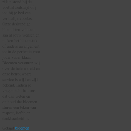
zijlijn stond bij de
voetbalwedstrijd of j
jou bij je bed een
verhaaltje voorlas.
Onze deskundige
bloemisten voldoen
aan al jouw wensen en
maken het bloemstuk
of andere arrangement
tot in de perfectie voor
jouw vader klaar.
Bloemen versturen wij
over de hele wereld en
onze betrouwbare
service is wijd en zijd
bekend. Indien je
vragen hebt laat ons
dat dan weten en
onthoud dat bloemen
sturen een teken van
respect, liefde en
dankbaarheid is.
Getagd
bloemen