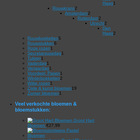
product
Haag
1
2
1
Rouwkrans
2
producten
2
product
Amsterdam
2
producten
Rotterdam
2
2
Utrecht
2
producten
2
Den
producten
Haag
2
5
2
Rouwboeketten
5
6
producten
producten
Rouwstukken
6
1
producten
Roze rozen
1
product
1
Secretaressedag
1
1
product
Tulpen
1
product
1
Vaderdag
1
product
1
Verjaardag
1
product
1
Voordeel: Pasen
1
product
2
Winterboeketten
2
1
producten
Witte rozen
1
product
19
Zijde & kunst bloemen
19
1
producten
Zomer bloemen
1
product
Veel verkochte bloemen &
bloemstukken:
Groot Hart
Bloemen
€
27,99