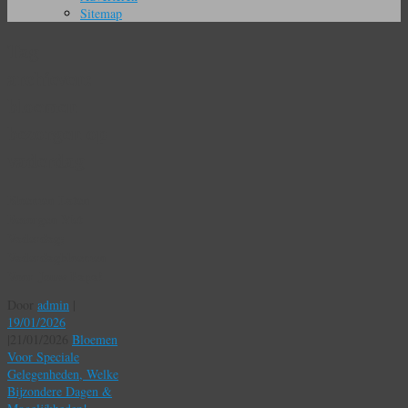
Sitemap
Tag
archieven:
bloemen
bezorgen op
vaderdag
Bloemen Laten
Bezorgen Met
Vaderdag;
Vaderdagbloemen
Voor Jouw Papa!
Door
admin
|
19/01/2026
|
21/01/2026
Bloemen
Voor Speciale
Gelegenheden, Welke
Bijzondere Dagen &