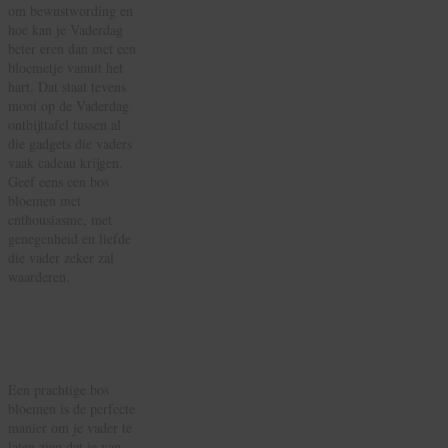
om bewustwording en
hoe kan je Vaderdag
beter eren dan met een
bloemetje vanuit het
hart. Dat staat tevens
mooi op de Vaderdag
ontbijttafel tussen al
die gadgets die vaders
vaak cadeau krijgen.
Geef eens een bos
bloemen met
enthousiasme, met
genegenheid en liefde
die vader zeker zal
waarderen.
Welke Vaderdag
Bloemen Zijn Het
Meest Geschikt?
Een prachtige bos
bloemen is de perfecte
manier om je vader te
laten zien dat je van