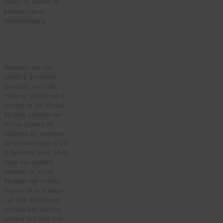
oranje en merlot de
kleuren van de
zonsondergang.
Bloemen
Geschenk
Bloemen zijn een
prachtig doordacht
geschenk voor elke
vader en geloof me ze
worden er dor verrast.
Mannen genieten net
zo van planten en
bloemen als vrouwen
en tegenwoordig is dat
al helemaal geen taboe
meer om mannen
bloemen te geven.
Mannen zijn visuele
wezens en ze houden
van felle kleuren en
vormen dan zou een
artisjok bol hem zeer