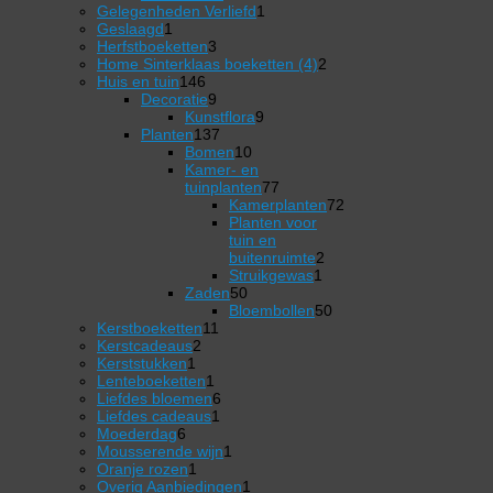
product
1
Gelegenheden Verliefd
1
1
product
Geslaagd
1
product
3
Herfstboeketten
3
producten
2
Home Sinterklaas boeketten (4)
2
146
producten
Huis en tuin
146
producten
9
Decoratie
9
producten
9
Kunstflora
9
137
producten
Planten
137
producten
10
Bomen
10
producten
Kamer- en
77
tuinplanten
77
producten
Kamerplanten
72
72
Planten voor
producten
tuin en
2
buitenruimte
2
1
producten
Struikgewas
1
50
product
Zaden
50
producten
50
Bloembollen
50
11
producten
Kerstboeketten
11
2
producten
Kerstcadeaus
2
1
producten
Kerststukken
1
product
1
Lenteboeketten
1
product
6
Liefdes bloemen
6
1
producten
Liefdes cadeaus
1
6
product
Moederdag
6
producten
1
Mousserende wijn
1
1
product
Oranje rozen
1
product
1
Overig Aanbiedingen
1