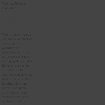
Vaderdag bloemen
kunt vinden!
Bloemen Voor
Op Kantoor Van
Je Vader
Vaders houden van de
natuur en elke plant of
bloem zal hij
waarderen en
liefhebben en bij ons
zal je zeer zeker iets
van zijn gading vinden.
Bloemen staan mooi
op vaders kantoor,
naast zijn gemakkelijke
stoel of op een andere
lievelingsplek van
vaders. Een mooie
grote potplant, een
exotische orchidee of
een bromelia in het