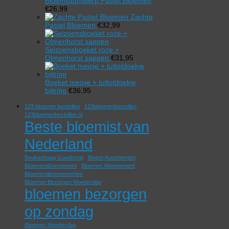
Bloemistontwerp Pastel Bloemen
€
26,99
Zachte
Pastel Bloemen
€
32,99
Seizoensboeket roze +
Olmenhorst sappen
€
31,95
Boeket meisje + tutteldoekje
bijtring
€
36,95
123 bloemen bestellen
123bloemenbestellen
123bloemenbestellen.nl
Beste bloemist van
Nederland
Beukenhaag Goedkoop
Bloem Abonnement
Bloemenabonnement
Bloemen Abonnement
Bloemenabonnementen
Bloemen Bezorgen Moederdag
bloemen bezorgen
op zondag
Bloemen Moederdag