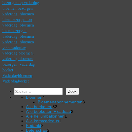
bezorgen op vaderdag
,
bloemen bezorgen
vaderdag
,
bloemen
laten bezorgen op
vaderdag
,
bloemen
laten bezorgen
vaderdag
,
bloemen
vaderdag
,
bloemen
voor vaderdag
,
vaderdag bloemen
,
vaderdag bloemen
bezorgen
,
vaderdag
boeket
,
Vaderdagbloemen
,
Vaderdagboeket
Zoeken
Zoek
4
Bloemen
4
producten
3
Bloemenabonnementen
3
32
producten
Alle boeketten
32
producten
2
Alle boeketten + cadeau
2
1
producten
Alle heliumballonnen
1
1
product
Alle kerstcadeaus
1
3
product
Bedankt
3
producten
2
Beterschap
2