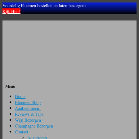
Voordelig bloemen bestellen en laten bezorgen?
Kijk Hier!
Menu
Ga
Home
naar
Bloemen Shop
de
Aanbiedingen!
inhoud
Reviews & Tips!
Wijn Bezorgen
Champagne Bezorgen
Contact
Adverteren