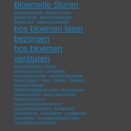
Bloemetje Sturen
Bloomon Amsterdam
Bloomon Ervaring
Bloomon Korting
Bloomon Kortingscode
Bloomon Vaas
boeket rozen bestellen
bos bloemen laten
bezorgen
bos bloemen
versturen
Brievenbusbloemen.nl Review
eetbare rozen kopen
Fruitklimmers
geurende rozen kopen
Goedkope Beukenhaag
Groene Schutting
Klimop
Klimplant
Klimplanten
losse rozen bestellen
Moederdag Bloemen Bezorgen
nep rozen kopen
online rozen kopen
paarse rozen bestellen
papieren rozen kopen
rozen bestellen en laten bezorgen
rozen thuis laten bezorgen
Schuttingplant
Schuttingplanten
Trouw Bloemen
Trouwbloemen
Trouw Boeket
Trouwboeket Bestellen Online
Trouwboeket Laten Bezorgen