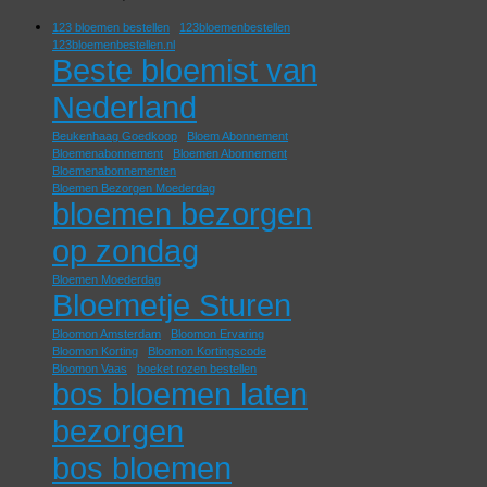
123 bloemen bestellen
123bloemenbestellen
123bloemenbestellen.nl
Beste bloemist van
Nederland
Beukenhaag Goedkoop
Bloem Abonnement
Bloemenabonnement
Bloemen Abonnement
Bloemenabonnementen
Bloemen Bezorgen Moederdag
bloemen bezorgen
op zondag
Bloemen Moederdag
Bloemetje Sturen
Bloomon Amsterdam
Bloomon Ervaring
Bloomon Korting
Bloomon Kortingscode
Bloomon Vaas
boeket rozen bestellen
bos bloemen laten
bezorgen
bos bloemen