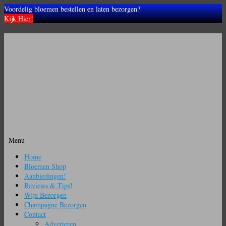
Voordelig bloemen bestellen en laten bezorgen?
Kijk Hier!
Menu
Ga
Home
naar
Bloemen Shop
de
Aanbiedingen!
inhoud
Reviews & Tips!
Wijn Bezorgen
Champagne Bezorgen
Contact
Adverteren