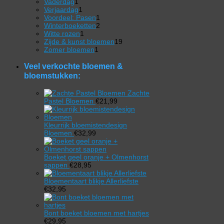
product
1
Vaderdag
1
product
1
Verjaardag
1
product
1
Voordeel: Pasen
1
product
2
Winterboeketten
2
1
producten
Witte rozen
1
product
19
Zijde & kunst bloemen
19
1
producten
Zomer bloemen
1
product
Veel verkochte bloemen &
bloemstukken:
Zachte
Pastel Bloemen
€
21,99
Kleurrijk bloemistendesign
Bloemen
€
32,99
Boeket geel oranje + Olmenhorst
sappen
€
28,95
Bloementaart blikje Allerliefste
€
32,95
Bont boeket bloemen met hartjes
€
29,95