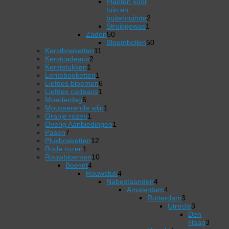
72
Planten voor
producten
tuin en
2
buitenruimte
2
1
producten
Struikgewas
1
50
product
Zaden
50
producten
50
Bloembollen
50
11
producten
Kerstboeketten
11
2
producten
Kerstcadeaus
2
1
producten
Kerststukken
1
product
1
Lenteboeketten
1
product
6
Liefdes bloemen
6
1
producten
Liefdes cadeaus
1
6
product
Moederdag
6
producten
1
Mousserende wijn
1
1
product
Oranje rozen
1
product
1
Overig Aanbiedingen
1
7
product
Pasen
7
producten
12
Plukboeketten
12
1
producten
Rode rozen
1
product
10
Rouwbloemen
10
4
producten
Boeket
4
producten
4
Rouwstuk
4
producten
Nabestaanden
4
4
Amsterdam
4
producten
4
Rotterdam
3
producten
3
Utrecht
3
producten
3
Den
producten
Haag
3