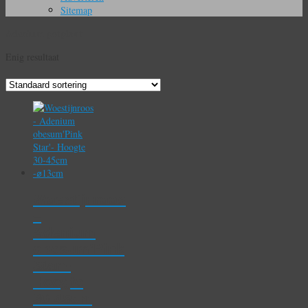
Sitemap
Adenium potplant
Enig resultaat
Woestijnroos
–
Adenium
obesum’Pink
Star’-
Hoogte
30-45cm