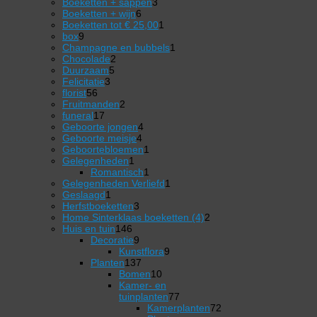
3
producten
Boeketten + sappen
3
6
producten
Boeketten + wijn
6
producten
1
Boeketten tot € 25,00
1
9
product
box
9
producten
1
Champagne en bubbels
1
2
product
Chocolade
2
5
producten
Duurzaam
5
3
producten
Felicitatie
3
56
producten
florist
56
producten
2
Fruitmanden
2
17
producten
funeral
17
producten
4
Geboorte jongen
4
4
producten
Geboorte meisje
4
producten
1
Geboortebloemen
1
1
product
Gelegenheden
1
product
1
Romantisch
1
product
1
Gelegenheden Verliefd
1
1
product
Geslaagd
1
product
3
Herfstboeketten
3
producten
2
Home Sinterklaas boeketten (4)
2
146
producten
Huis en tuin
146
producten
9
Decoratie
9
producten
9
Kunstflora
9
137
producten
Planten
137
producten
10
Bomen
10
producten
Kamer- en
77
tuinplanten
77
producten
Kamerplanten
72