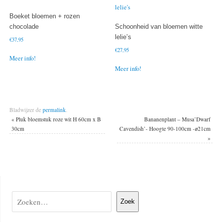
Boeket bloemen + rozen
chocolade
Schoonheid van bloemen witte
lelie’s
€
37,95
€
27,95
Meer info!
Meer info!
Bladwijzer de
permalink
.
«
Pluk bloemstuk roze wit H 60cm x B
Bananenplant – Musa’Dwarf
30cm
Cavendish’- Hoogte 90-100cm -⌀21cm
»
Zoek