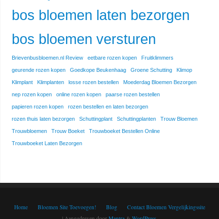
bos bloemen laten bezorgen
bos bloemen versturen
Brievenbusbloemen.nl Review
eetbare rozen kopen
Fruitklimmers
geurende rozen kopen
Goedkope Beukenhaag
Groene Schutting
Klimop
Klimplant
Klimplanten
losse rozen bestellen
Moederdag Bloemen Bezorgen
nep rozen kopen
online rozen kopen
paarse rozen bestellen
papieren rozen kopen
rozen bestellen en laten bezorgen
rozen thuis laten bezorgen
Schuttingplant
Schuttingplanten
Trouw Bloemen
Trouwbloemen
Trouw Boeket
Trouwboeket Bestellen Online
Trouwboeket Laten Bezorgen
Home
Bloemen Site Toevoegen!
Blog
Contact Bloemen Vergelijkingssite
| Aangedreven door
Mantra
&
WordPress.