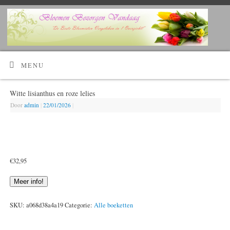
Kijk Hier!
Voordelig bloemen bestellen en laten bezorgen?
MENU
Witte lisianthus en roze lelies
Door
admin
|
22/01/2026
|
€
32,95
Meer info!
SKU:
a068d38a4a19
Categorie:
Alle boeketten