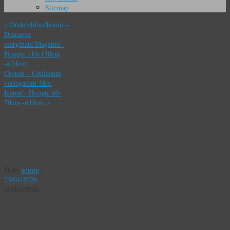
Sitemap
«
Drakenbloedboom –
Dracaena
marginata’Magenta’-
Hoogte 110-130cm
-⌀24cm
Croton – Codiaeum
variegatum’Mrs.
Iceton’- Hoogte 60-
70cm -⌀19cm
»
Tulpenbollen – Set
van 20 –
Tulipa’Queensland’-
Bloembollen – Roze
Door
admin
|
23/01/2026
|
23/01/2026