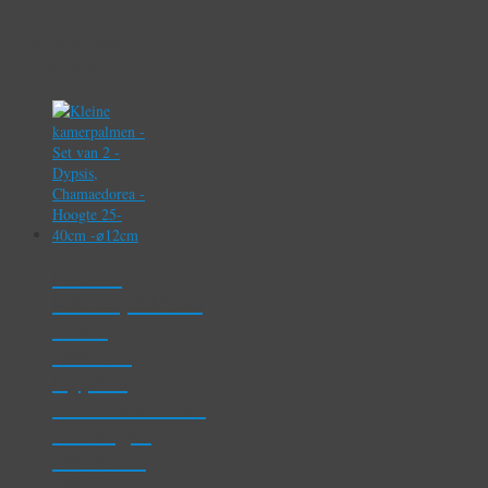
Gerelateerde
producten
Kleine
kamerpalmen
– Set
van 2 –
Dypsis,
Chamaedorea
– Hoogte
25-40cm
-⌀12cm