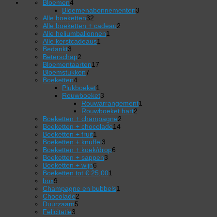
4
Bloemen
4
producten
3
Bloemenabonnementen
3
32
producten
Alle boeketten
32
producten
2
Alle boeketten + cadeau
2
1
producten
Alle heliumballonnen
1
1
product
Alle kerstcadeaus
1
3
product
Bedankt
3
producten
2
Beterschap
2
producten
17
Bloementaarten
17
7
producten
Bloemstukken
7
4
producten
Boeketten
4
producten
1
Plukboeket
1
product
3
Rouwboeket
3
producten
1
Rouwarrangement
1
2
product
Rouwboeket hart
2
2
producten
Boeketten + champagne
2
14
producten
Boeketten + chocolade
14
1
producten
Boeketten + fruit
1
product
3
Boeketten + knuffel
3
producten
6
Boeketten + koek/drop
6
3
producten
Boeketten + sappen
3
6
producten
Boeketten + wijn
6
producten
1
Boeketten tot € 25,00
1
9
product
box
9
producten
1
Champagne en bubbels
1
2
product
Chocolade
2
5
producten
Duurzaam
5
3
producten
Felicitatie
3