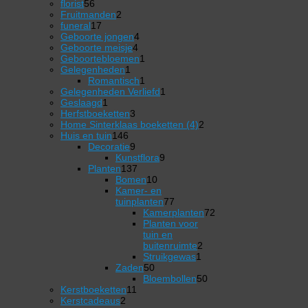
56
producten
florist
56
producten
2
Fruitmanden
2
17
producten
funeral
17
producten
4
Geboorte jongen
4
4
producten
Geboorte meisje
4
producten
1
Geboortebloemen
1
1
product
Gelegenheden
1
product
1
Romantisch
1
product
1
Gelegenheden Verliefd
1
1
product
Geslaagd
1
product
3
Herfstboeketten
3
producten
2
Home Sinterklaas boeketten (4)
2
146
producten
Huis en tuin
146
producten
9
Decoratie
9
producten
9
Kunstflora
9
137
producten
Planten
137
producten
10
Bomen
10
producten
Kamer- en
77
tuinplanten
77
producten
Kamerplanten
72
72
Planten voor
producten
tuin en
2
buitenruimte
2
1
producten
Struikgewas
1
50
product
Zaden
50
producten
50
Bloembollen
50
11
producten
Kerstboeketten
11
2
producten
Kerstcadeaus
2