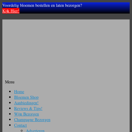
Voordelig bloemen bestellen en laten bezorgen?
Kijk Hier!
Menu
Ga
Home
naar
Bloemen Shop
de
Aanbiedingen!
inhoud
Reviews & Tips!
Wijn Bezorgen
Champagne Bezorgen
Contact
Adverteren