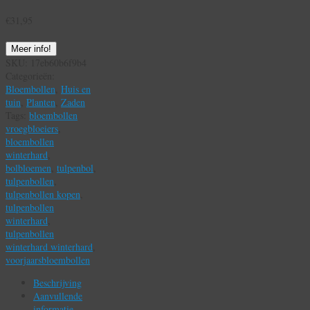
€
31,95
Meer info!
SKU:
17eb60b6f9b4
Categorieën:
Bloembollen
,
Huis en
tuin
,
Planten
,
Zaden
Tags:
bloembollen
vroegbloeiers
,
bloembollen
winterhard
,
bolbloemen
,
tulpenbol
,
tulpenbollen
,
tulpenbollen kopen
,
tulpenbollen
winterhard
,
tulpenbollen
winterhard winterhard
,
voorjaarsbloembollen
Beschrijving
Aanvullende
informatie