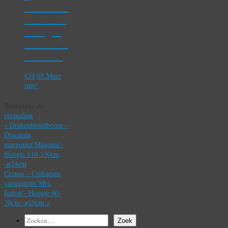
Alocasia
Wentii –
Hoogte
70-80cm
-⌀19cm
€
24,95
Meer
info!
Bladwijzer de
permalink
.
«
Drakenbloedboom –
Dracaena
marginata’Magenta’-
Hoogte 110-130cm
-⌀24cm
Croton – Codiaeum
variegatum’Mrs.
Iceton’- Hoogte 60-
70cm -⌀19cm
»
Zoeken
Zoek