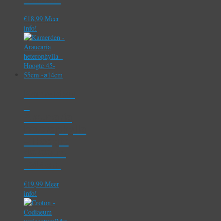
€
18,99
Meer
info!
Kamerden
–
Araucaria
heterophylla
– Hoogte
45-55cm
-⌀14cm
€
19,99
Meer
info!