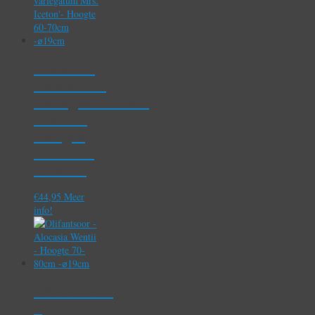
Croton –
Codiaeum
variegatum’Mrs.
Iceton’-
Hoogte
60-70cm
-⌀19cm
€
44,95
Meer
info!
Olifantsoor
–