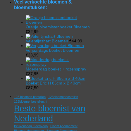
Veel verkochte bloemen &
bloemstukken:
Oranje bloemistenboeket Bloemen
€
32,99
Valentijnshart Bloemen
€
44,99
Verjaardags boeket Bloemen
€
23,99
Moederdag boeket + rozenspray
€
37,95
Boeket Eric H 85cm x B 40cm
€
87,50
123 bloemen bestellen
123bloemenbestellen
123bloemenbestellen.nl
Beste bloemist van
Nederland
Beukenhaag Goedkoop
Bloem Abonnement
Bloemenabonnement
Bloemen Abonnement