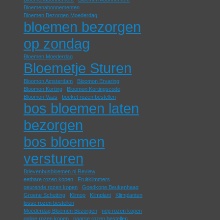
Bloemenabonnementen
Bloemen Bezorgen Moederdag
bloemen bezorgen
op zondag
Bloemen Moederdag
Bloemetje Sturen
Bloomon Amsterdam
Bloomon Ervaring
Bloomon Korting
Bloomon Kortingscode
Bloomon Vaas
boeket rozen bestellen
bos bloemen laten
bezorgen
bos bloemen
versturen
Brievenbusbloemen.nl Review
eetbare rozen kopen
Fruitklimmers
geurende rozen kopen
Goedkope Beukenhaag
Groene Schutting
Klimop
Klimplant
Klimplanten
losse rozen bestellen
Moederdag Bloemen Bezorgen
nep rozen kopen
online rozen kopen
paarse rozen bestellen