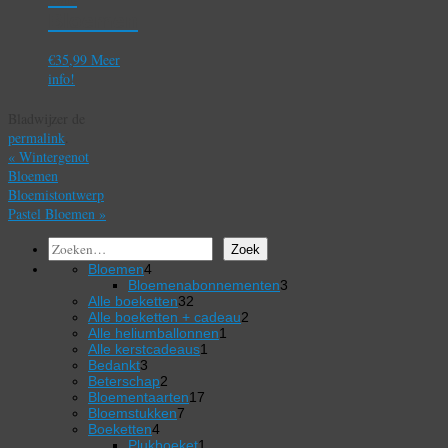
Bloemen
€
35,99
Meer
info!
Bladwijzer de
permalink
.
«
Wintergenot
Bloemen
Bloemistontwerp
Pastel Bloemen
»
Zoeken
Zoek
4
Bloemen
4
producten
3
Bloemenabonnementen
3
32
producten
Alle boeketten
32
producten
2
Alle boeketten + cadeau
2
1
producten
Alle heliumballonnen
1
1
product
Alle kerstcadeaus
1
3
product
Bedankt
3
producten
2
Beterschap
2
producten
17
Bloementaarten
17
7
producten
Bloemstukken
7
4
producten
Boeketten
4
producten
1
Plukboeket
1