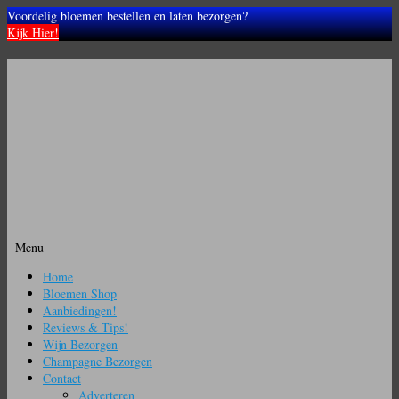
Voordelig bloemen bestellen en laten bezorgen?
Kijk Hier!
Menu
Ga
Home
naar
Bloemen Shop
de
Aanbiedingen!
inhoud
Reviews & Tips!
Wijn Bezorgen
Champagne Bezorgen
Contact
Adverteren