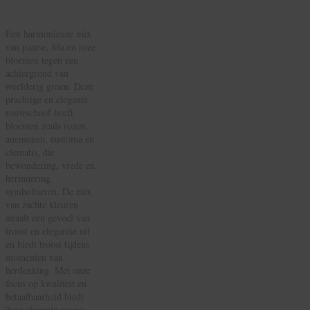
Beschrijving
Een harmonieuze mix
van paarse, lila en roze
bloemen tegen een
achtergrond van
weelderig groen. Deze
prachtige en elegante
rouwschoof heeft
bloemen zoals rozen,
anemonen, eustoma en
clematis, die
bewondering, vrede en
herinnering
symboliseren. De mix
van zachte kleuren
straalt een gevoel van
troost en elegantie uit
en biedt troost tijdens
momenten van
herdenking. Met onze
focus op kwaliteit en
betaalbaarheid biedt
deze elegante paarse,