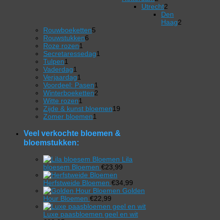
2
Utrecht
2
producten
2
Den
producten
Haag
2
5
2
Rouwboeketten
5
6
producten
producten
Rouwstukken
6
1
producten
Roze rozen
1
product
1
Secretaressedag
1
1
product
Tulpen
1
product
1
Vaderdag
1
product
1
Verjaardag
1
product
1
Voordeel: Pasen
1
product
2
Winterboeketten
2
1
producten
Witte rozen
1
product
19
Zijde & kunst bloemen
19
1
producten
Zomer bloemen
1
product
Veel verkochte bloemen &
bloemstukken:
Lila
bloesem Bloemen
€
23,99
Herfstweide Bloemen
€
34,99
Golden
Hour Bloemen
€
22,99
Luxe paasbloemen geel en wit