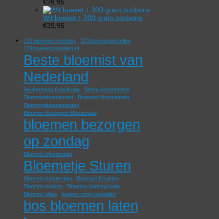
€
28,95
Wit boeket + 300 gram bonbons
€
39,95
123 bloemen bestellen
123bloemenbestellen
123bloemenbestellen.nl
Beste bloemist van
Nederland
Beukenhaag Goedkoop
Bloem Abonnement
Bloemenabonnement
Bloemen Abonnement
Bloemenabonnementen
Bloemen Bezorgen Moederdag
bloemen bezorgen
op zondag
Bloemen Moederdag
Bloemetje Sturen
Bloomon Amsterdam
Bloomon Ervaring
Bloomon Korting
Bloomon Kortingscode
Bloomon Vaas
boeket rozen bestellen
bos bloemen laten