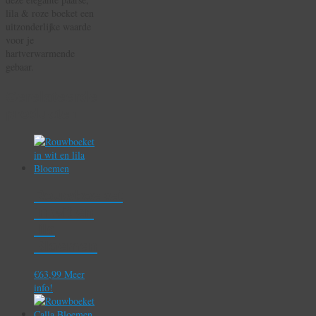
lila & roze boeket een
uitzonderlijke waarde
voor je
hartverwarmende
gebaar.
Gerelateerde
producten
Rouwboeket
in wit en
lila
Bloemen
€
63,99
Meer
info!