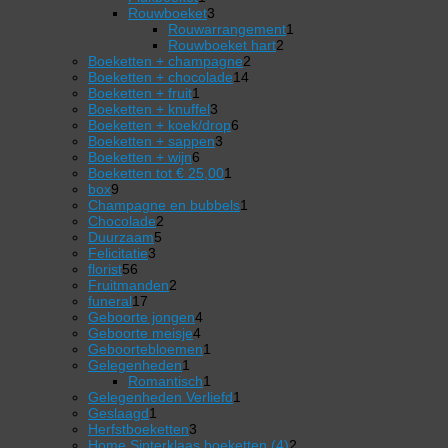
product
3
Rouwboeket
3
producten
1
Rouwarrangement
1
2
product
Rouwboeket hart
2
2
producten
Boeketten + champagne
2
14
producten
Boeketten + chocolade
14
1
producten
Boeketten + fruit
1
product
3
Boeketten + knuffel
3
producten
6
Boeketten + koek/drop
6
3
producten
Boeketten + sappen
3
6
producten
Boeketten + wijn
6
producten
1
Boeketten tot € 25,00
1
9
product
box
9
producten
1
Champagne en bubbels
1
2
product
Chocolade
2
5
producten
Duurzaam
5
3
producten
Felicitatie
3
56
producten
florist
56
producten
2
Fruitmanden
2
17
producten
funeral
17
producten
4
Geboorte jongen
4
4
producten
Geboorte meisje
4
producten
1
Geboortebloemen
1
1
product
Gelegenheden
1
product
1
Romantisch
1
product
1
Gelegenheden Verliefd
1
1
product
Geslaagd
1
product
3
Herfstboeketten
3
producten
2
Home Sinterklaas boeketten (4)
2