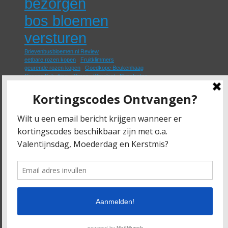
bezorgen
bos bloemen
versturen
Brievenbusbloemen.nl Review
eetbare rozen kopen
Fruitklimmers
geurende rozen kopen
Goedkope Beukenhaag
Groene Schutting
Klimop
Klimplant
Klimplanten
losse rozen bestellen
Moederdag Bloemen Bezorgen
nep rozen kopen
online rozen kopen
paarse rozen bestellen
papieren rozen kopen
rozen bestellen en laten bezorgen
rozen thuis laten bezorgen
Schuttingplant
Schuttingplanten
Trouw Bloemen
Trouwbloemen
Trouw Boeket
Trouwboeket Bestellen Online
Trouwboeket Laten Bezorgen
Home
Bloemen Site Toevoegen!
Blog
Contact Bloemen Vergelijkingssite
| Aangedreven door
Mantra
&
WordPress.