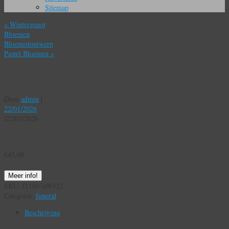
Sitemap
«
Wintergenot
Bloemen
Bloemistontwerp
Pastel Bloemen
»
Rouwboeket paars en
lila Bloemen
Door
admin
|
22/01/2026
|
22/01/2026
€
45,00
Meer info!
SKU:
f11807a9f322
Categorie:
funeral
Beschrijving