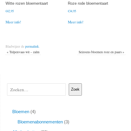
Witte rozen bloementaart
Roze rode bloementaart
€
42,95
€
34,95
Meer info!
Meer info!
Bladwijzer de
permalink
.
«
Tulpenvaas wit – zalm
Seizoens bloemen roze en paars
»
Zoek
Bloemen
4
Bloemenabonnementen
3