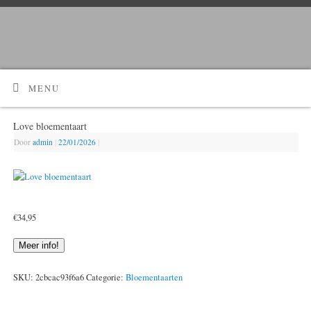
Kijk Hier!
Voordelig bloemen bestellen en laten bezorgen?
MENU
Love bloementaart
Door
admin
|
22/01/2026
|
€
34,95
Meer info!
SKU:
2cbcac93f6a6
Categorie:
Bloementaarten