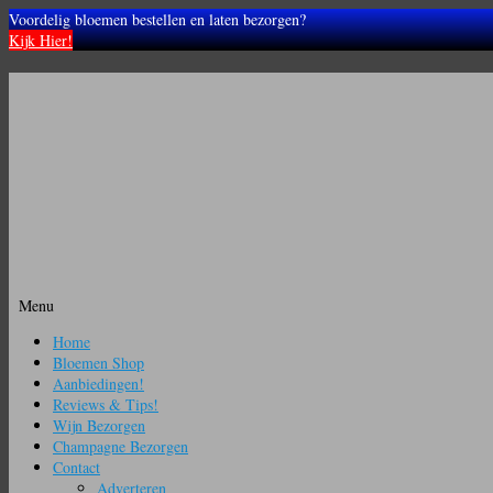
Voordelig bloemen bestellen en laten bezorgen?
Kijk Hier!
Menu
Ga
Home
naar
Bloemen Shop
de
Aanbiedingen!
inhoud
Reviews & Tips!
Wijn Bezorgen
Champagne Bezorgen
Contact
Adverteren