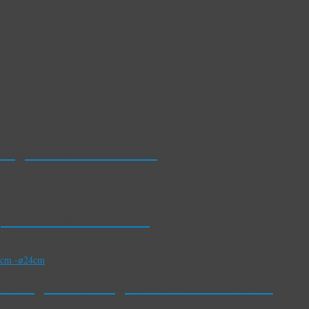
Hoogte 45-55cm -⌀14cm
gte 150-170cm -⌀24cm
a’Magenta’- Hoogte 110-130cm -⌀24cm