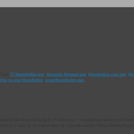
Tags:
25 bloembollen mix
,
bloeiende bloemen tuin
,
bloembollen voor tuin
,
blo
itte en roze bloembollen
,
zomerbloembollen mix
 garden Pink Blush mix krijg je 25 bollen met 3 verschillende soorten roze bloe
telen in je tuin. In dit pakket zitten de volgende soorten: Tulipa Salmon Impre