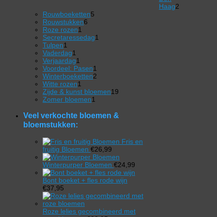
producten
Haag
2
5
2
Rouwboeketten
5
6
producten
producten
Rouwstukken
6
1
producten
Roze rozen
1
product
1
Secretaressedag
1
1
product
Tulpen
1
product
1
Vaderdag
1
product
1
Verjaardag
1
product
1
Voordeel: Pasen
1
product
2
Winterboeketten
2
1
producten
Witte rozen
1
product
19
Zijde & kunst bloemen
19
1
producten
Zomer bloemen
1
product
Veel verkochte bloemen &
bloemstukken:
Fris en
fruitig Bloemen
€
26,99
Winterpurper Bloemen
€
24,99
Bont boeket + fles rode wijn
€
37,95
Roze lelies gecombineerd met