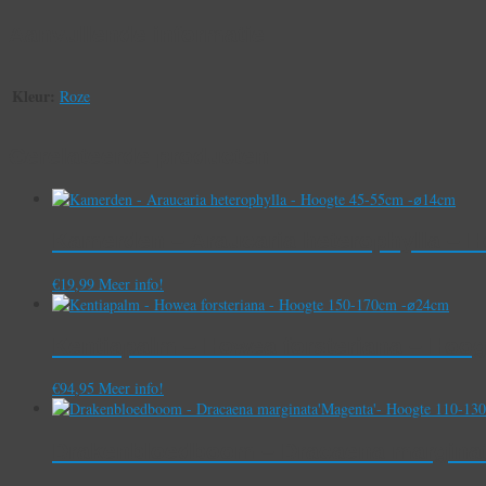
Aanvullende informatie
Kleur:
Roze
Gerelateerde producten
Kamerden – Araucaria heterophylla – 
€
19,99
Meer info!
Kentiapalm – Howea forsteriana – Hoo
€
94,95
Meer info!
Drakenbloedboom – Dracaena marginat