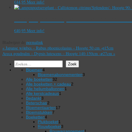
€
44,95
Meer info!
Lampenpoetsersplant – Callistemon ci
€
40,95
Meer info!
Bladwijzer de
permalink
.
«
Japanse wijnbes – Rubus phoenicolasius – Hoogte 50 cm -ø15cm
Areca goudpalm – Dypsis lutescens – Hoogte 140-150cm -⌀27cm
»
Zoeken
Zoek
4
Bloemen
4
producten
3
Bloemenabonnementen
3
32
producten
Alle boeketten
32
producten
2
Alle boeketten + cadeau
2
1
producten
Alle heliumballonnen
1
1
product
Alle kerstcadeaus
1
3
product
Bedankt
3
producten
2
Beterschap
2
producten
17
Bloementaarten
17
7
producten
Bloemstukken
7
4
producten
Boeketten
4
producten
1
Plukboeket
1
product
3
Rouwboeket
3
producten
1
Rouwarrangement
1