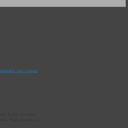
embollen voor voorjaar
,
men. Je kunt de bollen
ssion, Tulipa Dynasty en