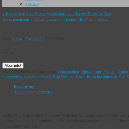
Sitemap
«
Japanse wijnbes – Rubus phoenicolasius – Hoogte 50 cm -ø15cm
Areca goudpalm – Dypsis lutescens – Hoogte 140-150cm -⌀27cm
»
Bloembollenset – Set van 25 – Tulipa, Hyacinthus – Bloembollen – Roze
Door
admin
|
22/01/2026
|
22/01/2026
€
25,95
Meer info!
SKU:
7fbe0659ce41
Categorieën:
Bloembollen
,
Huis en tuin
,
Planten
,
Zaden
bloemenmix voor tuin
,
Narcis Tulp Hyacint
,
Peach Blush bloembollen mix
,
W
Beschrijving
Aanvullende informatie
Beschrijving
De herfst is de perfecte tijd om jouw lentetuin te planten! Met de Color your
tussen september en december planten, ze zullen tussen april en mei de show s
Hyacinthus Pink Pearl.