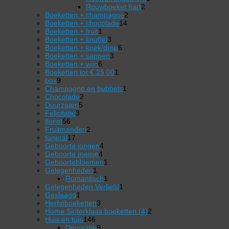
2
product
Rouwboeket hart
2
2
producten
Boeketten + champagne
2
14
producten
Boeketten + chocolade
14
1
producten
Boeketten + fruit
1
product
3
Boeketten + knuffel
3
producten
6
Boeketten + koek/drop
6
3
producten
Boeketten + sappen
3
6
producten
Boeketten + wijn
6
producten
1
Boeketten tot € 25,00
1
9
product
box
9
producten
1
Champagne en bubbels
1
2
product
Chocolade
2
5
producten
Duurzaam
5
3
producten
Felicitatie
3
56
producten
florist
56
producten
2
Fruitmanden
2
17
producten
funeral
17
producten
4
Geboorte jongen
4
4
producten
Geboorte meisje
4
producten
1
Geboortebloemen
1
1
product
Gelegenheden
1
product
1
Romantisch
1
product
1
Gelegenheden Verliefd
1
1
product
Geslaagd
1
product
3
Herfstboeketten
3
producten
2
Home Sinterklaas boeketten (4)
2
146
producten
Huis en tuin
146
producten
9
Decoratie
9