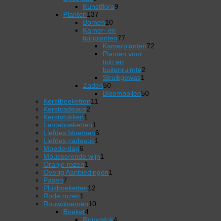
producten
9
Kunstflora
9
137
producten
Planten
137
producten
10
Bomen
10
producten
Kamer- en
77
tuinplanten
77
producten
Kamerplanten
72
72
Planten voor
producten
tuin en
2
buitenruimte
2
1
producten
Struikgewas
1
50
product
Zaden
50
producten
50
Bloembollen
50
11
producten
Kerstboeketten
11
2
producten
Kerstcadeaus
2
1
producten
Kerststukken
1
product
1
Lenteboeketten
1
product
6
Liefdes bloemen
6
1
producten
Liefdes cadeaus
1
6
product
Moederdag
6
producten
1
Mousserende wijn
1
1
product
Oranje rozen
1
product
1
Overig Aanbiedingen
1
7
product
Pasen
7
producten
12
Plukboeketten
12
1
producten
Rode rozen
1
product
10
Rouwbloemen
10
4
producten
Boeket
4
producten
4
Rouwstuk
4