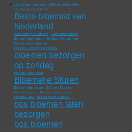
123 bloemen bestellen
123bloemenbestellen
123bloemenbestellen.nl
Beste bloemist van
Nederland
Beukenhaag Goedkoop
Bloem Abonnement
Bloemenabonnement
Bloemen Abonnement
Bloemenabonnementen
Bloemen Bezorgen Moederdag
bloemen bezorgen
op zondag
Bloemen Moederdag
Bloemetje Sturen
Bloomon Amsterdam
Bloomon Ervaring
Bloomon Korting
Bloomon Kortingscode
Bloomon Vaas
boeket rozen bestellen
bos bloemen laten
bezorgen
bos bloemen