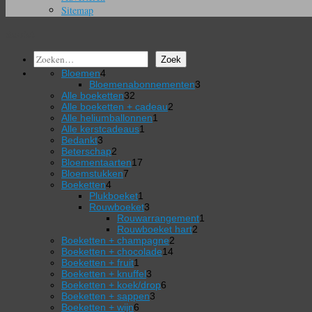
Sitemap
sierriet
Zoeken
Zoek
4
Bloemen
4
producten
3
Bloemenabonnementen
3
32
producten
Alle boeketten
32
producten
2
Alle boeketten + cadeau
2
1
producten
Alle heliumballonnen
1
1
product
Alle kerstcadeaus
1
3
product
Bedankt
3
producten
2
Beterschap
2
producten
17
Bloementaarten
17
7
producten
Bloemstukken
7
4
producten
Boeketten
4
producten
1
Plukboeket
1
product
3
Rouwboeket
3
producten
1
Rouwarrangement
1
2
product
Rouwboeket hart
2
2
producten
Boeketten + champagne
2
14
producten
Boeketten + chocolade
14
1
producten
Boeketten + fruit
1
product
3
Boeketten + knuffel
3
producten
6
Boeketten + koek/drop
6
3
producten
Boeketten + sappen
3
6
producten
Boeketten + wijn
6