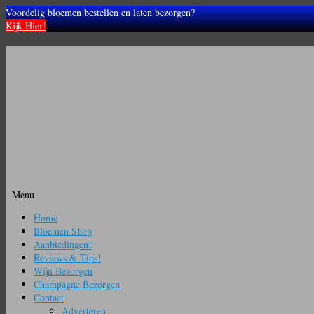
Voordelig bloemen bestellen en laten bezorgen?
Kijk Hier!
Menu
Ga
Home
naar
Bloemen Shop
de
Aanbiedingen!
inhoud
Reviews & Tips!
Wijn Bezorgen
Champagne Bezorgen
Contact
Adverteren