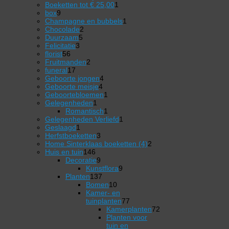
producten
1
Boeketten tot € 25,00
1
9
product
box
9
producten
1
Champagne en bubbels
1
2
product
Chocolade
2
5
producten
Duurzaam
5
3
producten
Felicitatie
3
56
producten
florist
56
producten
2
Fruitmanden
2
17
producten
funeral
17
producten
4
Geboorte jongen
4
4
producten
Geboorte meisje
4
producten
1
Geboortebloemen
1
1
product
Gelegenheden
1
product
1
Romantisch
1
product
1
Gelegenheden Verliefd
1
1
product
Geslaagd
1
product
3
Herfstboeketten
3
producten
2
Home Sinterklaas boeketten (4)
2
146
producten
Huis en tuin
146
producten
9
Decoratie
9
producten
9
Kunstflora
9
137
producten
Planten
137
producten
10
Bomen
10
producten
Kamer- en
77
tuinplanten
77
producten
Kamerplanten
72
72
Planten voor
producten
tuin en