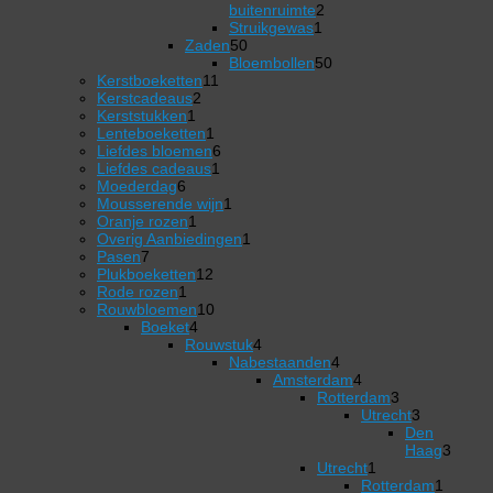
2
buitenruimte
2
1
producten
Struikgewas
1
50
product
Zaden
50
producten
50
Bloembollen
50
11
producten
Kerstboeketten
11
2
producten
Kerstcadeaus
2
1
producten
Kerststukken
1
product
1
Lenteboeketten
1
product
6
Liefdes bloemen
6
1
producten
Liefdes cadeaus
1
6
product
Moederdag
6
producten
1
Mousserende wijn
1
1
product
Oranje rozen
1
product
1
Overig Aanbiedingen
1
7
product
Pasen
7
producten
12
Plukboeketten
12
1
producten
Rode rozen
1
product
10
Rouwbloemen
10
4
producten
Boeket
4
producten
4
Rouwstuk
4
producten
Nabestaanden
4
4
Amsterdam
4
producten
4
Rotterdam
3
producten
3
Utrecht
3
producten
3
Den
producten
Haag
3
3
Utrecht
1
1
producten
Rotterdam
1