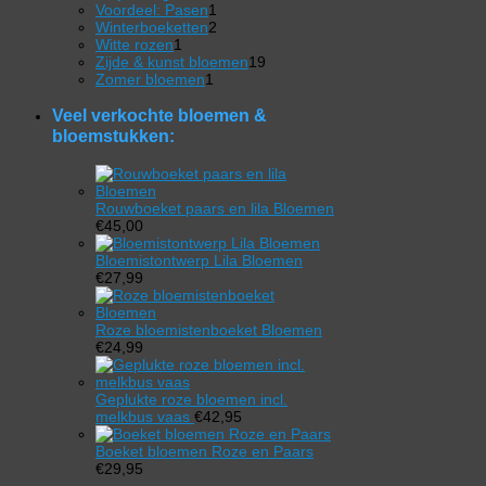
product
1
Voordeel: Pasen
1
product
2
Winterboeketten
2
1
producten
Witte rozen
1
product
19
Zijde & kunst bloemen
19
1
producten
Zomer bloemen
1
product
Veel verkochte bloemen &
bloemstukken:
Rouwboeket paars en lila Bloemen
€
45,00
Bloemistontwerp Lila Bloemen
€
27,99
Roze bloemistenboeket Bloemen
€
24,99
Geplukte roze bloemen incl.
melkbus vaas
€
42,95
Boeket bloemen Roze en Paars
€
29,95