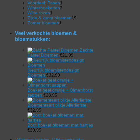
product
1
Voordeel: Pasen
1
product
2
Winterboeketten
2
1
producten
Witte rozen
1
product
19
Zijde & kunst bloemen
19
1
producten
Zomer bloemen
1
product
Veel verkochte bloemen &
bloemstukken:
Zachte
Pastel Bloemen
€
21,99
Kleurrijk bloemistendesign
Bloemen
€
32,99
Boeket geel oranje + Olmenhorst
sappen
€
28,95
Bloementaart blikje Allerliefste
€
32,95
Bont boeket bloemen met hartjes
€
29,95
123 bloemen bestellen
123bloemenbestellen