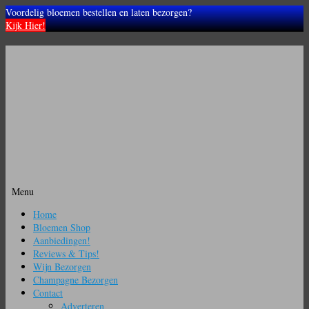
Voordelig bloemen bestellen en laten bezorgen?
Kijk Hier!
Menu
Ga
Home
naar
Bloemen Shop
de
Aanbiedingen!
inhoud
Reviews & Tips!
Wijn Bezorgen
Champagne Bezorgen
Contact
Adverteren