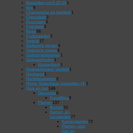
producten
1
Boeketten tot € 25,00
1
9
product
box
9
producten
1
Champagne en bubbels
1
2
product
Chocolade
2
5
producten
Duurzaam
5
3
producten
Felicitatie
3
56
producten
florist
56
producten
2
Fruitmanden
2
17
producten
funeral
17
producten
4
Geboorte jongen
4
4
producten
Geboorte meisje
4
producten
1
Geboortebloemen
1
1
product
Gelegenheden
1
product
1
Romantisch
1
product
1
Gelegenheden Verliefd
1
1
product
Geslaagd
1
product
3
Herfstboeketten
3
producten
2
Home Sinterklaas boeketten (4)
2
146
producten
Huis en tuin
146
producten
9
Decoratie
9
producten
9
Kunstflora
9
137
producten
Planten
137
producten
10
Bomen
10
producten
Kamer- en
77
tuinplanten
77
producten
Kamerplanten
72
72
Planten voor
producten
tuin en