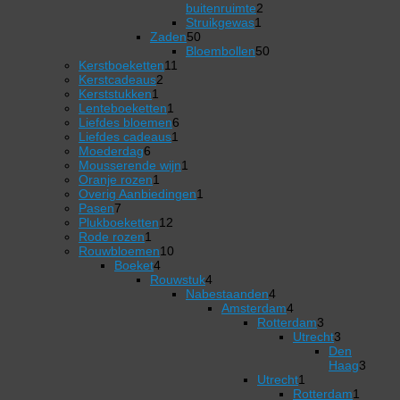
2
buitenruimte
2
1
producten
Struikgewas
1
50
product
Zaden
50
producten
50
Bloembollen
50
11
producten
Kerstboeketten
11
2
producten
Kerstcadeaus
2
1
producten
Kerststukken
1
product
1
Lenteboeketten
1
product
6
Liefdes bloemen
6
1
producten
Liefdes cadeaus
1
6
product
Moederdag
6
producten
1
Mousserende wijn
1
1
product
Oranje rozen
1
product
1
Overig Aanbiedingen
1
7
product
Pasen
7
producten
12
Plukboeketten
12
1
producten
Rode rozen
1
product
10
Rouwbloemen
10
4
producten
Boeket
4
producten
4
Rouwstuk
4
producten
Nabestaanden
4
4
Amsterdam
4
producten
4
Rotterdam
3
producten
3
Utrecht
3
producten
3
Den
producten
Haag
3
3
Utrecht
1
1
producten
Rotterdam
1