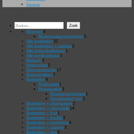
Sitemap
siergrassenpakket
Zoeken
Zoek
4
Bloemen
4
producten
3
Bloemenabonnementen
3
32
producten
Alle boeketten
32
producten
2
Alle boeketten + cadeau
2
1
producten
Alle heliumballonnen
1
1
product
Alle kerstcadeaus
1
3
product
Bedankt
3
producten
2
Beterschap
2
producten
17
Bloementaarten
17
7
producten
Bloemstukken
7
4
producten
Boeketten
4
producten
1
Plukboeket
1
product
3
Rouwboeket
3
producten
1
Rouwarrangement
1
2
product
Rouwboeket hart
2
2
producten
Boeketten + champagne
2
14
producten
Boeketten + chocolade
14
1
producten
Boeketten + fruit
1
product
3
Boeketten + knuffel
3
producten
6
Boeketten + koek/drop
6
3
producten
Boeketten + sappen
3
6
producten
Boeketten + wijn
6