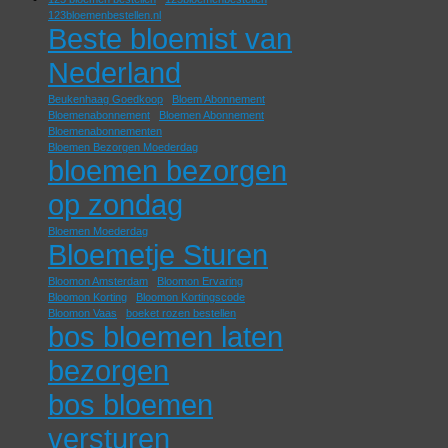
123bloemenbestellen.nl
Beste bloemist van
Nederland
Beukenhaag Goedkoop
Bloem Abonnement
Bloemenabonnement
Bloemen Abonnement
Bloemenabonnementen
Bloemen Bezorgen Moederdag
bloemen bezorgen
op zondag
Bloemen Moederdag
Bloemetje Sturen
Bloomon Amsterdam
Bloomon Ervaring
Bloomon Korting
Bloomon Kortingscode
Bloomon Vaas
boeket rozen bestellen
bos bloemen laten
bezorgen
bos bloemen
versturen