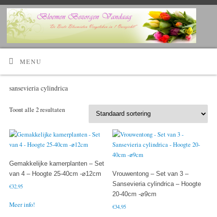
Kijk Hier!
Voordelig bloemen bestellen en laten bezorgen?
MENU
sansevieria cylindrica
Toont alle 2 resultaten
Gemakkelijke kamerplanten – Set
van 4 – Hoogte 25-40cm -⌀12cm
Vrouwentong – Set van 3 –
Sansevieria cylindrica – Hoogte
€
32,95
20-40cm -⌀9cm
Meer info!
€
34,95