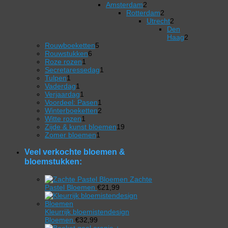
producten
2
product
Amsterdam
2
producten
Rotterdam
2
2
Utrecht
2
producten
2
Den
producten
Haag
2
5
2
Rouwboeketten
5
6
producten
producten
Rouwstukken
6
1
producten
Roze rozen
1
product
1
Secretaressedag
1
1
product
Tulpen
1
product
1
Vaderdag
1
product
1
Verjaardag
1
product
1
Voordeel: Pasen
1
product
2
Winterboeketten
2
1
producten
Witte rozen
1
product
19
Zijde & kunst bloemen
19
1
producten
Zomer bloemen
1
product
Veel verkochte bloemen &
bloemstukken:
Zachte
Pastel Bloemen
€
21,99
Kleurrijk bloemistendesign
Bloemen
€
32,99