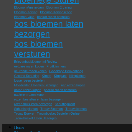
Bloomon Amsterdam
Bloomon Ervaring
Bloomon Korting
Bloomon Kortingscode
Bloomon Vaas
boeket rozen bestellen
bos bloemen laten
bezorgen
bos bloemen
versturen
Brievenbusbloemen.nl Review
eetbare rozen kopen
Fruitklimmers
geurende rozen kopen
Goedkope Beukenhaag
Groene Schutting
Klimop
Klimplant
Klimplanten
losse rozen bestellen
Moederdag Bloemen Bezorgen
nep rozen kopen
online rozen kopen
paarse rozen bestellen
papieren rozen kopen
rozen bestellen en laten bezorgen
rozen thuis laten bezorgen
Schuttingplant
Schuttingplanten
Trouw Bloemen
Trouwbloemen
Trouw Boeket
Trouwboeket Bestellen Online
Trouwboeket Laten Bezorgen
Home