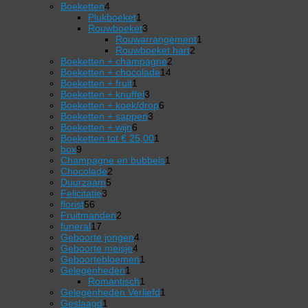
4
producten
Boeketten
4
producten
1
Plukboeket
1
product
3
Rouwboeket
3
producten
1
Rouwarrangement
1
2
product
Rouwboeket hart
2
2
producten
Boeketten + champagne
2
14
producten
Boeketten + chocolade
14
1
producten
Boeketten + fruit
1
product
3
Boeketten + knuffel
3
producten
6
Boeketten + koek/drop
6
3
producten
Boeketten + sappen
3
6
producten
Boeketten + wijn
6
producten
1
Boeketten tot € 25,00
1
9
product
box
9
producten
1
Champagne en bubbels
1
2
product
Chocolade
2
5
producten
Duurzaam
5
3
producten
Felicitatie
3
56
producten
florist
56
producten
2
Fruitmanden
2
17
producten
funeral
17
producten
4
Geboorte jongen
4
4
producten
Geboorte meisje
4
producten
1
Geboortebloemen
1
1
product
Gelegenheden
1
product
1
Romantisch
1
product
1
Gelegenheden Verliefd
1
1
product
Geslaagd
1