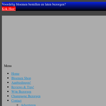
Voordelig bloemen bestellen en laten bezorgen?
Kijk Hier!
Menu
Ga
Home
naar
Bloemen Shop
de
Aanbiedingen!
inhoud
Reviews & Tips!
Wijn Bezorgen
Champagne Bezorgen
Contact
Adverteren