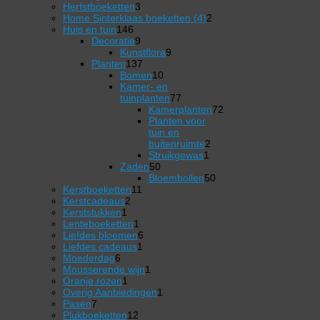
product
3
Herfstboeketten
3
producten
2
Home Sinterklaas boeketten (4)
2
146
producten
Huis en tuin
146
producten
9
Decoratie
9
producten
9
Kunstflora
9
137
producten
Planten
137
producten
10
Bomen
10
producten
Kamer- en
77
tuinplanten
77
producten
Kamerplanten
72
72
Planten voor
producten
tuin en
2
buitenruimte
2
1
producten
Struikgewas
1
50
product
Zaden
50
producten
50
Bloembollen
50
11
producten
Kerstboeketten
11
2
producten
Kerstcadeaus
2
1
producten
Kerststukken
1
product
1
Lenteboeketten
1
product
6
Liefdes bloemen
6
1
producten
Liefdes cadeaus
1
6
product
Moederdag
6
producten
1
Mousserende wijn
1
1
product
Oranje rozen
1
product
1
Overig Aanbiedingen
1
7
product
Pasen
7
producten
12
Plukboeketten
12