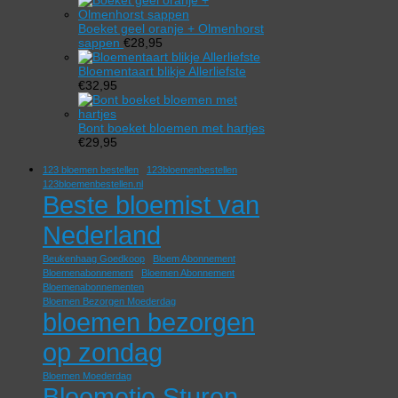
Boeket geel oranje + Olmenhorst
sappen
€
28,95
Bloementaart blikje Allerliefste
€
32,95
Bont boeket bloemen met hartjes
€
29,95
123 bloemen bestellen
123bloemenbestellen
123bloemenbestellen.nl
Beste bloemist van
Nederland
Beukenhaag Goedkoop
Bloem Abonnement
Bloemenabonnement
Bloemen Abonnement
Bloemenabonnementen
Bloemen Bezorgen Moederdag
bloemen bezorgen
op zondag
Bloemen Moederdag
Bloemetje Sturen