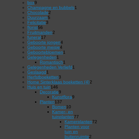
9
product
box
9
producten
1
Champagne en bubbels
1
2
product
Chocolade
2
5
producten
Duurzaam
5
3
producten
Felicitatie
3
56
producten
florist
56
producten
2
Fruitmanden
2
17
producten
funeral
17
producten
4
Geboorte jongen
4
4
producten
Geboorte meisje
4
producten
1
Geboortebloemen
1
1
product
Gelegenheden
1
product
1
Romantisch
1
product
1
Gelegenheden Verliefd
1
1
product
Geslaagd
1
product
3
Herfstboeketten
3
producten
2
Home Sinterklaas boeketten (4)
2
146
producten
Huis en tuin
146
producten
9
Decoratie
9
producten
9
Kunstflora
9
137
producten
Planten
137
producten
10
Bomen
10
producten
Kamer- en
77
tuinplanten
77
producten
Kamerplanten
72
72
Planten voor
producten
tuin en
2
buitenruimte
2