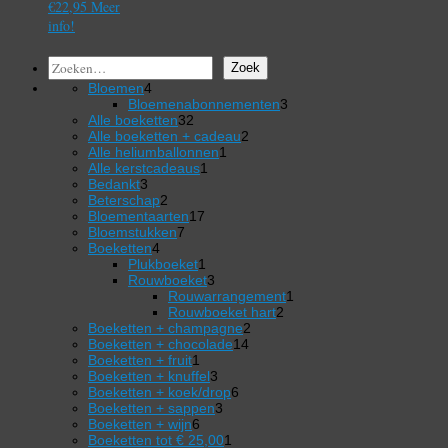
€
22,95
Meer
info!
Zoeken
Zoek
4
Bloemen
4
producten
3
Bloemenabonnementen
3
32
producten
Alle boeketten
32
producten
2
Alle boeketten + cadeau
2
1
producten
Alle heliumballonnen
1
1
product
Alle kerstcadeaus
1
3
product
Bedankt
3
producten
2
Beterschap
2
producten
17
Bloementaarten
17
7
producten
Bloemstukken
7
4
producten
Boeketten
4
producten
1
Plukboeket
1
product
3
Rouwboeket
3
producten
1
Rouwarrangement
1
2
product
Rouwboeket hart
2
2
producten
Boeketten + champagne
2
14
producten
Boeketten + chocolade
14
1
producten
Boeketten + fruit
1
product
3
Boeketten + knuffel
3
producten
6
Boeketten + koek/drop
6
3
producten
Boeketten + sappen
3
6
producten
Boeketten + wijn
6
producten
1
Boeketten tot € 25,00
1