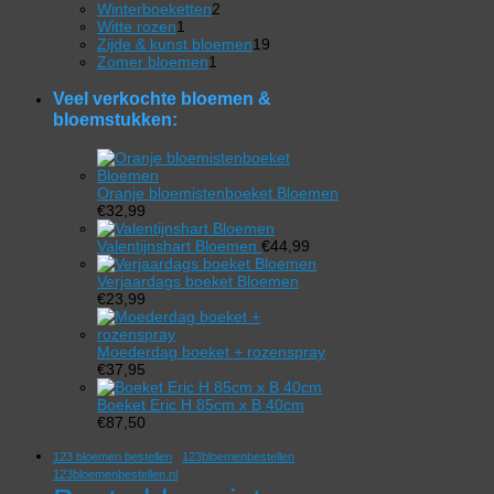
product
2
Winterboeketten
2
1
producten
Witte rozen
1
product
19
Zijde & kunst bloemen
19
1
producten
Zomer bloemen
1
product
Veel verkochte bloemen &
bloemstukken:
Oranje bloemistenboeket Bloemen
€
32,99
Valentijnshart Bloemen
€
44,99
Verjaardags boeket Bloemen
€
23,99
Moederdag boeket + rozenspray
€
37,95
Boeket Eric H 85cm x B 40cm
€
87,50
123 bloemen bestellen
123bloemenbestellen
123bloemenbestellen.nl