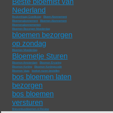
Beste bloemist van
Nederland
Beukenhaag Goedkoop
Bloem Abonnement
Bloemenabonnement
Bloemen Abonnement
Bloemenabonnementen
Bloemen Bezorgen Moederdag
bloemen bezorgen
op zondag
Bloemen Moederdag
Bloemetje Sturen
Bloomon Amsterdam
Bloomon Ervaring
Bloomon Korting
Bloomon Kortingscode
Bloomon Vaas
boeket rozen bestellen
bos bloemen laten
bezorgen
bos bloemen
versturen
Brievenbusbloemen.nl Review
eetbare rozen kopen
Fruitklimmers