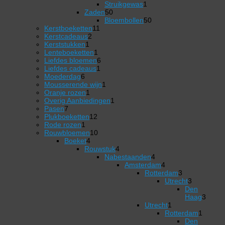
1
producten
Struikgewas
1
50
product
Zaden
50
producten
50
Bloembollen
50
11
producten
Kerstboeketten
11
2
producten
Kerstcadeaus
2
1
producten
Kerststukken
1
product
1
Lenteboeketten
1
product
6
Liefdes bloemen
6
1
producten
Liefdes cadeaus
1
6
product
Moederdag
6
producten
1
Mousserende wijn
1
1
product
Oranje rozen
1
product
1
Overig Aanbiedingen
1
7
product
Pasen
7
producten
12
Plukboeketten
12
1
producten
Rode rozen
1
product
10
Rouwbloemen
10
4
producten
Boeket
4
producten
4
Rouwstuk
4
producten
Nabestaanden
4
4
Amsterdam
4
producten
4
Rotterdam
3
producten
3
Utrecht
3
producten
3
Den
producten
Haag
3
3
Utrecht
1
1
producten
Rotterdam
1
product
1
Den