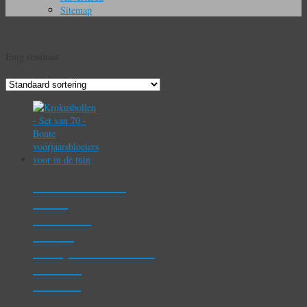
Sitemap
krokussen
Enig resultaat
Krokusbollen
– Set
van 70 –
Bonte
voorjaarsbloeiers
voor in
de tuin