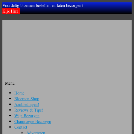
Voordelig bloemen bestellen en laten bezorgen?
Kijk Hier!
Menu
Ga
Home
naar
Bloemen Shop
de
Aanbiedingen!
inhoud
Reviews & Tips!
Wijn Bezorgen
Champagne Bezorgen
Contact
Adverteren