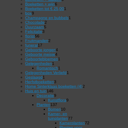
6
producten
Boeketten + wijn
6
producten
1
Boeketten tot € 25,00
1
9
product
box
9
producten
1
Champagne en bubbels
1
2
product
Chocolade
2
5
producten
Duurzaam
5
3
producten
Felicitatie
3
56
producten
florist
56
producten
2
Fruitmanden
2
17
producten
funeral
17
producten
4
Geboorte jongen
4
4
producten
Geboorte meisje
4
producten
1
Geboortebloemen
1
1
product
Gelegenheden
1
product
1
Romantisch
1
product
1
Gelegenheden Verliefd
1
1
product
Geslaagd
1
product
3
Herfstboeketten
3
producten
2
Home Sinterklaas boeketten (4)
2
146
producten
Huis en tuin
146
producten
9
Decoratie
9
producten
9
Kunstflora
9
137
producten
Planten
137
producten
10
Bomen
10
producten
Kamer- en
77
tuinplanten
77
producten
Kamerplanten
72
72
Planten voor