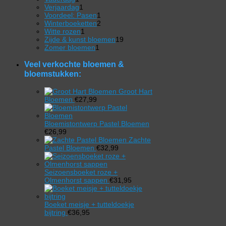
product
1
Verjaardag
1
product
1
Voordeel: Pasen
1
product
2
Winterboeketten
2
1
producten
Witte rozen
1
product
19
Zijde & kunst bloemen
19
1
producten
Zomer bloemen
1
product
Veel verkochte bloemen &
bloemstukken:
Groot Hart
Bloemen
€
27,99
Bloemistontwerp Pastel Bloemen
€
26,99
Zachte
Pastel Bloemen
€
32,99
Seizoensboeket roze +
Olmenhorst sappen
€
31,95
Boeket meisje + tutteldoekje
bijtring
€
36,95