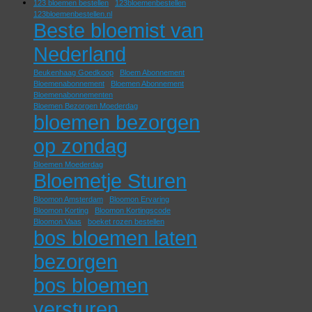
123 bloemen bestellen
123bloemenbestellen
123bloemenbestellen.nl
Beste bloemist van
Nederland
Beukenhaag Goedkoop
Bloem Abonnement
Bloemenabonnement
Bloemen Abonnement
Bloemenabonnementen
Bloemen Bezorgen Moederdag
bloemen bezorgen
op zondag
Bloemen Moederdag
Bloemetje Sturen
Bloomon Amsterdam
Bloomon Ervaring
Bloomon Korting
Bloomon Kortingscode
Bloomon Vaas
boeket rozen bestellen
bos bloemen laten
bezorgen
bos bloemen
versturen