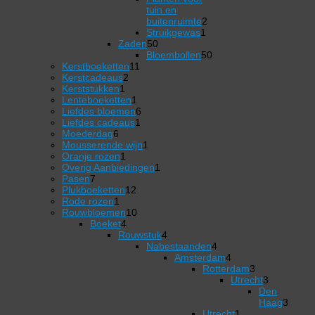
producten
tuin en
2
buitenruimte
2
1
producten
Struikgewas
1
50
product
Zaden
50
producten
50
Bloembollen
50
11
producten
Kerstboeketten
11
2
producten
Kerstcadeaus
2
1
producten
Kerststukken
1
product
1
Lenteboeketten
1
product
6
Liefdes bloemen
6
1
producten
Liefdes cadeaus
1
6
product
Moederdag
6
producten
1
Mousserende wijn
1
1
product
Oranje rozen
1
product
1
Overig Aanbiedingen
1
7
product
Pasen
7
producten
12
Plukboeketten
12
1
producten
Rode rozen
1
product
10
Rouwbloemen
10
4
producten
Boeket
4
producten
4
Rouwstuk
4
producten
Nabestaanden
4
4
Amsterdam
4
producten
4
Rotterdam
3
producten
3
Utrecht
3
producten
3
Den
producten
Haag
3
3
Utrecht
1