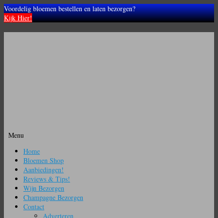
Voordelig bloemen bestellen en laten bezorgen?
Kijk Hier!
Menu
Ga
Home
naar
Bloemen Shop
de
Aanbiedingen!
inhoud
Reviews & Tips!
Wijn Bezorgen
Champagne Bezorgen
Contact
Adverteren