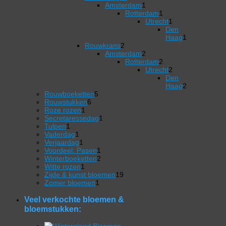
product
1
producten
Amsterdam
1
product
Rotterdam
1
1
Utrecht
1
product
1
Den
product
Haag
1
2
1
Rouwkrans
2
producten
2
product
Amsterdam
2
producten
Rotterdam
2
2
Utrecht
2
producten
2
Den
producten
Haag
2
5
2
Rouwboeketten
5
6
producten
producten
Rouwstukken
6
1
producten
Roze rozen
1
product
1
Secretaressedag
1
1
product
Tulpen
1
product
1
Vaderdag
1
product
1
Verjaardag
1
product
1
Voordeel: Pasen
1
product
2
Winterboeketten
2
1
producten
Witte rozen
1
product
19
Zijde & kunst bloemen
19
1
producten
Zomer bloemen
1
product
Veel verkochte bloemen &
bloemstukken: