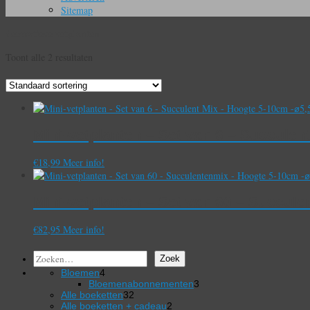
Sitemap
decoratieve vetplanten
Toont alle 2 resultaten
Mini-vetplanten – Set van 6 – Succule
€
18,99
Meer info!
Mini-vetplanten – Set van 60 – Succul
€
82,95
Meer info!
Zoeken
Zoek
4
Bloemen
4
producten
3
Bloemenabonnementen
3
32
producten
Alle boeketten
32
producten
2
Alle boeketten + cadeau
2