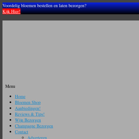
Voordelig bloemen bestellen en laten bezorgen?
Kijk Hier!
Menu
Ga
Home
naar
Bloemen Shop
de
Aanbiedingen!
inhoud
Reviews & Tips!
Wijn Bezorgen
Champagne Bezorgen
Contact
Adverteren