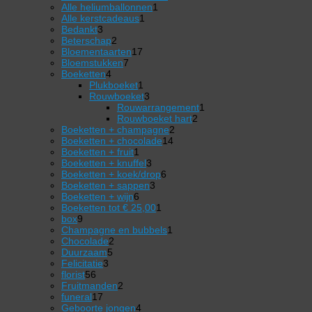
1
producten
Alle heliumballonnen
1
1
product
Alle kerstcadeaus
1
3
product
Bedankt
3
producten
2
Beterschap
2
producten
17
Bloementaarten
17
7
producten
Bloemstukken
7
4
producten
Boeketten
4
producten
1
Plukboeket
1
product
3
Rouwboeket
3
producten
1
Rouwarrangement
1
2
product
Rouwboeket hart
2
2
producten
Boeketten + champagne
2
14
producten
Boeketten + chocolade
14
1
producten
Boeketten + fruit
1
product
3
Boeketten + knuffel
3
producten
6
Boeketten + koek/drop
6
3
producten
Boeketten + sappen
3
6
producten
Boeketten + wijn
6
producten
1
Boeketten tot € 25,00
1
9
product
box
9
producten
1
Champagne en bubbels
1
2
product
Chocolade
2
5
producten
Duurzaam
5
3
producten
Felicitatie
3
56
producten
florist
56
producten
2
Fruitmanden
2
17
producten
funeral
17
producten
4
Geboorte jongen
4