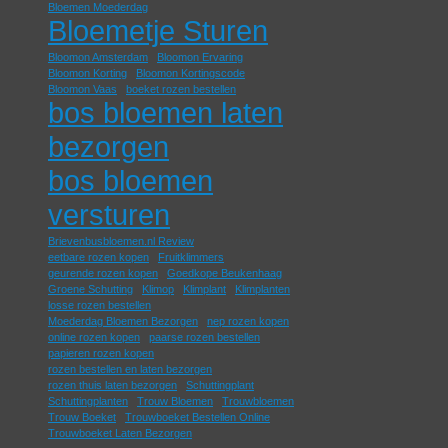
Bloemen Moederdag
Bloemetje Sturen
Bloomon Amsterdam
Bloomon Ervaring
Bloomon Korting
Bloomon Kortingscode
Bloomon Vaas
boeket rozen bestellen
bos bloemen laten
bezorgen
bos bloemen
versturen
Brievenbusbloemen.nl Review
eetbare rozen kopen
Fruitklimmers
geurende rozen kopen
Goedkope Beukenhaag
Groene Schutting
Klimop
Klimplant
Klimplanten
losse rozen bestellen
Moederdag Bloemen Bezorgen
nep rozen kopen
online rozen kopen
paarse rozen bestellen
papieren rozen kopen
rozen bestellen en laten bezorgen
rozen thuis laten bezorgen
Schuttingplant
Schuttingplanten
Trouw Bloemen
Trouwbloemen
Trouw Boeket
Trouwboeket Bestellen Online
Trouwboeket Laten Bezorgen