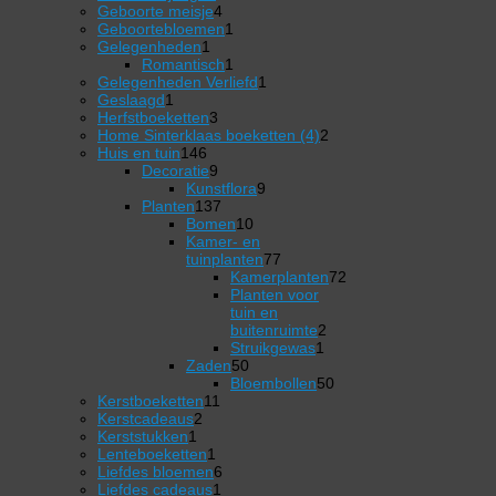
4
producten
Geboorte meisje
4
producten
1
Geboortebloemen
1
1
product
Gelegenheden
1
product
1
Romantisch
1
product
1
Gelegenheden Verliefd
1
1
product
Geslaagd
1
product
3
Herfstboeketten
3
producten
2
Home Sinterklaas boeketten (4)
2
146
producten
Huis en tuin
146
producten
9
Decoratie
9
producten
9
Kunstflora
9
137
producten
Planten
137
producten
10
Bomen
10
producten
Kamer- en
77
tuinplanten
77
producten
Kamerplanten
72
72
Planten voor
producten
tuin en
2
buitenruimte
2
1
producten
Struikgewas
1
50
product
Zaden
50
producten
50
Bloembollen
50
11
producten
Kerstboeketten
11
2
producten
Kerstcadeaus
2
1
producten
Kerststukken
1
product
1
Lenteboeketten
1
product
6
Liefdes bloemen
6
1
producten
Liefdes cadeaus
1