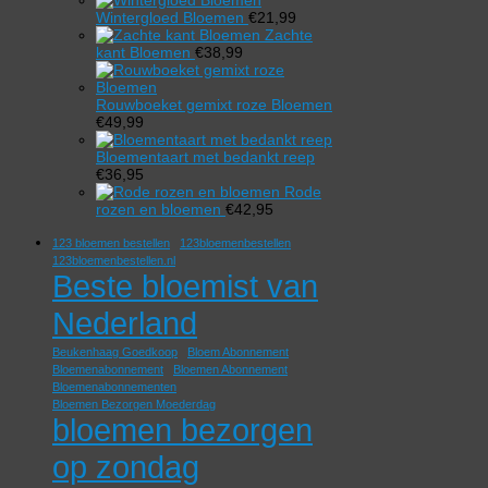
Wintergloed Bloemen
€
21,99
Zachte
kant Bloemen
€
38,99
Rouwboeket gemixt roze Bloemen
€
49,99
Bloementaart met bedankt reep
€
36,95
Rode
rozen en bloemen
€
42,95
123 bloemen bestellen
123bloemenbestellen
123bloemenbestellen.nl
Beste bloemist van
Nederland
Beukenhaag Goedkoop
Bloem Abonnement
Bloemenabonnement
Bloemen Abonnement
Bloemenabonnementen
Bloemen Bezorgen Moederdag
bloemen bezorgen
op zondag