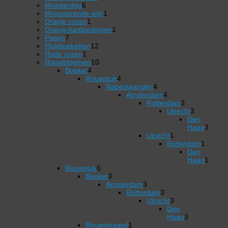
6
product
Moederdag
6
producten
1
Mousserende wijn
1
1
product
Oranje rozen
1
product
1
Overig Aanbiedingen
1
7
product
Pasen
7
producten
12
Plukboeketten
12
1
producten
Rode rozen
1
product
10
Rouwbloemen
10
4
producten
Boeket
4
producten
4
Rouwstuk
4
producten
Nabestaanden
4
4
Amsterdam
4
producten
4
Rotterdam
3
producten
3
Utrecht
3
producten
3
Den
producten
Haag
3
3
Utrecht
1
1
producten
Rotterdam
1
product
1
Den
product
Haag
1
6
1
Rouwstuk
6
producten
3
product
Boeket
3
producten
3
Amsterdam
3
producten
Rotterdam
3
3
Utrecht
3
producten
3
Den
producten
Haag
3
1
3
Rouwdruppel
1