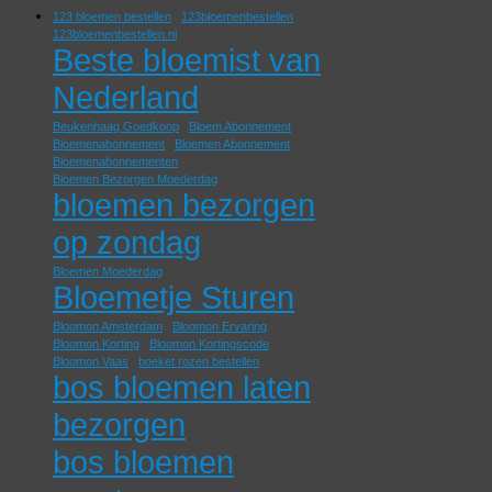
123 bloemen bestellen
123bloemenbestellen
123bloemenbestellen.nl
Beste bloemist van
Nederland
Beukenhaag Goedkoop
Bloem Abonnement
Bloemenabonnement
Bloemen Abonnement
Bloemenabonnementen
Bloemen Bezorgen Moederdag
bloemen bezorgen
op zondag
Bloemen Moederdag
Bloemetje Sturen
Bloomon Amsterdam
Bloomon Ervaring
Bloomon Korting
Bloomon Kortingscode
Bloomon Vaas
boeket rozen bestellen
bos bloemen laten
bezorgen
bos bloemen