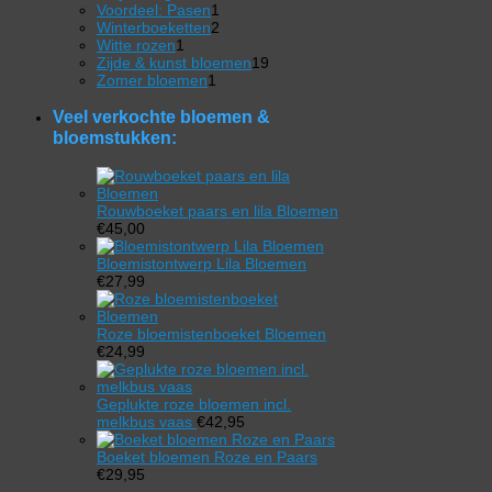
product
1
Voordeel: Pasen
1
product
2
Winterboeketten
2
1
producten
Witte rozen
1
product
19
Zijde & kunst bloemen
19
1
producten
Zomer bloemen
1
product
Veel verkochte bloemen &
bloemstukken:
Rouwboeket paars en lila Bloemen
€
45,00
Bloemistontwerp Lila Bloemen
€
27,99
Roze bloemistenboeket Bloemen
€
24,99
Geplukte roze bloemen incl.
melkbus vaas
€
42,95
Boeket bloemen Roze en Paars
€
29,95