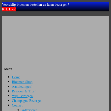
Voordelig bloemen bestellen en laten bezorgen?
Kijk Hier!
Menu
Ga
Home
naar
Bloemen Shop
de
Aanbiedingen!
inhoud
Reviews & Tips!
Wijn Bezorgen
Champagne Bezorgen
Contact
Adverteren