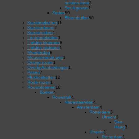
2
buitenruimte
2
1
producten
Struikgewas
1
50
product
Zaden
50
producten
50
Bloembollen
50
11
producten
Kerstboeketten
11
2
producten
Kerstcadeaus
2
1
producten
Kerststukken
1
product
1
Lenteboeketten
1
product
6
Liefdes bloemen
6
1
producten
Liefdes cadeaus
1
6
product
Moederdag
6
producten
1
Mousserende wijn
1
1
product
Oranje rozen
1
product
1
Overig Aanbiedingen
1
7
product
Pasen
7
producten
12
Plukboeketten
12
1
producten
Rode rozen
1
product
10
Rouwbloemen
10
4
producten
Boeket
4
producten
4
Rouwstuk
4
producten
Nabestaanden
4
4
Amsterdam
4
producten
4
Rotterdam
3
producten
3
Utrecht
3
producten
3
Den
producten
Haag
3
3
Utrecht
1
1
producten
Rotterdam
1