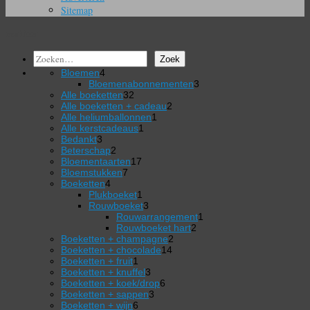
Sitemap
conifeer
Zoeken
Zoek
4
Bloemen
4
producten
3
Bloemenabonnementen
3
32
producten
Alle boeketten
32
producten
2
Alle boeketten + cadeau
2
1
producten
Alle heliumballonnen
1
1
product
Alle kerstcadeaus
1
3
product
Bedankt
3
producten
2
Beterschap
2
producten
17
Bloementaarten
17
7
producten
Bloemstukken
7
4
producten
Boeketten
4
producten
1
Plukboeket
1
product
3
Rouwboeket
3
producten
1
Rouwarrangement
1
2
product
Rouwboeket hart
2
2
producten
Boeketten + champagne
2
14
producten
Boeketten + chocolade
14
1
producten
Boeketten + fruit
1
product
3
Boeketten + knuffel
3
producten
6
Boeketten + koek/drop
6
3
producten
Boeketten + sappen
3
6
producten
Boeketten + wijn
6