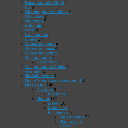
producten
1
Boeketten tot € 25,00
1
9
product
box
9
producten
1
Champagne en bubbels
1
2
product
Chocolade
2
5
producten
Duurzaam
5
3
producten
Felicitatie
3
56
producten
florist
56
producten
2
Fruitmanden
2
17
producten
funeral
17
producten
4
Geboorte jongen
4
4
producten
Geboorte meisje
4
producten
1
Geboortebloemen
1
1
product
Gelegenheden
1
product
1
Romantisch
1
product
1
Gelegenheden Verliefd
1
1
product
Geslaagd
1
product
3
Herfstboeketten
3
producten
2
Home Sinterklaas boeketten (4)
2
146
producten
Huis en tuin
146
producten
9
Decoratie
9
producten
9
Kunstflora
9
137
producten
Planten
137
producten
10
Bomen
10
producten
Kamer- en
77
tuinplanten
77
producten
Kamerplanten
72
72
Planten voor
producten
tuin en