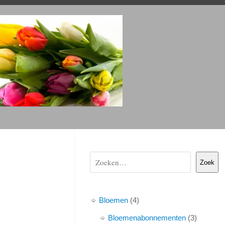
Zoek
Bloemen
4
Bloemenabonnementen
3