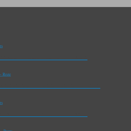
assador’- Bloembollen – Paars
ctaroscordum’- Bloembollen – Roze
assador’- Bloembollen – Paars