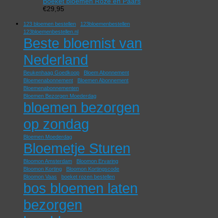
Boeket bloemen Roze en Paars
€
29,95
123 bloemen bestellen
123bloemenbestellen
123bloemenbestellen.nl
Beste bloemist van
Nederland
Beukenhaag Goedkoop
Bloem Abonnement
Bloemenabonnement
Bloemen Abonnement
Bloemenabonnementen
Bloemen Bezorgen Moederdag
bloemen bezorgen
op zondag
Bloemen Moederdag
Bloemetje Sturen
Bloomon Amsterdam
Bloomon Ervaring
Bloomon Korting
Bloomon Kortingscode
Bloomon Vaas
boeket rozen bestellen
bos bloemen laten
bezorgen