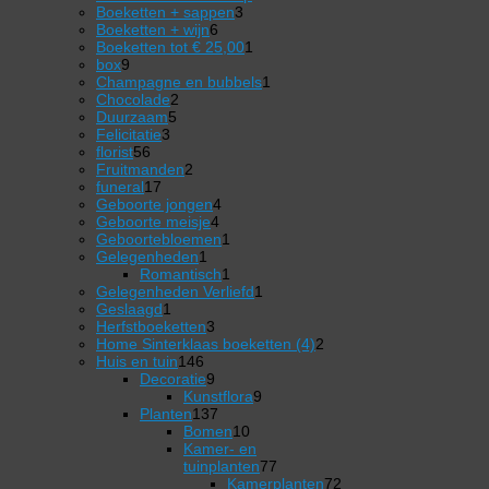
3
producten
Boeketten + sappen
3
6
producten
Boeketten + wijn
6
producten
1
Boeketten tot € 25,00
1
9
product
box
9
producten
1
Champagne en bubbels
1
2
product
Chocolade
2
5
producten
Duurzaam
5
3
producten
Felicitatie
3
56
producten
florist
56
producten
2
Fruitmanden
2
17
producten
funeral
17
producten
4
Geboorte jongen
4
4
producten
Geboorte meisje
4
producten
1
Geboortebloemen
1
1
product
Gelegenheden
1
product
1
Romantisch
1
product
1
Gelegenheden Verliefd
1
1
product
Geslaagd
1
product
3
Herfstboeketten
3
producten
2
Home Sinterklaas boeketten (4)
2
146
producten
Huis en tuin
146
producten
9
Decoratie
9
producten
9
Kunstflora
9
137
producten
Planten
137
producten
10
Bomen
10
producten
Kamer- en
77
tuinplanten
77
producten
Kamerplanten
72