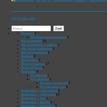
Alliumbollen – Set van 60 – Allium’Pur
€
37,95
Meer info!
Zoeken
Zoek
4
Bloemen
4
producten
3
Bloemenabonnementen
3
32
producten
Alle boeketten
32
producten
2
Alle boeketten + cadeau
2
1
producten
Alle heliumballonnen
1
1
product
Alle kerstcadeaus
1
3
product
Bedankt
3
producten
2
Beterschap
2
producten
17
Bloementaarten
17
7
producten
Bloemstukken
7
4
producten
Boeketten
4
producten
1
Plukboeket
1
product
3
Rouwboeket
3
producten
1
Rouwarrangement
1
2
product
Rouwboeket hart
2
2
producten
Boeketten + champagne
2
14
producten
Boeketten + chocolade
14
1
producten
Boeketten + fruit
1
product
3
Boeketten + knuffel
3
producten
6
Boeketten + koek/drop
6