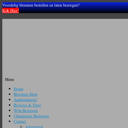
Voordelig bloemen bestellen en laten bezorgen?
Kijk Hier!
Menu
Ga
Home
naar
Bloemen Shop
de
Aanbiedingen!
inhoud
Reviews & Tips!
Wijn Bezorgen
Champagne Bezorgen
Contact
Adverteren