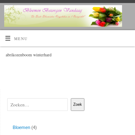
Kijk Hier!
Voordelig bloemen bestellen en laten bezorgen?
MENU
abrikozenboom winterhard
Zoek
Bloemen
4