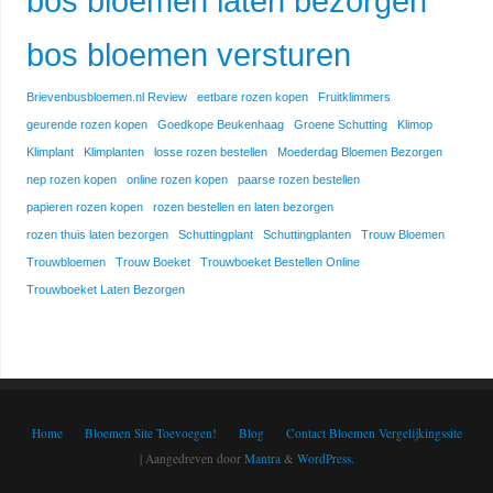
bos bloemen laten bezorgen
bos bloemen versturen
Brievenbusbloemen.nl Review
eetbare rozen kopen
Fruitklimmers
geurende rozen kopen
Goedkope Beukenhaag
Groene Schutting
Klimop
Klimplant
Klimplanten
losse rozen bestellen
Moederdag Bloemen Bezorgen
nep rozen kopen
online rozen kopen
paarse rozen bestellen
papieren rozen kopen
rozen bestellen en laten bezorgen
rozen thuis laten bezorgen
Schuttingplant
Schuttingplanten
Trouw Bloemen
Trouwbloemen
Trouw Boeket
Trouwboeket Bestellen Online
Trouwboeket Laten Bezorgen
Home
Bloemen Site Toevoegen!
Blog
Contact Bloemen Vergelijkingssite
| Aangedreven door
Mantra
&
WordPress.