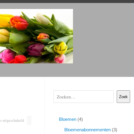
Zoek
Bloemen
4
s uitgeschakeld
Bloemenabonnementen
3