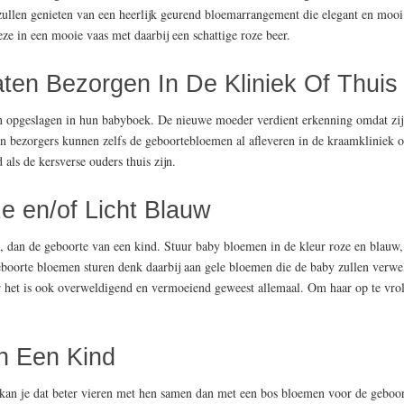
llen genieten van een heerlijk geurend bloemarrangement die elegant en mooi
eze in een mooie vaas met daarbij een schattige roze beer.
en Bezorgen In De Kliniek Of Thuis
den opgeslagen in hun babyboek. De nieuwe moeder verdient erkenning omdat z
en bezorgers kunnen zelfs de geboortebloemen al afleveren in de kraamkliniek o
als de kersverse ouders thuis zijn.
 en/of Licht Blauw
, dan de geboorte van een kind. Stuur baby bloemen in de kleur roze en blauw
eboorte bloemen sturen denk daarbij aan gele bloemen die de baby zullen verw
r het is ook overweldigend en vermoeiend geweest allemaal. Om haar op te vrol
n Een Kind
 kan je dat beter vieren met hen samen dan met een bos bloemen voor de geboor