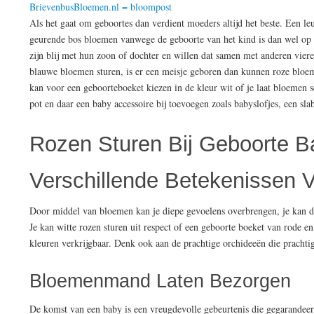
BrievenbusBloemen.nl = bloompost
Als het gaat om geboortes dan verdient moeders altijd het beste. Een l
geurende bos bloemen vanwege de geboorte van het kind is dan wel op z
zijn blij met hun zoon of dochter en willen dat samen met anderen viere
blauwe bloemen sturen, is er een meisje geboren dan kunnen roze bloem
kan voor een geboorteboeket kiezen in de kleur wit of je laat bloemen 
pot en daar een baby accessoire bij toevoegen zoals babyslofjes, een sla
Rozen Sturen Bij Geboorte B
Verschillende Betekenissen 
Door middel van bloemen kan je diepe gevoelens overbrengen, je kan de 
Je kan witte rozen sturen uit respect of een geboorte boeket van rode en
kleuren verkrijgbaar. Denk ook aan de prachtige orchideeën die prachtig
Bloemenmand Laten Bezorgen
De komst van een baby is een vreugdevolle gebeurtenis die gegarandee