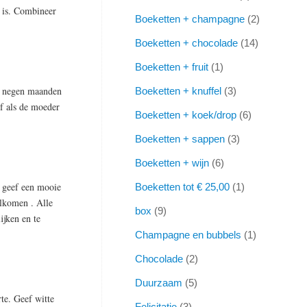
 is. Combineer
Boeketten + champagne
2
Boeketten + chocolade
14
Boeketten + fruit
1
ij negen maanden
Boeketten + knuffel
3
f als de moeder
Boeketten + koek/drop
6
Boeketten + sappen
3
Boeketten + wijn
6
, geef een mooie
Boeketten tot € 25,00
1
elkomen . Alle
box
9
ijken en te
Champagne en bubbels
1
Chocolade
2
Duurzaam
5
te. Geef witte
Felicitatie
3