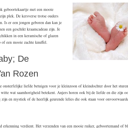
euk geboortekaartje met een mooie
ijn plek. De kersverse trotse ouders
n. Is er een jongen geboren dan kan je
en een geschikt kraamcadeau zijn. Je
schikken in een keramische of glazen
b of een mooie zachte knuffel.
aby; De
Van Rozen
onsterfelijke liefde betuigen voor je kleinzoon of kleindochter door het sture
 witte wat saamhorigheid betekent. Anjers horen ook bij de liefde en die zijn ook
 zijn en mystiek of de heerlijk geurende lelies die ook staan voor onvoorwaardel
rd erkenning verdient. Het verzenden van een mooie ruiker, geboortemand of 