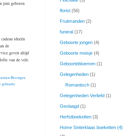
n juni geboren
florist
56
Fruitmanden
2
funeral
17
n cadeau ideeën
Geboorte jongen
4
van de
vice geven altijd
Geboorte meisje
4
lofte van de vele
Geboortebloemen
1
Gelegenheden
1
loemen Bezorgen
,
y geboorte
Romantisch
1
Gelegenheden Verliefd
1
Geslaagd
1
Herfstboeketten
3
Home Sinterklaas boeketten (4)