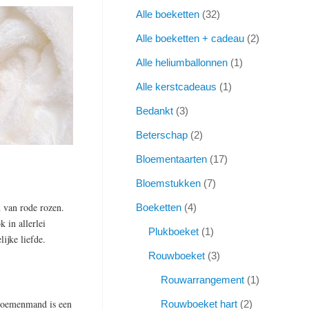
Alle boeketten
32
Alle boeketten + cadeau
2
Alle heliumballonnen
1
Alle kerstcadeaus
1
Bedankt
3
Beterschap
2
Bloementaarten
17
Bloemstukken
7
n van rode rozen.
Boeketten
4
 in allerlei
Plukboeket
1
ijke liefde.
Rouwboeket
3
Rouwarrangement
1
bloemenmand is een
Rouwboeket hart
2