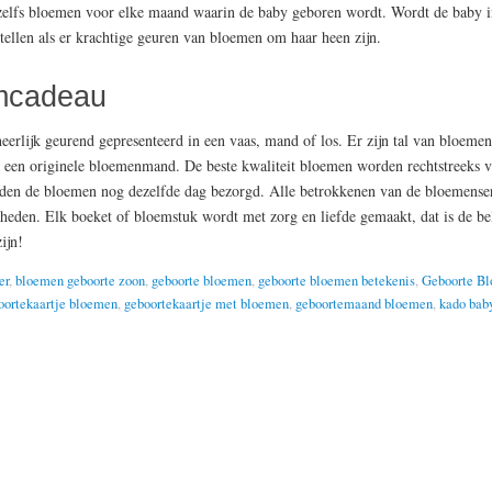
 zelfs bloemen voor elke maand waarin de baby geboren wordt. Wordt de baby i
stellen als er krachtige geuren van bloemen om haar heen zijn.
amcadeau
heerlijk geurend gepresenteerd in een vaas, mand of los. Er zijn tal van bloeme
 een originele bloemenmand. De beste kwaliteit bloemen worden rechtstreeks 
rden de bloemen nog dezelfde dag bezorgd. Alle betrokkenen van de bloemenser
gheden. Elk boeket of bloemstuk wordt met zorg en liefde gemaakt, dat is de be
ijn!
er
,
bloemen geboorte zoon
,
geboorte bloemen
,
geboorte bloemen betekenis
,
Geboorte B
oortekaartje bloemen
,
geboortekaartje met bloemen
,
geboortemaand bloemen
,
kado bab