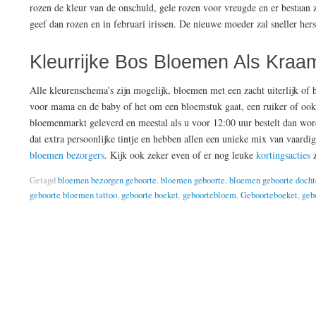
rozen de kleur van de onschuld, gele rozen voor vreugde en er bestaan
geef dan rozen en in februari irissen. De nieuwe moeder zal sneller her
Kleurrijke Bos Bloemen Als Kra
Alle kleurenschema’s zijn mogelijk, bloemen met een zacht uiterlijk of 
voor mama en de baby of het om een bloemstuk gaat, een ruiker of ook
bloemenmarkt geleverd en meestal als u voor 12:00 uur bestelt dan wo
dat extra persoonlijke tintje en hebben allen een unieke mix van vaardi
bloemen bezorgers
. Kijk ook zeker even of er nog leuke
kortingsacties
z
Getagd
bloemen bezorgen geboorte
,
bloemen geboorte
,
bloemen geboorte docht
geboorte bloemen tattoo
,
geboorte boeket
,
geboortebloem
,
Geboorteboeket
,
geb