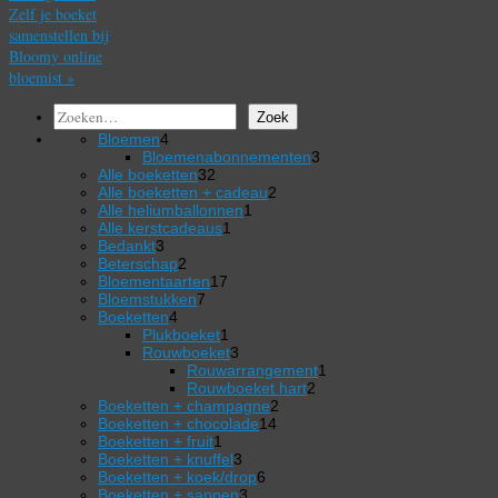
Zelf je boeket
samenstellen bij
Bloomy online
bloemist
»
Zoeken
Zoek
4
Bloemen
4
producten
3
Bloemenabonnementen
3
32
producten
Alle boeketten
32
producten
2
Alle boeketten + cadeau
2
1
producten
Alle heliumballonnen
1
1
product
Alle kerstcadeaus
1
3
product
Bedankt
3
producten
2
Beterschap
2
producten
17
Bloementaarten
17
7
producten
Bloemstukken
7
4
producten
Boeketten
4
producten
1
Plukboeket
1
product
3
Rouwboeket
3
producten
1
Rouwarrangement
1
2
product
Rouwboeket hart
2
2
producten
Boeketten + champagne
2
14
producten
Boeketten + chocolade
14
1
producten
Boeketten + fruit
1
product
3
Boeketten + knuffel
3
producten
6
Boeketten + koek/drop
6
3
producten
Boeketten + sappen
3