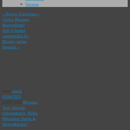
Sitemap
«
Review Frederique’s
Choice Bloemen
Bezorgdienst!
Zelf je boeket
samenstellen bij
Bloomy online
bloemist
»
Geboortekaartje &
Geboorteboeket
Bloemen Laten
Bezorgen
Kraamcadeau!
Door
admin
|
02/06/2025
|
21/01/2026
Bloemen
Voor Speciale
Gelegenheden, Welke
Bijzondere Dagen &
Mogelijkheden!