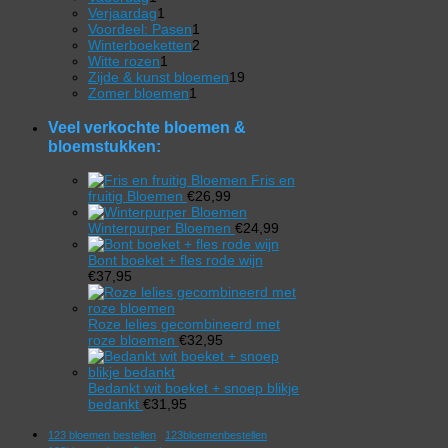
product
1
Verjaardag
1
product
1
Voordeel: Pasen
1
product
2
Winterboeketten
2
1
producten
Witte rozen
1
product
19
Zijde & kunst bloemen
19
1
producten
Zomer bloemen
1
product
Veel verkochte bloemen &
bloemstukken:
Fris en
fruitig Bloemen
€
26,99
Winterpurper Bloemen
€
24,99
Bont boeket + fles rode wijn
€
37,95
Roze lelies gecombineerd met
roze bloemen
€
32,95
Bedankt wit boeket + snoep blikje
bedankt
€
31,95
123 bloemen bestellen
123bloemenbestellen