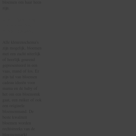
bloemen om haar heen
zijn.
Kleurrijke Bos
Bloemen Als
Kraamcadeau
Alle kleurenschema’s
zijn mogelijk, bloemen
met een zacht uiterlijk
of heerlijk geurend
gepresenteerd in een
vaas, mand of los. Er
zijn tal van bloemen
cadeau ideeën voor
mama en de baby of
het om een bloemstuk
gaat, een ruiker of ook
een originele
bloemenmand. De
beste kwaliteit
bloemen worden
rechtstreeks van de
bloemenmarkt