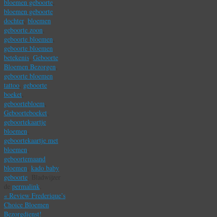
bloemen geboorte
,
bloemen geboorte
dochter
,
bloemen
geboorte zoon
,
geboorte bloemen
,
geboorte bloemen
betekenis
,
Geboorte
Bloemen Bezorgen
,
geboorte bloemen
tattoo
,
geboorte
boeket
,
geboortebloem
,
Geboorteboeket
,
geboortekaartje
bloemen
,
geboortekaartje met
bloemen
,
geboortemaand
bloemen
,
kado baby
geboorte
.
Bladwijzer
de
permalink
.
«
Review Frederique’s
Choice Bloemen
Bezorgdienst!