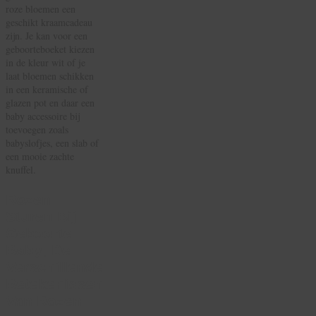
roze bloemen een
geschikt kraamcadeau
zijn. Je kan voor een
geboorteboeket kiezen
in de kleur wit of je
laat bloemen schikken
in een keramische of
glazen pot en daar een
baby accessoire bij
toevoegen zoals
babyslofjes, een slab of
een mooie zachte
knuffel.
Rozen
Sturen Bij
Geboorte
Baby; De
Verschillende
Betekenissen
Van Rozen