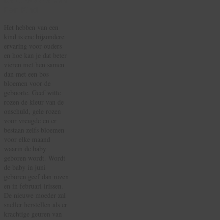
De Geboorte Van
Een Kind
Het hebben van een
kind is ene bijzondere
ervaring voor ouders
en hoe kan je dat beter
vieren met hen samen
dan met een bos
bloemen voor de
geboorte. Geef witte
rozen de kleur van de
onschuld, gele rozen
voor vreugde en er
bestaan zelfs bloemen
voor elke maand
waarin de baby
geboren wordt. Wordt
de baby in juni
geboren geef dan rozen
en in februari irissen.
De nieuwe moeder zal
sneller herstellen als er
krachtige geuren van