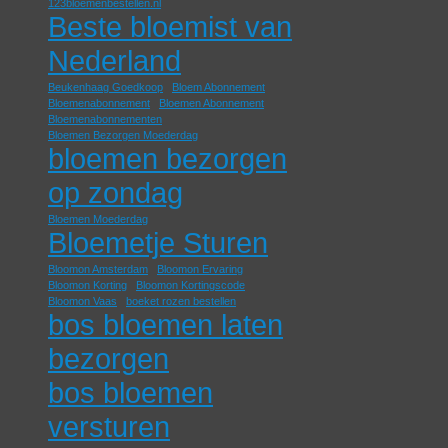
123bloemenbestellen.nl
Beste bloemist van
Nederland
Beukenhaag Goedkoop
Bloem Abonnement
Bloemenabonnement
Bloemen Abonnement
Bloemenabonnementen
Bloemen Bezorgen Moederdag
bloemen bezorgen
op zondag
Bloemen Moederdag
Bloemetje Sturen
Bloomon Amsterdam
Bloomon Ervaring
Bloomon Korting
Bloomon Kortingscode
Bloomon Vaas
boeket rozen bestellen
bos bloemen laten
bezorgen
bos bloemen
versturen