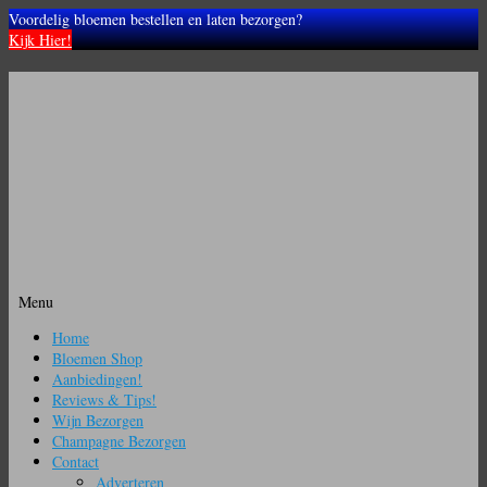
Voordelig bloemen bestellen en laten bezorgen?
Kijk Hier!
Menu
Ga
Home
naar
Bloemen Shop
de
Aanbiedingen!
inhoud
Reviews & Tips!
Wijn Bezorgen
Champagne Bezorgen
Contact
Adverteren