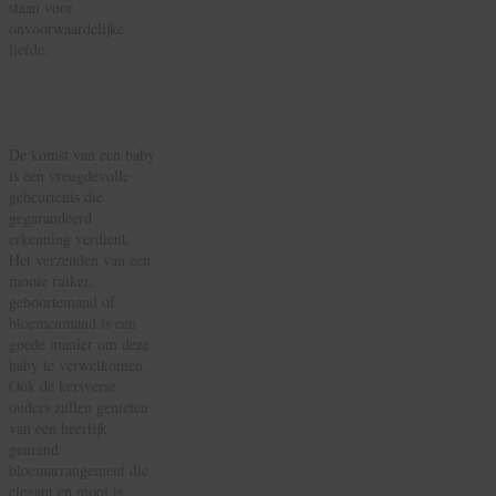
staan voor
onvoorwaardelijke
liefde.
Bloemenmand
Laten Bezorgen
De komst van een baby
is een vreugdevolle
gebeurtenis die
gegarandeerd
erkenning verdient.
Het verzenden van een
mooie ruiker,
geboortemand of
bloemenmand is een
goede manier om deze
baby te verwelkomen.
Ook de kersverse
ouders zullen genieten
van een heerlijk
geurend
bloemarrangement die
elegant en mooi is.