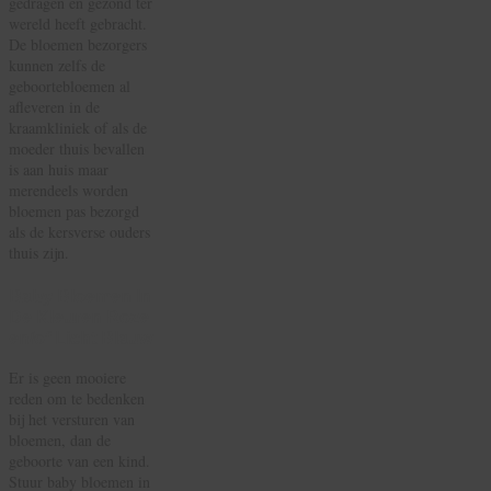
gedragen en gezond ter
wereld heeft gebracht.
De bloemen bezorgers
kunnen zelfs de
geboortebloemen al
afleveren in de
kraamkliniek of als de
moeder thuis bevallen
is aan huis maar
merendeels worden
bloemen pas bezorgd
als de kersverse ouders
thuis zijn.
Baby Bloemen In
De Kleuren Roze
en/of Licht Blauw
Er is geen mooiere
reden om te bedenken
bij het versturen van
bloemen, dan de
geboorte van een kind.
Stuur baby bloemen in