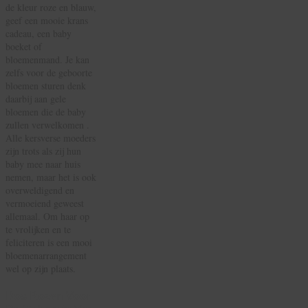
de kleur roze en blauw,
geef een mooie krans
cadeau, een baby
boeket of
bloemenmand. Je kan
zelfs voor de geboorte
bloemen sturen denk
daarbij aan gele
bloemen die de baby
zullen verwelkomen .
Alle kersverse moeders
zijn trots als zij hun
baby mee naar huis
nemen, maar het is ook
overweldigend en
vermoeiend geweest
allemaal. Om haar op
te vrolijken en te
feliciteren is een mooi
bloemenarrangement
wel op zijn plaats.
Bos Rozen Voor