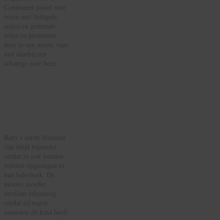
Combineer pastel roze
rozen met lichtgele
anjers en geurende
lelies en presenteer
deze in een mooie vaas
met daarbij een
schattige roze beer.
Boeket Voor
Pasgeboren
Baby Laten
Bezorgen In De
Kliniek Of Thuis
Baby’s eerste bloemen
zijn altijd bijzonder
omdat ze ook kunnen
worden opgeslagen in
hun babyboek. De
nieuwe moeder
verdient erkenning
omdat zij negen
maanden dit kind heeft