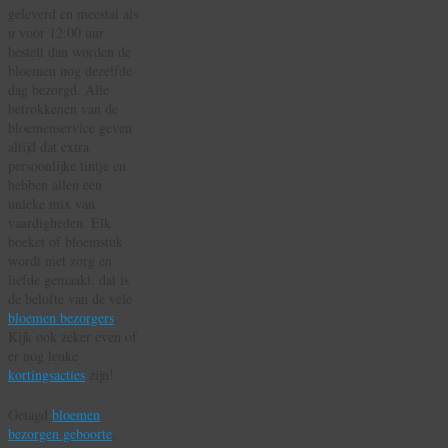
geleverd en meestal als
u voor 12:00 uur
bestelt dan worden de
bloemen nog dezelfde
dag bezorgd. Alle
betrokkenen van de
bloemenservice geven
altijd dat extra
persoonlijke tintje en
hebben allen een
unieke mix van
vaardigheden. Elk
boeket of bloemstuk
wordt met zorg en
liefde gemaakt, dat is
de belofte van de vele
bloemen bezorgers
.
Kijk ook zeker even of
er nog leuke
kortingsacties
zijn!
Getagd
bloemen
bezorgen geboorte
,