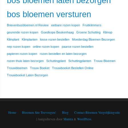
bos bloemen laten bezorgen
bos bloemen versturen
Brievenbusbloemen.nl Review
eetbare rozen kopen
Fruitklimmers
geurende rozen kopen
Goedkope Beukenhaag
Groene Schutting
Klimop
Klimplant
Klimplanten
losse rozen bestellen
Moederdag Bloemen Bezorgen
nep rozen kopen
online rozen kopen
paarse rozen bestellen
papieren rozen kopen
rozen bestellen en laten bezorgen
rozen thuis laten bezorgen
Schuttingplant
Schuttingplanten
Trouw Bloemen
Trouwbloemen
Trouw Boeket
Trouwboeket Bestellen Online
Trouwboeket Laten Bezorgen
Home
Bloemen Site Toevoegen!
Blog
Contact Bloemen Vergelijkingssite
| Aangedreven door
Mantra
&
WordPress.