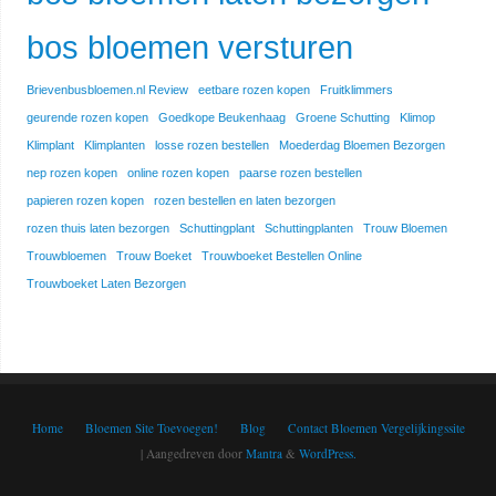
bos bloemen versturen
Brievenbusbloemen.nl Review
eetbare rozen kopen
Fruitklimmers
geurende rozen kopen
Goedkope Beukenhaag
Groene Schutting
Klimop
Klimplant
Klimplanten
losse rozen bestellen
Moederdag Bloemen Bezorgen
nep rozen kopen
online rozen kopen
paarse rozen bestellen
papieren rozen kopen
rozen bestellen en laten bezorgen
rozen thuis laten bezorgen
Schuttingplant
Schuttingplanten
Trouw Bloemen
Trouwbloemen
Trouw Boeket
Trouwboeket Bestellen Online
Trouwboeket Laten Bezorgen
Home
Bloemen Site Toevoegen!
Blog
Contact Bloemen Vergelijkingssite
| Aangedreven door
Mantra
&
WordPress.