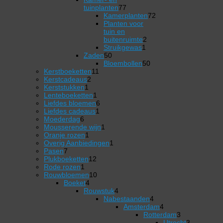
77
tuinplanten
77
producten
Kamerplanten
72
72
Planten voor
producten
tuin en
2
buitenruimte
2
1
producten
Struikgewas
1
50
product
Zaden
50
producten
50
Bloembollen
50
11
producten
Kerstboeketten
11
2
producten
Kerstcadeaus
2
1
producten
Kerststukken
1
product
1
Lenteboeketten
1
product
6
Liefdes bloemen
6
1
producten
Liefdes cadeaus
1
6
product
Moederdag
6
producten
1
Mousserende wijn
1
1
product
Oranje rozen
1
product
1
Overig Aanbiedingen
1
7
product
Pasen
7
producten
12
Plukboeketten
12
1
producten
Rode rozen
1
product
10
Rouwbloemen
10
4
producten
Boeket
4
producten
4
Rouwstuk
4
producten
Nabestaanden
4
4
Amsterdam
4
producten
4
Rotterdam
3
producten
3
Utrecht
3