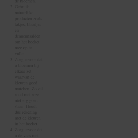
de bloemen.
Gebruik
natuurlijke
producten zoals
takjes, blaadjes
en
dennennaalden
om het boeket
mee op te
vullen.
Zorg ervoor dat
u bloemen bij
elkaar zet
waarvan de
kleuren goed
matchen. Zo zal
rood met roze
niet erg goed
staan. Houdt
dus rekening
met de kleuren
in het boeket.
Zorg ervoor dat
u de vaas met