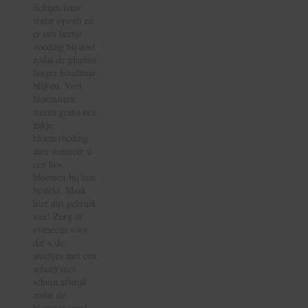
lichtjes lauw
water opvult en
er een beetje
voeding bij doet
zodat de planten
langer houdbaar
blijven. Veel
bloemisten
sturen gratis een
zakje
bloemvoeding
mee wanneer u
een bos
bloemen bij hun
besteld. Maak
hier dus gebruik
van! Zorg er
eveneens voor
dat u de
steeltjes met een
scherp mes
schuin afsnijd
zodat de
bloemen goed