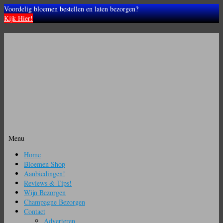
Voordelig bloemen bestellen en laten bezorgen?
Kijk Hier!
Menu
Ga
Home
naar
Bloemen Shop
de
Aanbiedingen!
inhoud
Reviews & Tips!
Wijn Bezorgen
Champagne Bezorgen
Contact
Adverteren