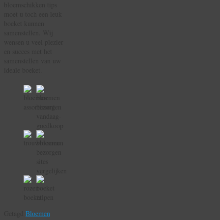
bloemschikken tips
moet u toch een leuk
boeket kunnen
samenstellen. Wij
wensen u veel plezier
en succes met het
samenstellen van uw
ideale boeket.
Getagd
Bloemen