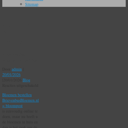
Sitemap
Tag
archieven:
Bloemen
Schikken
5 Eenvoudige
Bloemschikken Tips
Door
admin
|
20/01/2026
|
20/01/2026
Blog
voor
Reacties uitgeschakeld
5
Bloemen bestellen
Eenvoudige
BrievenbusBloemen.nl
Bloemschikken
= bloompost
Tips
is eenvoudig online te
doen, maar nu heeft u
de bloemen in huis en
dan is het zaak om de