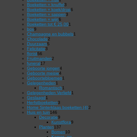
product
3
Boeketten + knuffel
3
producten
6
Boeketten + koek/drop
6
3
producten
Boeketten + sappen
3
6
producten
Boeketten + wijn
6
producten
1
Boeketten tot € 25,00
1
9
product
box
9
producten
1
Champagne en bubbels
1
2
product
Chocolade
2
5
producten
Duurzaam
5
3
producten
Felicitatie
3
56
producten
florist
56
producten
2
Fruitmanden
2
17
producten
funeral
17
producten
4
Geboorte jongen
4
4
producten
Geboorte meisje
4
producten
1
Geboortebloemen
1
1
product
Gelegenheden
1
product
1
Romantisch
1
product
1
Gelegenheden Verliefd
1
1
product
Geslaagd
1
product
3
Herfstboeketten
3
producten
2
Home Sinterklaas boeketten (4)
2
146
producten
Huis en tuin
146
producten
9
Decoratie
9
producten
9
Kunstflora
9
137
producten
Planten
137
producten
10
Bomen
10
producten
Kamer- en