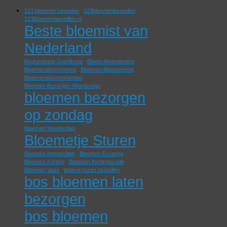
123 bloemen bestellen
123bloemenbestellen
123bloemenbestellen.nl
Beste bloemist van
Nederland
Beukenhaag Goedkoop
Bloem Abonnement
Bloemenabonnement
Bloemen Abonnement
Bloemenabonnementen
Bloemen Bezorgen Moederdag
bloemen bezorgen
op zondag
Bloemen Moederdag
Bloemetje Sturen
Bloomon Amsterdam
Bloomon Ervaring
Bloomon Korting
Bloomon Kortingscode
Bloomon Vaas
boeket rozen bestellen
bos bloemen laten
bezorgen
bos bloemen