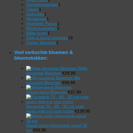
product
1
Secretaressedag
1
1
product
Tulpen
1
product
1
Vaderdag
1
product
1
Verjaardag
1
product
1
Voordeel: Pasen
1
product
2
Winterboeketten
2
1
producten
Witte rozen
1
product
19
Zijde & kunst bloemen
19
1
producten
Zomer bloemen
1
product
Veel verkochte bloemen &
bloemstukken:
Witte
elegantie Bloemen
€
29,99
Wit
rouwstuk Bloemen
€
99,99
Wintergenot Bloemen
€
37,99
Rouwstuk 70 - 80 - 90 cm roze
paars met o.a roze rozen
€
139,95
Mixed rozen bloemstuk vanaf 30
cm
€
59,95