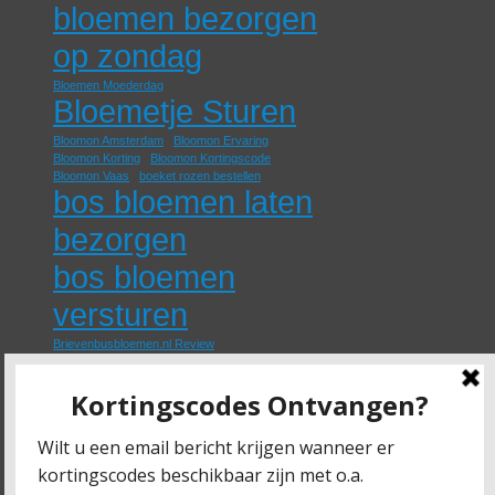
bloemen bezorgen
op zondag
Bloemen Moederdag
Bloemetje Sturen
Bloomon Amsterdam
Bloomon Ervaring
Bloomon Korting
Bloomon Kortingscode
Bloomon Vaas
boeket rozen bestellen
bos bloemen laten
bezorgen
bos bloemen
versturen
Brievenbusbloemen.nl Review
eetbare rozen kopen
Fruitklimmers
geurende rozen kopen
Goedkope Beukenhaag
Groene Schutting
Klimop
Klimplant
Klimplanten
losse rozen bestellen
Moederdag Bloemen Bezorgen
nep rozen kopen
online rozen kopen
paarse rozen bestellen
papieren rozen kopen
rozen bestellen en laten bezorgen