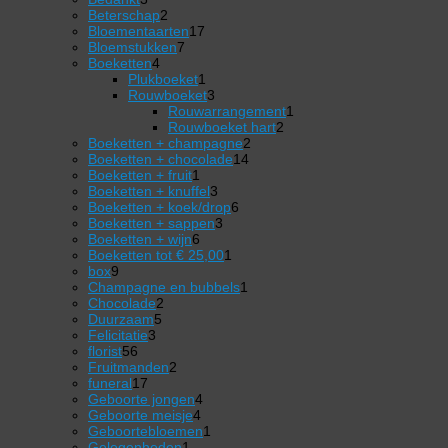
producten
2
Beterschap
2
producten
17
Bloementaarten
17
7
producten
Bloemstukken
7
4
producten
Boeketten
4
producten
1
Plukboeket
1
product
3
Rouwboeket
3
producten
1
Rouwarrangement
1
2
product
Rouwboeket hart
2
2
producten
Boeketten + champagne
2
14
producten
Boeketten + chocolade
14
1
producten
Boeketten + fruit
1
product
3
Boeketten + knuffel
3
producten
6
Boeketten + koek/drop
6
3
producten
Boeketten + sappen
3
6
producten
Boeketten + wijn
6
producten
1
Boeketten tot € 25,00
1
9
product
box
9
producten
1
Champagne en bubbels
1
2
product
Chocolade
2
5
producten
Duurzaam
5
3
producten
Felicitatie
3
56
producten
florist
56
producten
2
Fruitmanden
2
17
producten
funeral
17
producten
4
Geboorte jongen
4
4
producten
Geboorte meisje
4
producten
1
Geboortebloemen
1
1
product
Gelegenheden
1