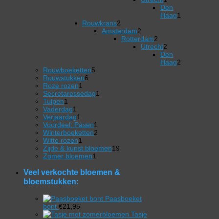
product
1
Den
product
Haag
1
2
1
Rouwkrans
2
producten
2
product
Amsterdam
2
producten
Rotterdam
2
2
Utrecht
2
producten
2
Den
producten
Haag
2
5
2
Rouwboeketten
5
6
producten
producten
Rouwstukken
6
1
producten
Roze rozen
1
product
1
Secretaressedag
1
1
product
Tulpen
1
product
1
Vaderdag
1
product
1
Verjaardag
1
product
1
Voordeel: Pasen
1
product
2
Winterboeketten
2
1
producten
Witte rozen
1
product
19
Zijde & kunst bloemen
19
1
producten
Zomer bloemen
1
product
Veel verkochte bloemen &
bloemstukken:
Paasboeket
bont
€
21,95
Tasje