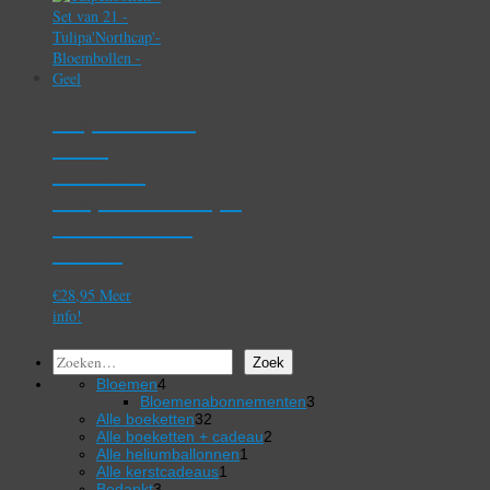
Tulpenbollen
– Set
van 21 –
Tulipa’Northcap’-
Bloembollen
– Geel
€
28,95
Meer
info!
Zoeken
Zoek
4
Bloemen
4
producten
3
Bloemenabonnementen
3
32
producten
Alle boeketten
32
producten
2
Alle boeketten + cadeau
2
1
producten
Alle heliumballonnen
1
1
product
Alle kerstcadeaus
1
3
product
Bedankt
3