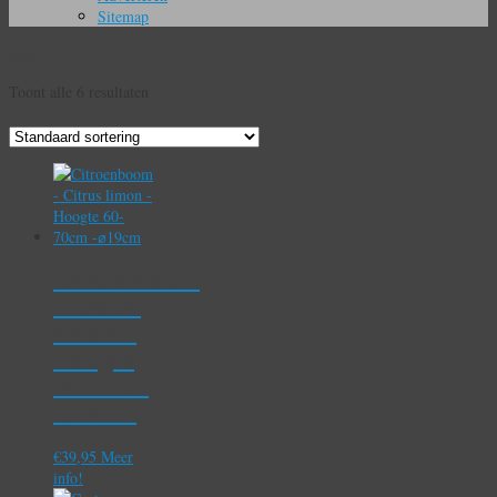
Sitemap
Geel
Toont alle 6 resultaten
Citroenboom
– Citrus
limon –
Hoogte
60-70cm
-⌀19cm
€
39,95
Meer
info!