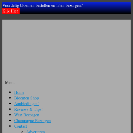
Voordelig bloemen bestellen en laten bezorgen?
Kijk Hier!
Menu
Ga
Home
naar
Bloemen Shop
de
Aanbiedingen!
inhoud
Reviews & Tips!
Wijn Bezorgen
Champagne Bezorgen
Contact
Adverteren