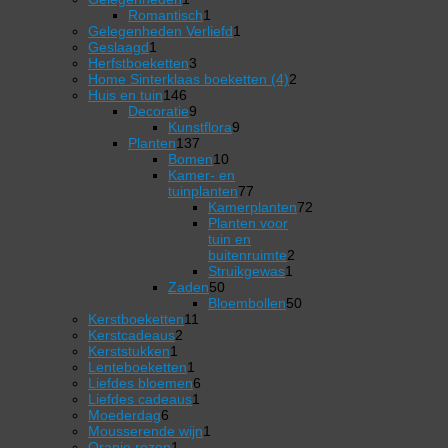
product
1
Romantisch
1
product
1
Gelegenheden Verliefd
1
1
product
Geslaagd
1
product
3
Herfstboeketten
3
producten
2
Home Sinterklaas boeketten (4)
2
146
producten
Huis en tuin
146
producten
9
Decoratie
9
producten
9
Kunstflora
9
137
producten
Planten
137
producten
10
Bomen
10
producten
Kamer- en
77
tuinplanten
77
producten
Kamerplanten
72
72
Planten voor
producten
tuin en
2
buitenruimte
2
1
producten
Struikgewas
1
50
product
Zaden
50
producten
50
Bloembollen
50
11
producten
Kerstboeketten
11
2
producten
Kerstcadeaus
2
1
producten
Kerststukken
1
product
1
Lenteboeketten
1
product
6
Liefdes bloemen
6
1
producten
Liefdes cadeaus
1
6
product
Moederdag
6
producten
1
Mousserende wijn
1
1
product
Oranje rozen
1