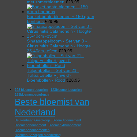
met zomerbloemen
€
23,95
Boeket bonte bloemen + 150 gram
bonbons
€
29,95
Sinaasappelboom - Set van 3 -
Citrus mitis Calamondin - Hoogte
25-40cm -⌀9cm
€
29,95
Tulpenbollen - Set van 21 -
Tulipa'Estella Rijnveld'-
Bloembollen - Rood
€
28,95
123 bloemen bestellen
123bloemenbestellen
123bloemenbestellen.nl
Beste bloemist van
Nederland
Beukenhaag Goedkoop
Bloem Abonnement
Bloemenabonnement
Bloemen Abonnement
Bloemenabonnementen
Bloemen Bezorgen Moederdag