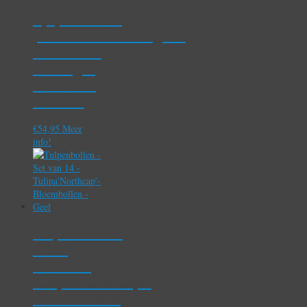
Epipremnum
pinnatum’Goldfinger’-
Goudrank
– Hoogte
25-35 cm
-ø17cm
€
54,95
Meer
info!
Tulpenbollen
– Set
van 14 –
Tulipa’Northcap’-
Bloembollen