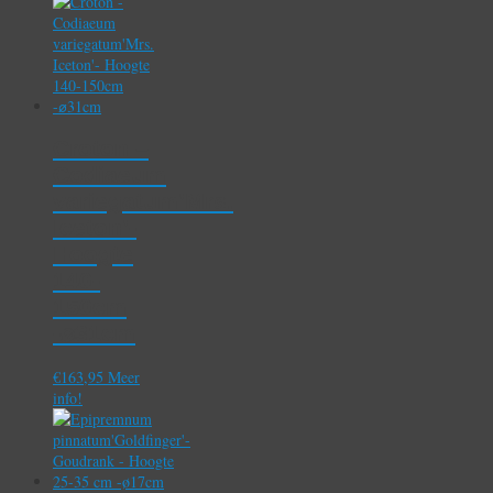
Croton –
Codiaeum
variegatum’Mrs.
Iceton’-
Hoogte
140-
150cm
-⌀31cm
€
163,95
Meer
info!