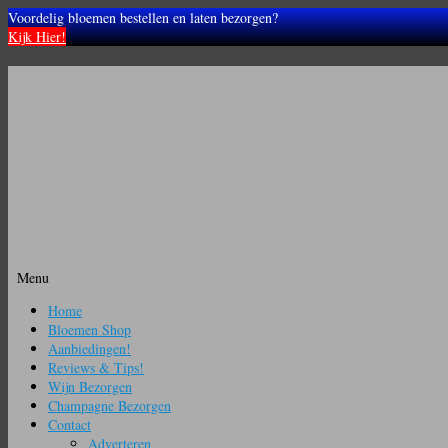
Voordelig bloemen bestellen en laten bezorgen?
Kijk Hier!
Menu
Ga
Home
naar
Bloemen Shop
de
Aanbiedingen!
inhoud
Reviews & Tips!
Wijn Bezorgen
Champagne Bezorgen
Contact
Adverteren