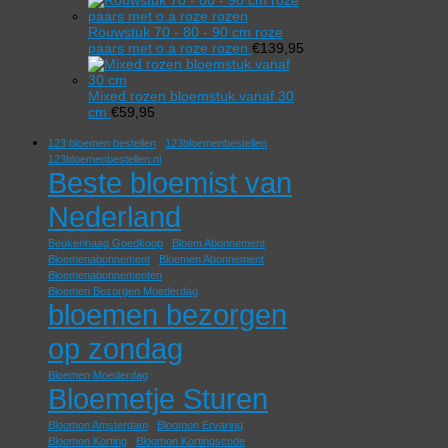
Rouwstuk 70 - 80 - 90 cm roze
paars met o.a roze rozen
€
139,95
Mixed rozen bloemstuk vanaf 30
cm
€
59,95
123 bloemen bestellen
123bloemenbestellen
123bloemenbestellen.nl
Beste bloemist van
Nederland
Beukenhaag Goedkoop
Bloem Abonnement
Bloemenabonnement
Bloemen Abonnement
Bloemenabonnementen
Bloemen Bezorgen Moederdag
bloemen bezorgen
op zondag
Bloemen Moederdag
Bloemetje Sturen
Bloomon Amsterdam
Bloomon Ervaring
Bloomon Korting
Bloomon Kortingscode