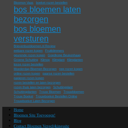
Bloomon Vaas
boeket rozen bestellen
bos bloemen laten
bezorgen
bos bloemen
versturen
Brievenbusbloemen.nl Review
eetbare rozen kopen
Fruitklimmers
geurende rozen kopen
Goedkope Beukenhaag
Groene Schutting
Klimop
Klimplant
Klimplanten
losse rozen bestellen
Moederdag Bloemen Bezorgen
nep rozen kopen
online rozen kopen
paarse rozen bestellen
papieren rozen kopen
rozen bestellen en laten bezorgen
rozen thuis laten bezorgen
Schuttingplant
Schuttingplanten
Trouw Bloemen
Trouwbloemen
Trouw Boeket
Trouwboeket Bestellen Online
Trouwboeket Laten Bezorgen
Home
Bloemen Site Toevoegen!
Blog
Contact Bloemen Vergelijkingssite