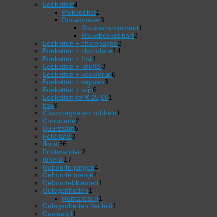
4
producten
Boeketten
4
producten
1
Plukboeket
1
product
3
Rouwboeket
3
producten
1
Rouwarrangement
1
2
product
Rouwboeket hart
2
2
producten
Boeketten + champagne
2
14
producten
Boeketten + chocolade
14
1
producten
Boeketten + fruit
1
product
3
Boeketten + knuffel
3
producten
6
Boeketten + koek/drop
6
3
producten
Boeketten + sappen
3
6
producten
Boeketten + wijn
6
producten
1
Boeketten tot € 25,00
1
9
product
box
9
producten
1
Champagne en bubbels
1
2
product
Chocolade
2
5
producten
Duurzaam
5
3
producten
Felicitatie
3
56
producten
florist
56
producten
2
Fruitmanden
2
17
producten
funeral
17
producten
4
Geboorte jongen
4
4
producten
Geboorte meisje
4
producten
1
Geboortebloemen
1
1
product
Gelegenheden
1
product
1
Romantisch
1
product
1
Gelegenheden Verliefd
1
1
product
Geslaagd
1