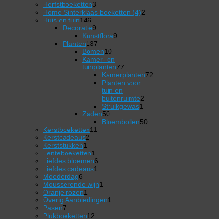
product
3
Herfstboeketten
3
producten
2
Home Sinterklaas boeketten (4)
2
146
producten
Huis en tuin
146
producten
9
Decoratie
9
producten
9
Kunstflora
9
137
producten
Planten
137
producten
10
Bomen
10
producten
Kamer- en
77
tuinplanten
77
producten
Kamerplanten
72
72
Planten voor
producten
tuin en
2
buitenruimte
2
1
producten
Struikgewas
1
50
product
Zaden
50
producten
50
Bloembollen
50
11
producten
Kerstboeketten
11
2
producten
Kerstcadeaus
2
1
producten
Kerststukken
1
product
1
Lenteboeketten
1
product
6
Liefdes bloemen
6
1
producten
Liefdes cadeaus
1
6
product
Moederdag
6
producten
1
Mousserende wijn
1
1
product
Oranje rozen
1
product
1
Overig Aanbiedingen
1
7
product
Pasen
7
producten
12
Plukboeketten
12