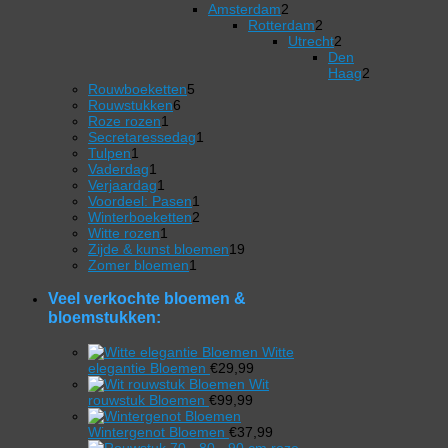
producten
2
product
Amsterdam
2
producten
Rotterdam
2
2
Utrecht
2
producten
2
Den
producten
Haag
2
5
2
Rouwboeketten
5
6
producten
producten
Rouwstukken
6
1
producten
Roze rozen
1
product
1
Secretaressedag
1
1
product
Tulpen
1
product
1
Vaderdag
1
product
1
Verjaardag
1
product
1
Voordeel: Pasen
1
product
2
Winterboeketten
2
1
producten
Witte rozen
1
product
19
Zijde & kunst bloemen
19
1
producten
Zomer bloemen
1
product
Veel verkochte bloemen &
bloemstukken:
Witte
elegantie Bloemen
€
29,99
Wit
rouwstuk Bloemen
€
99,99
Wintergenot Bloemen
€
37,99