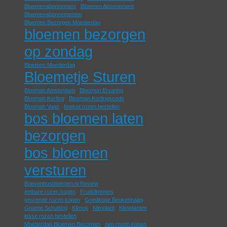
Bloemenabonnement
Bloemen Abonnement
Bloemenabonnementen
Bloemen Bezorgen Moederdag
bloemen bezorgen
op zondag
Bloemen Moederdag
Bloemetje Sturen
Bloomon Amsterdam
Bloomon Ervaring
Bloomon Korting
Bloomon Kortingscode
Bloomon Vaas
boeket rozen bestellen
bos bloemen laten
bezorgen
bos bloemen
versturen
Brievenbusbloemen.nl Review
eetbare rozen kopen
Fruitklimmers
geurende rozen kopen
Goedkope Beukenhaag
Groene Schutting
Klimop
Klimplant
Klimplanten
losse rozen bestellen
Moederdag Bloemen Bezorgen
nep rozen kopen