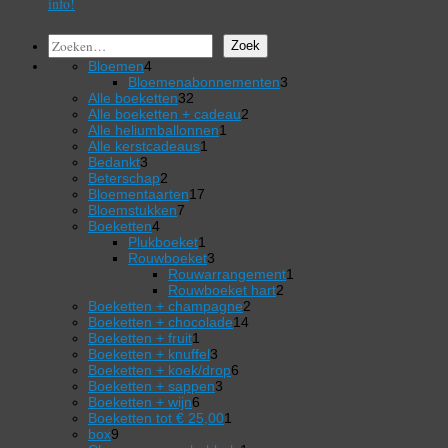
info!
Zoeken
Zoek
4
Bloemen
4
producten
3
Bloemenabonnementen
3
32
producten
Alle boeketten
32
producten
2
Alle boeketten + cadeau
2
1
producten
Alle heliumballonnen
1
1
product
Alle kerstcadeaus
1
3
product
Bedankt
3
producten
2
Beterschap
2
producten
17
Bloementaarten
17
7
producten
Bloemstukken
7
4
producten
Boeketten
4
producten
1
Plukboeket
1
product
3
Rouwboeket
3
producten
1
Rouwarrangement
1
2
product
Rouwboeket hart
2
2
producten
Boeketten + champagne
2
14
producten
Boeketten + chocolade
14
1
producten
Boeketten + fruit
1
product
3
Boeketten + knuffel
3
producten
6
Boeketten + koek/drop
6
3
producten
Boeketten + sappen
3
6
producten
Boeketten + wijn
6
producten
1
Boeketten tot € 25,00
1
9
product
box
9