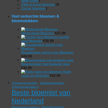
1
producten
Witte rozen
1
product
19
Zijde & kunst bloemen
19
1
producten
Zomer bloemen
1
product
Veel verkochte bloemen &
bloemstukken:
Wintergloed Bloemen
€
21,99
Zachte
kant Bloemen
€
38,99
Rouwboeket gemixt roze Bloemen
€
49,99
Bloementaart met bedankt reep
€
36,95
Rode
rozen en bloemen
€
42,95
123 bloemen bestellen
123bloemenbestellen
123bloemenbestellen.nl
Beste bloemist van
Nederland
Beukenhaag Goedkoop
Bloem Abonnement