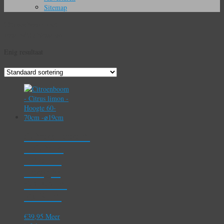
Sitemap
Citroenboom met
roomwitte bloemen
Enig resultaat
Citroenboom
– Citrus
limon –
Hoogte
60-70cm
-⌀19cm
€
39,95
Meer