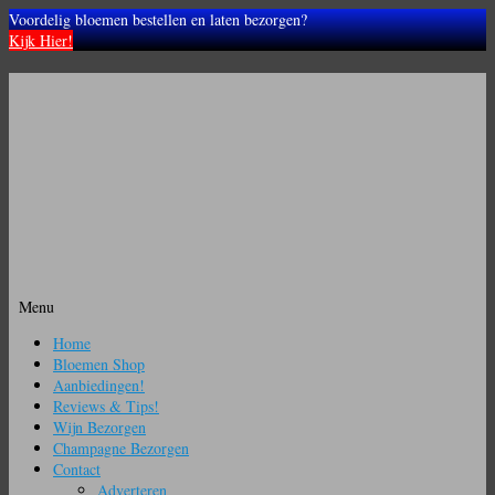
Voordelig bloemen bestellen en laten bezorgen?
Kijk Hier!
Menu
Ga
Home
naar
Bloemen Shop
de
Aanbiedingen!
inhoud
Reviews & Tips!
Wijn Bezorgen
Champagne Bezorgen
Contact
Adverteren