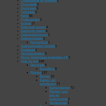
producten
1
Champagne en bubbels
1
2
product
Chocolade
2
5
producten
Duurzaam
5
3
producten
Felicitatie
3
56
producten
florist
56
producten
2
Fruitmanden
2
17
producten
funeral
17
producten
4
Geboorte jongen
4
4
producten
Geboorte meisje
4
producten
1
Geboortebloemen
1
1
product
Gelegenheden
1
product
1
Romantisch
1
product
1
Gelegenheden Verliefd
1
1
product
Geslaagd
1
product
3
Herfstboeketten
3
producten
2
Home Sinterklaas boeketten (4)
2
146
producten
Huis en tuin
146
producten
9
Decoratie
9
producten
9
Kunstflora
9
137
producten
Planten
137
producten
10
Bomen
10
producten
Kamer- en
77
tuinplanten
77
producten
Kamerplanten
72
72
Planten voor
producten
tuin en
2
buitenruimte
2
1
producten
Struikgewas
1