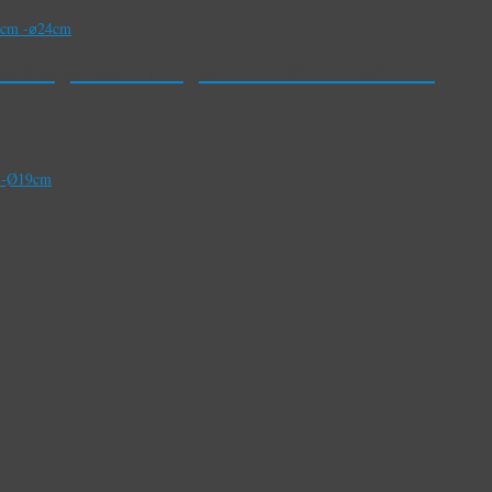
a’Magenta’- Hoogte 110-130cm -⌀24cm
m -Ø19cm