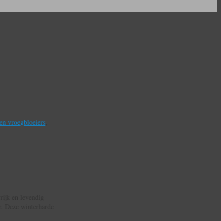
en vroegbloeiers
,
rrijk en levendig
r. Deze winterharde