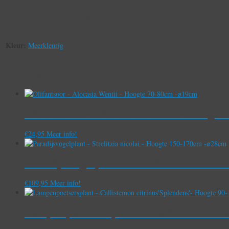
Aanvullende informatie
Kleur:
Meerkleurig
Gerelateerde producten
Olifantsoor – Alocasia Wentii – Hoogt
€
24,95
Meer info!
Paradijsvogelplant – Strelitzia nicola
€
109,95
Meer info!
Lampenpoetsersplant – Callistemon ci