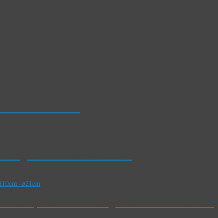
e 70-80cm -⌀19cm
i – Hoogte 150-170cm -⌀28cm
trinus’Splendens’- Hoogte 90-110cm -⌀21cm