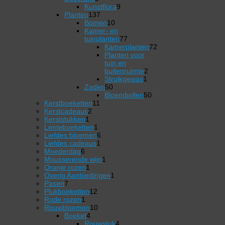
producten
9
Kunstflora
9
137
producten
Planten
137
producten
10
Bomen
10
producten
Kamer- en
77
tuinplanten
77
producten
Kamerplanten
72
72
Planten voor
producten
tuin en
2
buitenruimte
2
1
producten
Struikgewas
1
50
product
Zaden
50
producten
50
Bloembollen
50
11
producten
Kerstboeketten
11
2
producten
Kerstcadeaus
2
1
producten
Kerststukken
1
product
1
Lenteboeketten
1
product
6
Liefdes bloemen
6
1
producten
Liefdes cadeaus
1
6
product
Moederdag
6
producten
1
Mousserende wijn
1
1
product
Oranje rozen
1
product
1
Overig Aanbiedingen
1
7
product
Pasen
7
producten
12
Plukboeketten
12
1
producten
Rode rozen
1
product
10
Rouwbloemen
10
4
producten
Boeket
4
producten
4
Rouwstuk
4