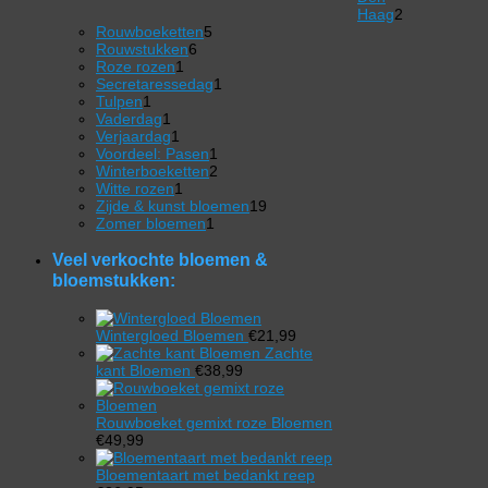
producten
Haag
2
5
2
Rouwboeketten
5
6
producten
producten
Rouwstukken
6
1
producten
Roze rozen
1
product
1
Secretaressedag
1
1
product
Tulpen
1
product
1
Vaderdag
1
product
1
Verjaardag
1
product
1
Voordeel: Pasen
1
product
2
Winterboeketten
2
1
producten
Witte rozen
1
product
19
Zijde & kunst bloemen
19
1
producten
Zomer bloemen
1
product
Veel verkochte bloemen &
bloemstukken:
Wintergloed Bloemen
€
21,99
Zachte
kant Bloemen
€
38,99
Rouwboeket gemixt roze Bloemen
€
49,99
Bloementaart met bedankt reep