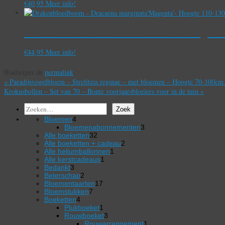
€
40,95
Meer info!
Drakenbloedboom – Dracaena marginat
€
44,95
Meer info!
Bladwijzer de
permalink
.
«
Paradijsvogelbloem – Strelitzia reginae – met bloemen – Hoogte 70-100c
Krokusbollen – Set van 70 – Bonte voorjaarsbloeiers voor in de tuin
»
Zoeken
Zoek
4
Bloemen
4
producten
3
Bloemenabonnementen
3
32
producten
Alle boeketten
32
producten
2
Alle boeketten + cadeau
2
1
producten
Alle heliumballonnen
1
1
product
Alle kerstcadeaus
1
3
product
Bedankt
3
producten
2
Beterschap
2
producten
17
Bloementaarten
17
7
producten
Bloemstukken
7
4
producten
Boeketten
4
producten
1
Plukboeket
1
product
3
Rouwboeket
3
producten
1
Rouwarrangement
1