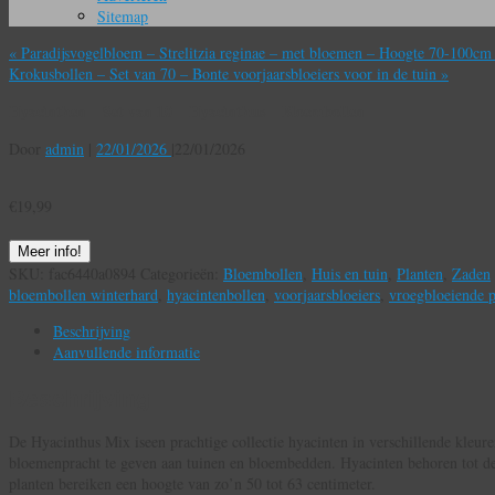
Sitemap
«
Paradijsvogelbloem – Strelitzia reginae – met bloemen – Hoogte 70-100c
Krokusbollen – Set van 70 – Bonte voorjaarsbloeiers voor in de tuin
»
Hyacinthen – Set van 10 – Hyacinthus – Bloembollen
Door
admin
|
22/01/2026
|
22/01/2026
€
19,99
Meer info!
SKU:
fac6440a0894
Categorieën:
Bloembollen
,
Huis en tuin
,
Planten
,
Zaden
bloembollen winterhard
,
hyacintenbollen
,
voorjaarsbloeiers
,
vroegbloeiende p
Beschrijving
Aanvullende informatie
Beschrijving
De Hyacinthus Mix is​​een prachtige collectie hyacinten in verschillende kleure
bloemenpracht te geven aan tuinen en bloembedden. Hyacinten behoren tot de 
planten bereiken een hoogte van zo’n 50 tot 63 centimeter.