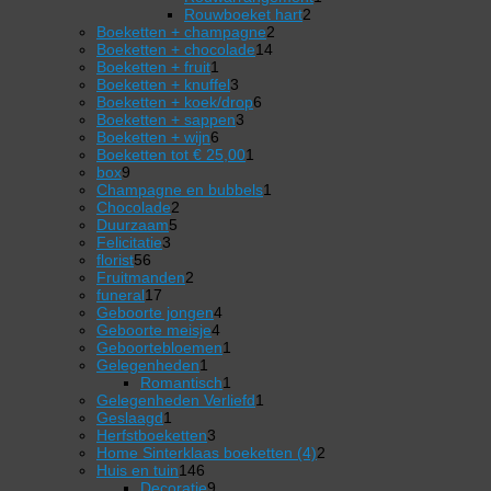
2
product
Rouwboeket hart
2
2
producten
Boeketten + champagne
2
14
producten
Boeketten + chocolade
14
1
producten
Boeketten + fruit
1
product
3
Boeketten + knuffel
3
producten
6
Boeketten + koek/drop
6
3
producten
Boeketten + sappen
3
6
producten
Boeketten + wijn
6
producten
1
Boeketten tot € 25,00
1
9
product
box
9
producten
1
Champagne en bubbels
1
2
product
Chocolade
2
5
producten
Duurzaam
5
3
producten
Felicitatie
3
56
producten
florist
56
producten
2
Fruitmanden
2
17
producten
funeral
17
producten
4
Geboorte jongen
4
4
producten
Geboorte meisje
4
producten
1
Geboortebloemen
1
1
product
Gelegenheden
1
product
1
Romantisch
1
product
1
Gelegenheden Verliefd
1
1
product
Geslaagd
1
product
3
Herfstboeketten
3
producten
2
Home Sinterklaas boeketten (4)
2
146
producten
Huis en tuin
146
producten
9
Decoratie
9