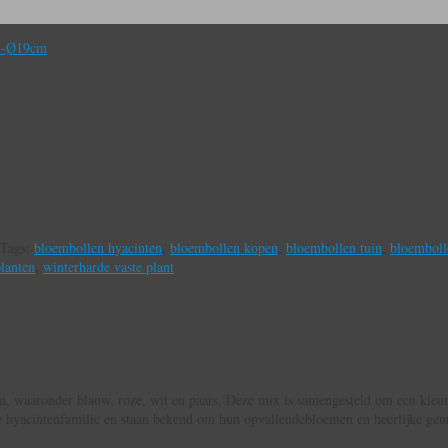
m -Ø19cm
Tags:
bloembollen hyacinten
,
bloembollen kopen
,
bloembollen tuin
,
bloemboll
lanten
,
winterharde vaste plant
n, waaronder blauw, roze, wit en paars. Deze mix is ​​samengesteld om een ​​kleu
hyacintenfamilie en staan ​​bekend om hun opvallendebloemen en heerlijke geu