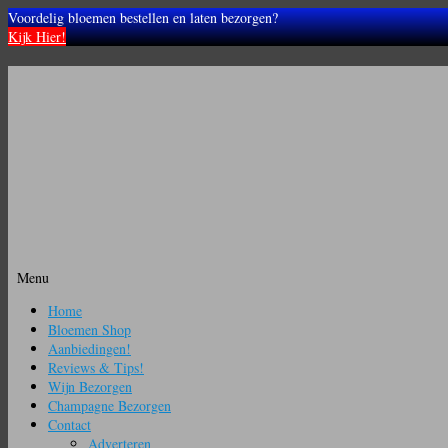
Voordelig bloemen bestellen en laten bezorgen?
Kijk Hier!
Menu
Ga
Home
naar
Bloemen Shop
de
Aanbiedingen!
inhoud
Reviews & Tips!
Wijn Bezorgen
Champagne Bezorgen
Contact
Adverteren