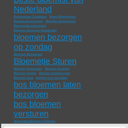
Nederland
Beukenhaag Goedkoop
Bloem Abonnement
Bloemenabonnement
Bloemen Abonnement
Bloemenabonnementen
Bloemen Bezorgen Moederdag
bloemen bezorgen
op zondag
Bloemen Moederdag
Bloemetje Sturen
Bloomon Amsterdam
Bloomon Ervaring
Bloomon Korting
Bloomon Kortingscode
Bloomon Vaas
boeket rozen bestellen
bos bloemen laten
bezorgen
bos bloemen
versturen
Brievenbusbloemen.nl Review
eetbare rozen kopen
Fruitklimmers