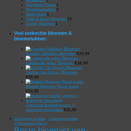
product
1
Voordeel: Pasen
1
product
2
Winterboeketten
2
1
producten
Witte rozen
1
product
19
Zijde & kunst bloemen
19
1
producten
Zomer bloemen
1
product
Veel verkochte bloemen &
bloemstukken:
Gouden Glimlach Bloemen
€
29,99
Liefdevolle lelies Bloemen
€
18,99
Zachte Lila Droom Bloemen
€
35,99
Boeket bloemen Rood groen
€
24,95
Geboorte boeket jongen +
geboorte chocolade
€
32,95
123 bloemen bestellen
123bloemenbestellen
123bloemenbestellen.nl
Beste bloemist van