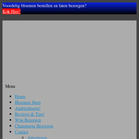
Voordelig bloemen bestellen en laten bezorgen?
Kijk Hier!
Menu
Ga
Home
naar
Bloemen Shop
de
Aanbiedingen!
inhoud
Reviews & Tips!
Wijn Bezorgen
Champagne Bezorgen
Contact
Adverteren