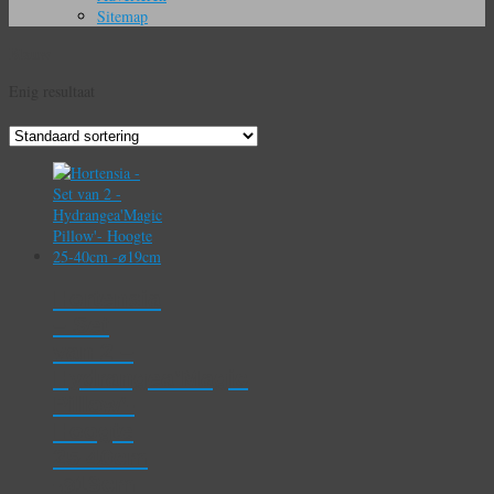
Sitemap
Blauw
Enig resultaat
Hortensia
– Set
van 2 –
Hydrangea’Magic
Pillow’-
Hoogte
25-40cm
-⌀19cm