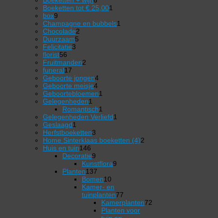
producten
1
Boeketten tot € 25,00
1
9
product
box
9
producten
1
Champagne en bubbels
1
2
product
Chocolade
2
5
producten
Duurzaam
5
3
producten
Felicitatie
3
56
producten
florist
56
producten
2
Fruitmanden
2
17
producten
funeral
17
producten
4
Geboorte jongen
4
4
producten
Geboorte meisje
4
producten
1
Geboortebloemen
1
1
product
Gelegenheden
1
product
1
Romantisch
1
product
1
Gelegenheden Verliefd
1
1
product
Geslaagd
1
product
3
Herfstboeketten
3
producten
2
Home Sinterklaas boeketten (4)
2
146
producten
Huis en tuin
146
producten
9
Decoratie
9
producten
9
Kunstflora
9
137
producten
Planten
137
producten
10
Bomen
10
producten
Kamer- en
77
tuinplanten
77
producten
Kamerplanten
72
72
Planten voor
producten
tuin en